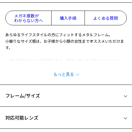
メガネ度数が
購入手順
よくある質問
わからない方へ
あらゆるライフスタイルの方にフィットするメタルフレーム。
小振りなサイズ感は、お子様から小顔の女性までオススメいただけま
す。
※柄や色味の出方に個体差があり、画像と異なる場合がございます。
※アウトレット商品は、販売から一定期間経過した商品などです。キ
ズ、汚れなどがあるB級品ではございません。
フレーム/サイズ
サイズ
対応可能レンズ
49□18-140
A 片方のレンズ横幅：49mm