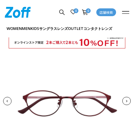
0
0
店舗検索
商品詳細ページへ
WOMEN
MEN
KIDS
OUTLET
サングラス
レンズ
コンタクトレンズ