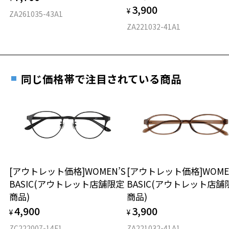
3,900
度数を測定のうえ、度付きレンズ（標準セットレンズ）へ無
¥
D 仕上がりの横幅：約127mm
ZA261035-43A1
料交換いただけます。
E 仕上がりの縦幅：約38mm
安心3 かかり具合調整無料
ZA221032-41A1
詳しくはこちら
タイプ
フレームの歪みやかかり具合の調整・クリーニン
実店舗で度数を測定いただけます
グは、全国のZoff店舗にていつでも対応いたしま
お近くのZoff実店舗にて度数を測定いただけます（無料）。
す。
ボストン
同じ価格帯で注目されている商品
その際は記入用紙をダウンロードしてお使いください。
材質
ダウンロード
もっと見る
フロント素材：ステンレス
[アウトレット価格]WOMEN’S
[アウトレット価格]WOME
BASIC(アウトレット店舗限定
BASIC(アウトレット店舗
商品)
商品)
4,900
3,900
¥
¥
ZC222007-14F1
ZA221032-41A1