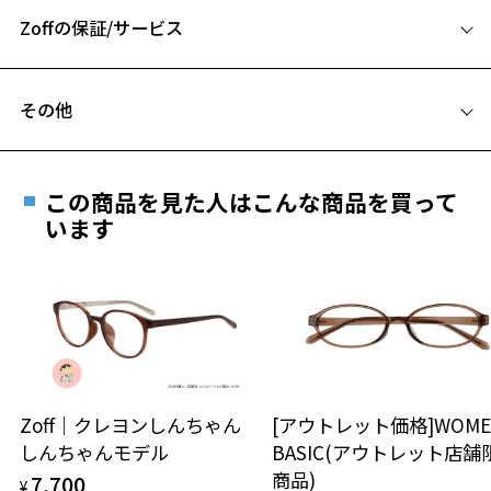
Zoffの保証/サービス
B ブリッジ(鼻部分)の横幅：18mm
C テンプル(つる)の長さ：140mm
フレームとレンズの合計料金を知りたい方へ
その他
Zoffならではの安心サポート
価格シミュレーターはこちら
お気に入り
遠近両用はZoffオンラインストアでは販売しておりません。
ご希望のお客さまは、「レンズ交換券」をお選びのうえ、
この商品を見た人はこんな商品を買って
安心1 フレーム１年間品質保証
最寄りのZoff実店舗にてレンズをお買い求めください。
います
お気に入りに追加済です。
※サングラスやパッケージ品では「レンズ交換券」はお選び
商品不良により生じた破損等の不具合は、お渡し
お気に入りリストは
こちら
いただけません。「度無し」をお選びいただき実店舗へご相
日または発送日より１年間修理又は交換させて頂
談ください。
きます。
※保証期間内に交換が行われた場合、保証期間は初期の期間から
延長されません。
お持ちのZoffメガネサイズを確認するには？
＜メガネの度数情報がわからない方へ＞
安心2 視力測定無料
Zoff｜クレヨンしんちゃん
[アウトレット価格]WOME
オンラインストアでフレームのみ購入して、
しんちゃんモデル
BASIC(アウトレット店舗
実店舗で度付きにできます
仕上がり寸法
視力の変化を早めに発見するために、定期的な視
商品)
7,700
ご購入時に「レンズ交換券」をお選びいただくと、実店舗で
¥
力測定をおすすめいたします。