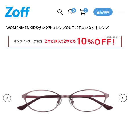
0
0
店舗検索
商品詳細ページへ
WOMEN
MEN
KIDS
OUTLET
サングラス
レンズ
コンタクトレンズ