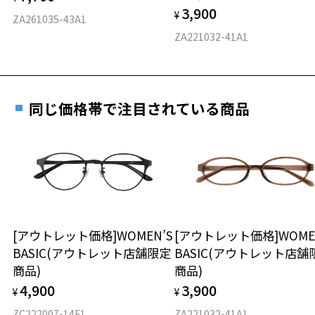
3,900
度数を測定のうえ、度付きレンズ（標準セットレンズ）へ無
¥
D 仕上がりの横幅：約131mm
ZA261035-43A1
料交換いただけます。
E 仕上がりの縦幅：約33mm
安心3 かかり具合調整無料
ZA221032-41A1
詳しくはこちら
タイプ
フレームの歪みやかかり具合の調整・クリーニン
実店舗で度数を測定いただけます
グは、全国のZoff店舗にていつでも対応いたしま
お近くのZoff実店舗にて度数を測定いただけます（無料）。
す。
フォックス
同じ価格帯で注目されている商品
その際は記入用紙をダウンロードしてお使いください。
材質
ダウンロード
もっと見る
フロント素材：ステンレス
[アウトレット価格]WOMEN’S
[アウトレット価格]WOME
BASIC(アウトレット店舗限定
BASIC(アウトレット店舗
商品)
商品)
4,900
3,900
¥
¥
ZC222007-14F1
ZA221032-41A1