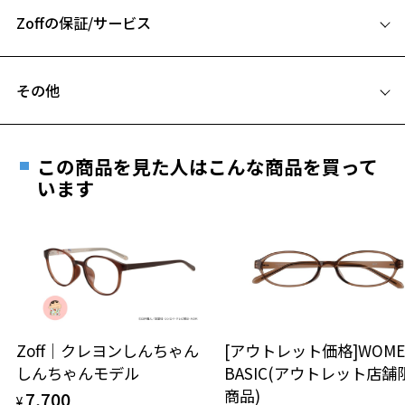
Zoffの保証/サービス
B ブリッジ(鼻部分)の横幅：16mm
C テンプル(つる)の長さ：140mm
お気に入りに追加済です。
フレームとレンズの合計料金を知りたい方へ
お気に入りリストは
こちら
その他
Zoffならではの安心サポート
価格シミュレーターはこちら
遠近両用はZoffオンラインストアでは販売しておりません。
ご希望のお客さまは、「レンズ交換券」をお選びのうえ、
この商品を見た人はこんな商品を買って
安心1 フレーム１年間品質保証
最寄りのZoff実店舗にてレンズをお買い求めください。
います
※サングラスやパッケージ品では「レンズ交換券」はお選び
商品不良により生じた破損等の不具合は、お渡し
いただけません。「度無し」をお選びいただき実店舗へご相
日または発送日より１年間修理又は交換させて頂
談ください。
きます。
※保証期間内に交換が行われた場合、保証期間は初期の期間から
延長されません。
お持ちのZoffメガネサイズを確認するには？
＜メガネの度数情報がわからない方へ＞
安心2 視力測定無料
Zoff｜クレヨンしんちゃん
[アウトレット価格]WOME
オンラインストアでフレームのみ購入して、
しんちゃんモデル
BASIC(アウトレット店舗
実店舗で度付きにできます
仕上がり寸法
視力の変化を早めに発見するために、定期的な視
商品)
7,700
ご購入時に「レンズ交換券」をお選びいただくと、実店舗で
¥
力測定をおすすめいたします。