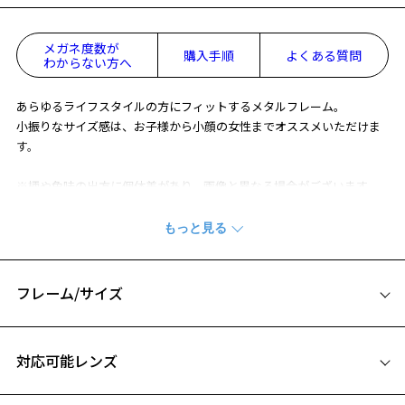
メガネ度数が
購入手順
よくある質問
わからない方へ
あらゆるライフスタイルの方にフィットするメタルフレーム。
小振りなサイズ感は、お子様から小顔の女性までオススメいただけま
す。
※柄や色味の出方に個体差があり、画像と異なる場合がございます。
※アウトレット商品は、販売から一定期間経過した商品などです。キ
ズ、汚れなどがあるB級品ではございません。
フレーム/サイズ
サイズ
対応可能レンズ
52□16-140
お気に入り
A 片方のレンズ横幅：52mm