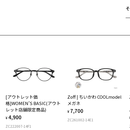
そ
遠
ご
最
※
せ
「
＜
オ
実
[アウトレット価
Zoff | ちいかわ COOLmodel
ご
仕
格]WOMEN’S BASIC(アウト
メガネ
の
レット店舗限定商品)
7,700
度
D
¥
4,900
詳
E
¥
ZC261002-14E1
ZC222007-14F1
実