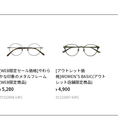
さ
近くのZoff実店舗にて度数を測定いただけます（無料）。
の際は記入用紙をダウンロードしてお使いください。
もっと見る
.5g
メガネ：デモレンズを外した重さ
ダウンロード
サングラス：レンズ込みの重さ
着脱式サングラス：デモレンズ、アタッチメント込みの重さ
イプ
ウエリントン
質
[WEB限定セール価格]やわら
[アウトレット価
ロント素材：Swiss Plastic
かな印象のメタルフレーム
格]WOMEN’S BASIC(アウト
(WEB限定商品)
レット店舗限定商品)
5,280
4,900
¥
¥
ZY222008-14F1
ZC222007-63F1