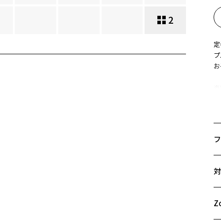
2
定
プ
お
※
※
ズ
フ
サ
対
53
A
B
Z
C