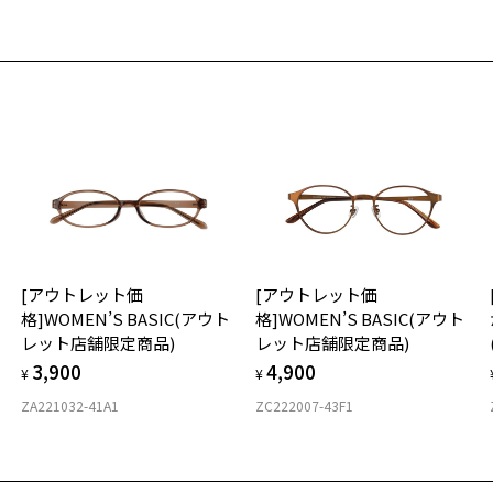
重
お気に入り
お
そ
10
商品詳細ページへ
お気に入りに追加済です。
※
※
お気に入りリストは
こちら
※
タ
材
[アウトレット価
[アウトレット価
フ
格]WOMEN’S BASIC(アウト
格]WOMEN’S BASIC(アウト
レット店舗限定商品)
レット店舗限定商品)
3,900
4,900
¥
¥
ZA221032-41A1
ZC222007-43F1