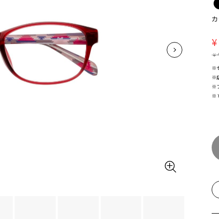
カ
¥
¥
※
※
※
※