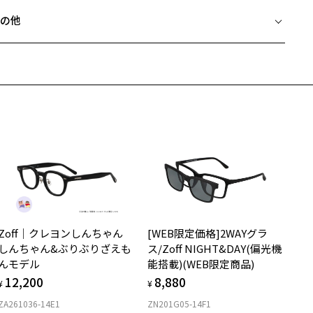
フレームとレンズの合計料金を知りたい方へ
の他
Zoffならではの安心サポート
価格シミュレーターはこちら
近両用はZoffオンラインストアでは販売しておりません。
希望のお客さまは、「レンズ交換券」をお選びのうえ、
安心1 フレーム１年間品質保証
寄りのZoff実店舗にてレンズをお買い求めください。
サングラスやパッケージ品では「レンズ交換券」はお選びいただけま
商品不良により生じた破損等の不具合は、お渡し日または発送
ん。
日より１年間修理又は交換させて頂きます。
度無し」をお選びいただき実店舗へご相談ください。
※保証期間内に交換が行われた場合、保証期間は初期の期間から延長されま
せん。
安心2 視力測定無料
メガネの度数情報がわからない方へ＞
お持ちのZoffメガネサイズを確認するには？
視力の変化を早めに発見するために、定期的な視力測定をおす
ンラインストアでフレームのみ購入して、
すめいたします。
店舗で度付きにできます
Zoff｜クレヨンしんちゃん
[WEB限定価格]2WAYグラ
購入時に「レンズ交換券」をお選びいただくと、実店舗で度数を測定
上がり寸法
安心3 かかり具合調整無料
しんちゃん&ぶりぶりざえも
ス/Zoff NIGHT&DAY(偏光機
うえ、
んモデル
能搭載)(WEB限定商品)
付きレンズ（標準セットレンズ）へ無料交換いただけます。
 仕上がりの横幅：約135mm
フレームの歪みやかかり具合の調整・クリーニングは、全国の
12,200
8,880
しくはこちら
 仕上がりの縦幅：約39mm
¥
¥
Zoff店舗にていつでも対応いたします。
ZA261036-14E1
ZN201G05-14F1
店舗で度数を測定いただけます