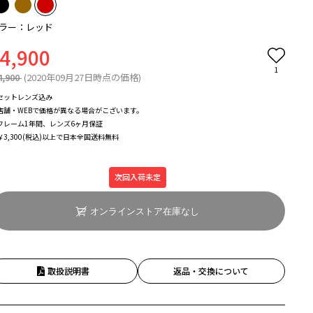
ラー：レッド
4,900
1
4,900
(2020年09月27日時点の価格)
セットレンズ込み
店舗・WEBで価格が異なる場合がこざいます。
フレーム1年間、レンズ6ヶ月保証
￥3,300(税込)以上で日本全国送料無料
次回入荷未定
オンラインストア在庫なし
取扱説明書
返品・交換について