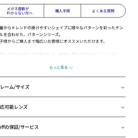
メガネ度数が
購入手順
よくある質問
わからない方へ
番からトレンドの掛けやすいシェイプに様々なパターンを彩ったテン
ルを合わせた、パターンシリーズ。
子様からご婦人まで幅広いお客様にオススメいただけます。
柄や色味の出方に個体差があり、画像と異なる場合がございます。
アウトレット商品は、販売から一定期間経過した商品などです。キ
、汚れなどがあるB級品ではございません。
レーム/サイズ
イズ
応可能レンズ
□16-137
 片方のレンズ横幅：53mm
 ブリッジ(鼻部分)の横幅：16mm
offの保証/サービス
 テンプル(つる)の長さ：137mm