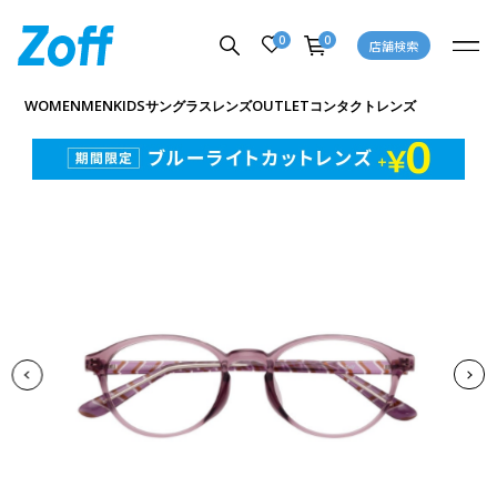
0
0
店舗検索
商品詳細ページへ
WOMEN
MEN
KIDS
OUTLET
サングラス
レンズ
コンタクトレンズ