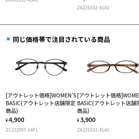
料交換いただけます。
E 仕上がりの縦幅：約41mm
安心3 かかり具合調整無料
ZA221032-41A1
詳しくはこちら
重さ
フレームの歪みやかかり具合の調整・クリーニン
実店舗で度数を測定いただけます
グは、全国のZoff店舗にていつでも対応いたしま
お近くのZoff実店舗にて度数を測定いただけます（無料）。
す。
10.2g
同じ価格帯で注目されている商品
その際は記入用紙をダウンロードしてお使いください。
※メガネ：デモレンズを外した重さ
※サングラス：レンズ込みの重さ
※着脱式サングラス：デモレンズ、アタッチメント込みの重さ
ダウンロード
もっと見る
タイプ
ボストン
[アウトレット価格]WOMEN’S
[アウトレット価格]WOME
BASIC(アウトレット店舗限定
BASIC(アウトレット店舗
材質
商品)
商品)
フロント素材：Swiss Plastic
4,900
3,900
¥
¥
ZC222007-14F1
ZA221032-41A1