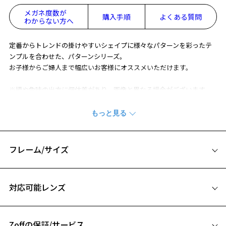
メガネ度数が
購入手順
よくある質問
わからない方へ
定番からトレンドの掛けやすいシェイプに様々なパターンを彩ったテ
ンプルを合わせた、パターンシリーズ。
お子様からご婦人まで幅広いお客様にオススメいただけます。
※柄や色味の出方に個体差があり、画像と異なる場合がございます。
※アウトレット商品は、販売から一定期間経過した商品などです。キ
ズ、汚れなどがあるB級品ではございません。
フレーム/サイズ
サイズ
対応可能レンズ
48□20-138
A 片方のレンズ横幅：48mm
Zoffの保証/サービス
B ブリッジ(鼻部分)の横幅：20mm