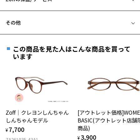
C テンプル(つる)の長さ：138mm
フレームとレンズの合計料金を知りたい方へ
その他
Zoffならではの安心サポート
価格シミュレーターはこちら
遠近両用はZoffオンラインストアでは販売しておりません。
お気に入り
ご希望のお客さまは、「レンズ交換券」をお選びのうえ、
この商品を見た人はこんな商品を買って
安心1 フレーム１年間品質保証
最寄りのZoff実店舗にてレンズをお買い求めください。
います
お気に入りに追加済です。
※サングラスやパッケージ品では「レンズ交換券」はお選び
商品不良により生じた破損等の不具合は、お渡し
お気に入りリストは
こちら
いただけません。「度無し」をお選びいただき実店舗へご相
日または発送日より１年間修理又は交換させて頂
談ください。
きます。
※保証期間内に交換が行われた場合、保証期間は初期の期間から
延長されません。
お持ちのZoffメガネサイズを確認するには？
＜メガネの度数情報がわからない方へ＞
安心2 視力測定無料
Zoff｜クレヨンしんちゃん
[アウトレット価格]WOME
オンラインストアでフレームのみ購入して、
しんちゃんモデル
BASIC(アウトレット店舗
実店舗で度付きにできます
仕上がり寸法
視力の変化を早めに発見するために、定期的な視
商品)
7,700
ご購入時に「レンズ交換券」をお選びいただくと、実店舗で
¥
力測定をおすすめいたします。
3,900
度数を測定のうえ、度付きレンズ（標準セットレンズ）へ無
¥
D 仕上がりの横幅：約132mm
ZA261035-43A1