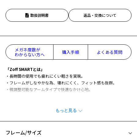
取扱説明書
返品・交換について
メガネ度数が
購入手順
よくある質問
わからない方へ
「Zoff SMARTとは」
・長時間の使用でも疲れにくい軽さを実現。
・フレームがしなやかな為、壊れにくく、フィット感も抜群。
・微調整可能なアームタイプで快適なかけ心地。
Zoff SMART(ゾフ・スマート)
サイズ：M
高機能素材「ULTEM™ 樹脂※1」を使用したメガネフレーム「Zoff SMA
RT(ゾフ・スマート)」。
フレーム/サイズ
New Fit！