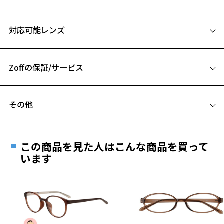
従来の耐熱性、耐久性、柔軟性に加え「フィット感」を強化。アクテ
サイズ
ィブシーンでも最適なホールド感を実現します。
対応可能レンズ
52□17-143
New Size！
A 片方のレンズ横幅：52mm
キッズ、小顔女性から大柄な方まで、幅広い層に対応したサイズバリ
エーションをご用意しました。
Zoffの保証/サービス
B ブリッジ(鼻部分)の横幅：17mm
C テンプル(つる)の長さ：143mm
New Color&Design！
フレームとレンズの合計料金を知りたい方へ
オン・オフどちらも使用できるスタイリッシュなフォルム。カラーリ
その他
ングは技術向上により、今までウルテム素材では難しかった軽やかな
Zoffならではの安心サポート
価格シミュレーターはこちら
クリアカラーを開発。
遠近両用はZoffオンラインストアでは販売しておりません。
ご希望のお客さまは、「レンズ交換券」をお選びのうえ、
スタンダードなウエリントン型。性別・年齢を問わず掛けやすいシェ
この商品を見た人はこんな商品を買って
安心1 フレーム１年間品質保証
イプです。
最寄りのZoff実店舗にてレンズをお買い求めください。
います
※サングラスやパッケージ品では「レンズ交換券」はお選び
商品不良により生じた破損等の不具合は、お渡し
※1 ULTEM™ (ウルテム)樹脂はSABIC又はその子会社・開発会社の商標
いただけません。「度無し」をお選びいただき実店舗へご相
日または発送日より１年間修理又は交換させて頂
です。
談ください。
きます。
※保証期間内に交換が行われた場合、保証期間は初期の期間から
延長されません。