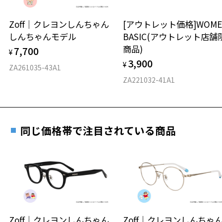
お持ちのZoffメガネサイズを確認するには？
＜メガネの度数情報がわからない方へ＞
安心2 視力測定無料
Zoff｜クレヨンしんちゃん
[アウトレット価格]WOME
オンラインストアでフレームのみ購入して、
しんちゃんモデル
BASIC(アウトレット店舗
実店舗で度付きにできます
仕上がり寸法
視力の変化を早めに発見するために、定期的な視
商品)
7,700
ご購入時に「レンズ交換券」をお選びいただくと、実店舗で
¥
力測定をおすすめいたします。
3,900
度数を測定のうえ、度付きレンズ（標準セットレンズ）へ無
¥
D 仕上がりの横幅：約138mm
ZA261035-43A1
料交換いただけます。
E 仕上がりの縦幅：約34mm
安心3 かかり具合調整無料
ZA221032-41A1
詳しくはこちら
重さ
フレームの歪みやかかり具合の調整・クリーニン
実店舗で度数を測定いただけます
グは、全国のZoff店舗にていつでも対応いたしま
お近くのZoff実店舗にて度数を測定いただけます（無料）。
す。
10.3g
同じ価格帯で注目されている商品
その際は記入用紙をダウンロードしてお使いください。
※メガネ：デモレンズを外した重さ
※サングラス：レンズ込みの重さ
※着脱式サングラス：デモレンズ、アタッチメント込みの重さ
ダウンロード
もっと見る
タイプ
ウエリントン
お気に入り
Zoff｜クレヨンしんちゃん
Zoff｜クレヨンしんち