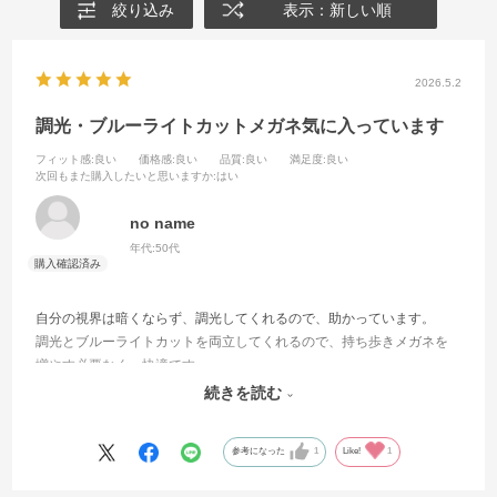
絞り込み
表示：新しい順
2026.5.2
調光・ブルーライトカットメガネ気に入っています
フィット感
:良い
価格感
:良い
品質
:良い
満足度
:良い
次回もまた購入したいと思いますか
:はい
no name
年代:
50代
自分の視界は暗くならず、調光してくれるので、助かっています。
調光とブルーライトカットを両立してくれるので、持ち歩きメガネを
増やす必要なく、快適です。
フレームとレンズの相談にじっくり乗ってくださった店員さんにも感
続きを読む
謝です（注文はオンラインで行いましたが）
参考になった
1
Like!
1