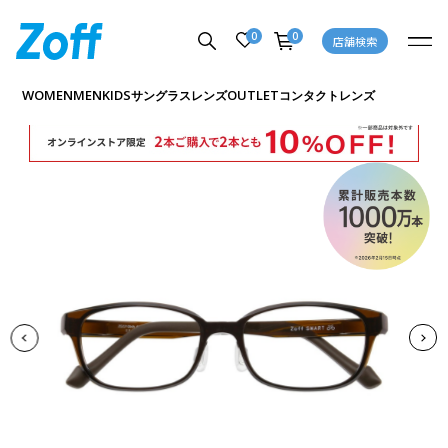
0
0
店舗検索
商品詳細ページへ
WOMEN
MEN
KIDS
OUTLET
サングラス
レンズ
コンタクトレンズ