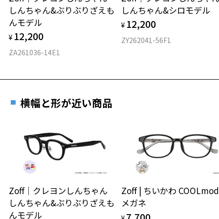
しんちゃん&ぶりぶりざえも
しんちゃん&シロモデル
材質
んモデル
12,200
お気に入りに追加済です。
¥
お気に入りリストは
こちら
フロント素材：スーパーエンジニアリング・プラスチック
12,200
¥
ZY262041-56F1
ZA261036-14E1
横幅と形が近い商品
Zoff｜クレヨンしんちゃん
Zoff | ちいかわ COOLmod
しんちゃん&ぶりぶりざえも
メガネ
んモデル
7,700
¥