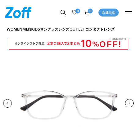
0
0
店舗検索
商品詳細ページへ
WOMEN
MEN
KIDS
OUTLET
サングラス
レンズ
コンタクトレンズ