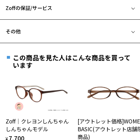
Zoffの保証/サービス
B ブリッジ(鼻部分)の横幅：16mm
C テンプル(つる)の長さ：143mm
フレームとレンズの合計料金を知りたい方へ
その他
Zoffならではの安心サポート
価格シミュレーターはこちら
遠近両用はZoffオンラインストアでは販売しておりません。
お気に入り
ご希望のお客さまは、「レンズ交換券」をお選びのうえ、
この商品を見た人はこんな商品を買って
安心1 フレーム１年間品質保証
最寄りのZoff実店舗にてレンズをお買い求めください。
います
※サングラスやパッケージ品では「レンズ交換券」はお選び
お気に入りに追加済です。
商品不良により生じた破損等の不具合は、お渡し
いただけません。「度無し」をお選びいただき実店舗へご相
お気に入りリストは
こちら
日または発送日より１年間修理又は交換させて頂
談ください。
きます。
※保証期間内に交換が行われた場合、保証期間は初期の期間から
延長されません。
お持ちのZoffメガネサイズを確認するには？
＜メガネの度数情報がわからない方へ＞
安心2 視力測定無料
Zoff｜クレヨンしんちゃん
[アウトレット価格]WOME
オンラインストアでフレームのみ購入して、
しんちゃんモデル
BASIC(アウトレット店舗
実店舗で度付きにできます
仕上がり寸法
視力の変化を早めに発見するために、定期的な視
商品)
7,700
ご購入時に「レンズ交換券」をお選びいただくと、実店舗で
¥
力測定をおすすめいたします。