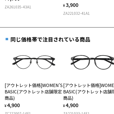
3,900
度数を測定のうえ、度付きレンズ（標準セットレンズ）へ無
¥
D 仕上がりの横幅：約140mm
ZA261035-43A1
料交換いただけます。
E 仕上がりの縦幅：約41mm
安心3 かかり具合調整無料
ZA221032-41A1
詳しくはこちら
重さ
フレームの歪みやかかり具合の調整・クリーニン
実店舗で度数を測定いただけます
グは、全国のZoff店舗にていつでも対応いたしま
お近くのZoff実店舗にて度数を測定いただけます（無料）。
す。
8.3g
同じ価格帯で注目されている商品
その際は記入用紙をダウンロードしてお使いください。
※メガネ：デモレンズを外した重さ
※サングラス：レンズ込みの重さ
※着脱式サングラス：デモレンズ、アタッチメント込みの重さ
ダウンロード
もっと見る
タイプ
ウエリントン
[アウトレット価格]WOMEN’S
[アウトレット価格]WOME
BASIC(アウトレット店舗限定
BASIC(アウトレット店舗
材質
商品)
商品)
フロント素材：Swiss Plastic
4,900
4,900
¥
¥
ZC222007-14F1
ZA221033-14E1