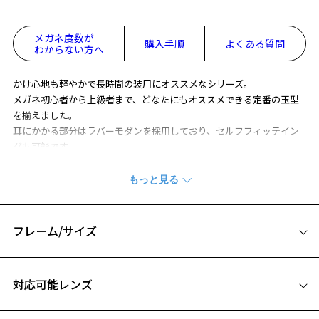
メガネ度数が
購入手順
よくある質問
わからない方へ
かけ心地も軽やかで長時間の装用にオススメなシリーズ。
メガネ初心者から上級者まで、どなたにもオススメできる定番の玉型
を揃えました。
耳にかかる部分はラバーモダンを採用しており、セルフフィッテイン
グも可能です。
※柄や色味の出方に個体差があり、画像と異なる場合がございます。
SUPER LIGHT (スーパーライト) ページをみる
フレーム/サイズ
※アウトレット商品は、販売から一定期間経過した商品などです。キ
ズ、汚れなどがあるB級品ではございません。
サイズ
対応可能レンズ
54□16-143
A 片方のレンズ横幅：54mm