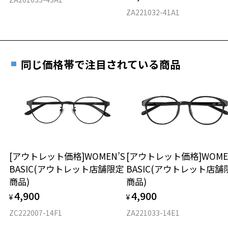
料交換いただけます。
E 仕上がりの縦幅：約41mm
安心3 かかり具合調整無料
ZA221032-41A1
詳しくはこちら
重さ
フレームの歪みやかかり具合の調整・クリーニン
実店舗で度数を測定いただけます
グは、全国のZoff店舗にていつでも対応いたしま
お近くのZoff実店舗にて度数を測定いただけます（無料）。
す。
10.1g
同じ価格帯で注目されている商品
その際は記入用紙をダウンロードしてお使いください。
※メガネ：デモレンズを外した重さ
※サングラス：レンズ込みの重さ
※着脱式サングラス：デモレンズ、アタッチメント込みの重さ
ダウンロード
もっと見る
タイプ
ウエリントン
[アウトレット価格]WOMEN’S
[アウトレット価格]WOME
BASIC(アウトレット店舗限定
BASIC(アウトレット店舗
材質
商品)
商品)
フロント素材：Swiss Plastic
4,900
4,900
¥
¥
ZC222007-14F1
ZA221033-14E1