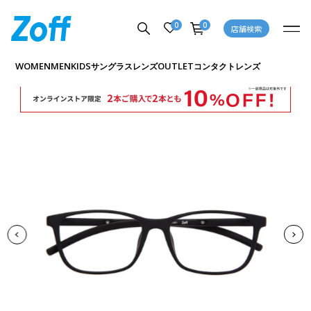
0
0
店舗検索
商品詳細ページへ
WOMEN
MEN
KIDS
OUTLET
サングラス
レンズ
コンタクトレンズ