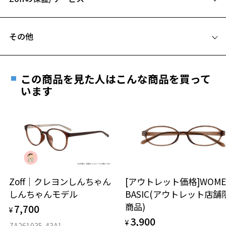
C テンプル(つる)の長さ：141mm
フレームとレンズの合計料金を知りたい方へ
その他
Zoffならではの安心サポート
価格シミュレーターはこちら
遠近両用はZoffオンラインストアでは販売しておりません。
ご希望のお客さまは、「レンズ交換券」をお選びのうえ、
この商品を見た人はこんな商品を買って
お気に入り
安心1 フレーム１年間品質保証
最寄りのZoff実店舗にてレンズをお買い求めください。
います
※サングラスやパッケージ品では「レンズ交換券」はお選び
商品不良により生じた破損等の不具合は、お渡し
いただけません。「度無し」をお選びいただき実店舗へご相
お気に入りに追加済です。
日または発送日より１年間修理又は交換させて頂
談ください。
お気に入りリストは
こちら
きます。
※保証期間内に交換が行われた場合、保証期間は初期の期間から
延長されません。
お持ちのZoffメガネサイズを確認するには？
＜メガネの度数情報がわからない方へ＞
安心2 視力測定無料
Zoff｜クレヨンしんちゃん
[アウトレット価格]WOME
オンラインストアでフレームのみ購入して、
しんちゃんモデル
BASIC(アウトレット店舗
実店舗で度付きにできます
仕上がり寸法
視力の変化を早めに発見するために、定期的な視
商品)
7,700
ご購入時に「レンズ交換券」をお選びいただくと、実店舗で
¥
力測定をおすすめいたします。
3,900
度数を測定のうえ、度付きレンズ（標準セットレンズ）へ無
¥
D 仕上がりの横幅：約144mm
ZA261035-43A1