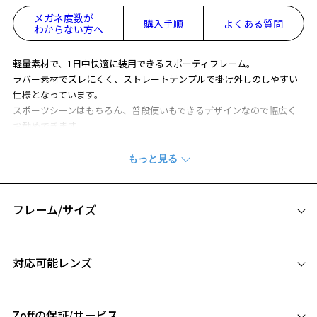
メガネ度数が
購入手順
よくある質問
わからない方へ
軽量素材で、1日中快適に装用できるスポーティフレーム。
ラバー素材でズレにくく、ストレートテンプルで掛け外しのしやすい
仕様となっています。
スポーツシーンはもちろん、普段使いもできるデザインなので幅広く
お勧めできます。
※柄や色味の出方に個体差があり、画像と異なる場合がございます。
SPORTS メガネ ページをみる
フレーム/サイズ
※アウトレット商品は、販売から一定期間経過した商品などです。キ
ズ、汚れなどがあるB級品ではございません。
サイズ
対応可能レンズ
55□17-141
A 片方のレンズ横幅：55mm
Zoffの保証/サービス
B ブリッジ(鼻部分)の横幅：17mm