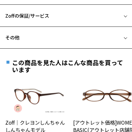
56□16-147
A 片方のレンズ横幅：56mm
【スタイリングポイント】
オンオフ問わずお使いいただけます！
Zoffの保証/サービス
B ブリッジ(鼻部分)の横幅：16mm
C テンプル(つる)の長さ：147mm
※柄や色味の出方に個体差があり、画像と異なる場合がございます。
フレームとレンズの合計料金を知りたい方へ
その他
ビジネス ページをみる
Zoffならではの安心サポート
価格シミュレーターはこちら
遠近両用はZoffオンラインストアでは販売しておりません。
※アウトレット商品は、販売から一定期間経過した商品などです。キ
お気に入り
ご希望のお客さまは、「レンズ交換券」をお選びのうえ、
ズ、汚れなどがあるB級品ではございません。
この商品を見た人はこんな商品を買って
安心1 フレーム１年間品質保証
最寄りのZoff実店舗にてレンズをお買い求めください。
います
※サングラスやパッケージ品では「レンズ交換券」はお選び
商品不良により生じた破損等の不具合は、お渡し
お気に入りに追加済です。
いただけません。「度無し」をお選びいただき実店舗へご相
日または発送日より１年間修理又は交換させて頂
お気に入りリストは
こちら
談ください。
きます。
※保証期間内に交換が行われた場合、保証期間は初期の期間から
延長されません。
お持ちのZoffメガネサイズを確認するには？
＜メガネの度数情報がわからない方へ＞
安心2 視力測定無料
Zoff｜クレヨンしんちゃん
[アウトレット価格]WOME
オンラインストアでフレームのみ購入して、
しんちゃんモデル
BASIC(アウトレット店舗
実店舗で度付きにできます