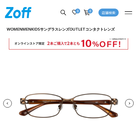
0
0
店舗検索
商品詳細ページへ
WOMEN
MEN
KIDS
OUTLET
サングラス
レンズ
コンタクトレンズ