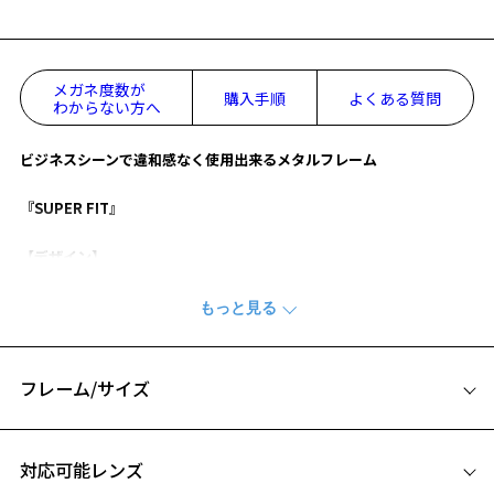
メガネ度数が
購入手順
よくある質問
わからない方へ
ビジネスシーンで違和感なく使用出来るメタルフレーム
『SUPER FIT』
【デザイン】
バネ性を持たせた特殊な構造のヒンジを使用しており、締め付け感の
ないストレスフリーな掛け心地。
テンプルにはアセテートを使用しており、横顔も魅力的に。
【カラー】
フレーム/サイズ
ZP242006-14E1：定番のブラック。
ZP242006-15E1：スタイリッシュな印象のシルバー。
サイズ
ZP242006-43F1：落ち着いたブラウン。
対応可能レンズ
ZP242006-72F1：使いやすいネイビー。（マット）