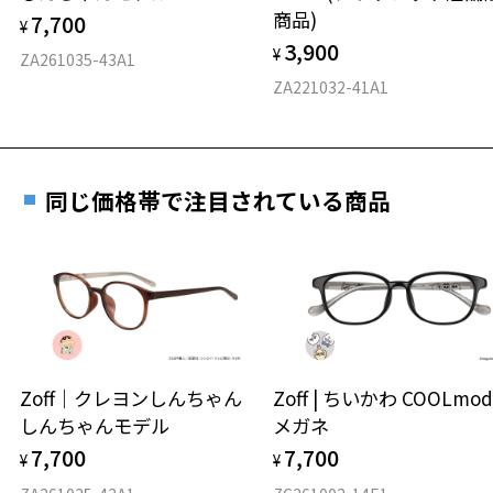
仕上がり寸法
視力の変化を早めに発見するために、定期的な視
商品)
7,700
ご購入時に「レンズ交換券」をお選びいただくと、実店舗で
¥
力測定をおすすめいたします。
3,900
度数を測定のうえ、度付きレンズ（標準セットレンズ）へ無
¥
D 仕上がりの横幅：約145mm
ZA261035-43A1
料交換いただけます。
E 仕上がりの縦幅：約36mm
安心3 かかり具合調整無料
ZA221032-41A1
詳しくはこちら
重さ
フレームの歪みやかかり具合の調整・クリーニン
実店舗で度数を測定いただけます
グは、全国のZoff店舗にていつでも対応いたしま
お近くのZoff実店舗にて度数を測定いただけます（無料）。
す。
19.3g
同じ価格帯で注目されている商品
その際は記入用紙をダウンロードしてお使いください。
※メガネ：デモレンズを外した重さ
※サングラス：レンズ込みの重さ
※着脱式サングラス：デモレンズ、アタッチメント込みの重さ
ダウンロード
もっと見る
タイプ
ウエリントン
Zoff｜クレヨンしんちゃん
Zoff | ちいかわ COOLmod
しんちゃんモデル
メガネ
材質
7,700
7,700
¥
¥
フロント素材：メタル/アセテート