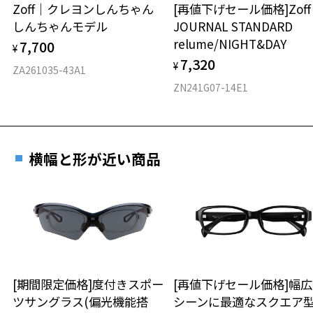
Zoff｜クレヨンしんちゃん
[再値下げセール価格]Zof
しんちゃんモデル
JOURNAL STANDARD
材質
relume/NIGHT&DAY
7,700
¥
フロント素材：メタル/アセテート
7,320
¥
ZA261035-43A1
ZN241G07-14E1
横幅と形が近い商品
[期間限定価格]度付きスポー
[再値下げセール価格]幅
ツサングラス(偏光機能搭
シーンに最適なスクエア