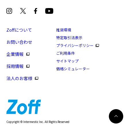
Zoffについて
推奨環境
特定取引法表示
お問い合わせ
[スペシャルプライス]ビジネスでも大活躍のスクエア
プライバシーポリシー
フレーム/SUPER FIT(アウトレット店舗限定商品)
ご利用条件
企業情報
商品番号：ZP242002-15E1/フレームカラー：シルバー/
サイトマップ
採用情報
単価：￥6,100
価格シミュレーター
法人のお客様
ログインして申し込む
※商品が再入荷された際にメールでお知らせします。
※本サービスは商品の購入をお約束するものではありません。
※ご希望の商品が再入荷しない場合もございますので予めご了承ください。
※「再入荷お知らせメール」はZoffオンラインストアで取り扱っている商品が対象
再入荷のお知らせ
Copyright © Intermestic Inc. All Rights Reserved
となります。
245
WEB試着