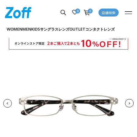
0
0
店舗検索
商品詳細ページへ
WOMEN
MEN
KIDS
OUTLET
サングラス
レンズ
コンタクトレンズ