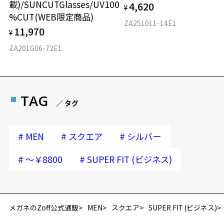
載)/SUNCUTGlasses/UV100
4,620
¥
%CUT(WEB限定商品)
ZA251011-14E1
11,970
¥
ZA201G06-72E1
TAG
／ タグ
#
#
#
MEN
スクエア
シルバー
#
#
～￥8800
SUPER FIT (ビジネス)
再入荷お知らせメールのお申し込み
「再入荷お知らせメール」はZoffオンラインストア会員さまのみ対象となります。
メガネのZoff公式通販
MEN
スクエア
SUPER FIT (ビジネス)