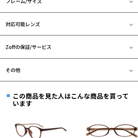
フレーム/サイズ
【デザイン】
バネ性を持たせた特殊な構造のヒンジを使用しており、締め付け感の
サイズ
ないストレスフリーな掛け心地。
対応可能レンズ
テンプルにはアセテートを使用しており、横顔も魅力的に。
58□17-147
A 片方のレンズ横幅：58mm
【カラー】
ZP242002-14F1：定番のブラック。（マット）
Zoffの保証/サービス
B ブリッジ(鼻部分)の横幅：17mm
ZP242002-15E1：シャープな印象のシルバー。
C テンプル(つる)の長さ：147mm
ZP242002-63F1：シンプルなオリーブ。（マット）
フレームとレンズの合計料金を知りたい方へ
お気に入り
ZP242002-72F1：使いやすいネイビー。（マット）
その他
Zoffならではの安心サポート
価格シミュレーターはこちら
【スタイリングポイント】
遠近両用はZoffオンラインストアでは販売しておりません。
オンオフ問わずお使いいただけます！
お気に入りに追加済です。
ご希望のお客さまは、「レンズ交換券」をお選びのうえ、
お気に入りリストは
こちら
この商品を見た人はこんな商品を買って
安心1 フレーム１年間品質保証
※柄や色味の出方に個体差があり、画像と異なる場合がございます。
最寄りのZoff実店舗にてレンズをお買い求めください。
います
※サングラスやパッケージ品では「レンズ交換券」はお選び
商品不良により生じた破損等の不具合は、お渡し
ビジネス ページをみる
いただけません。「度無し」をお選びいただき実店舗へご相
日または発送日より１年間修理又は交換させて頂
談ください。
きます。
※アウトレット商品は、販売から一定期間経過した商品などです。キ
※保証期間内に交換が行われた場合、保証期間は初期の期間から
ズ、汚れなどがあるB級品ではございません。