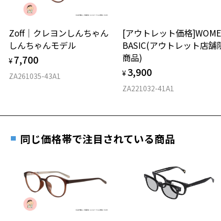
延長されません。
お持ちのZoffメガネサイズを確認するには？
＜メガネの度数情報がわからない方へ＞
安心2 視力測定無料
Zoff｜クレヨンしんちゃん
[アウトレット価格]WOME
オンラインストアでフレームのみ購入して、
しんちゃんモデル
BASIC(アウトレット店舗
実店舗で度付きにできます
仕上がり寸法
視力の変化を早めに発見するために、定期的な視
商品)
7,700
ご購入時に「レンズ交換券」をお選びいただくと、実店舗で
¥
力測定をおすすめいたします。
3,900
度数を測定のうえ、度付きレンズ（標準セットレンズ）へ無
¥
D 仕上がりの横幅：約150mm
ZA261035-43A1
料交換いただけます。
E 仕上がりの縦幅：約32mm
安心3 かかり具合調整無料
ZA221032-41A1
詳しくはこちら
重さ
フレームの歪みやかかり具合の調整・クリーニン
実店舗で度数を測定いただけます
グは、全国のZoff店舗にていつでも対応いたしま
お近くのZoff実店舗にて度数を測定いただけます（無料）。
す。
18.5g
同じ価格帯で注目されている商品
その際は記入用紙をダウンロードしてお使いください。
※メガネ：デモレンズを外した重さ
※サングラス：レンズ込みの重さ
※着脱式サングラス：デモレンズ、アタッチメント込みの重さ
ダウンロード
もっと見る
タイプ
スクエア