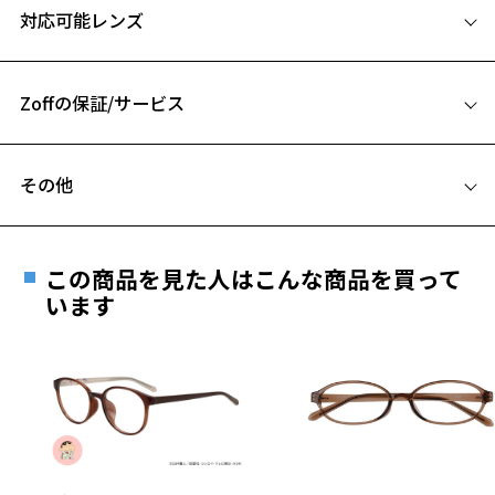
ったデザインは大人の男性を演出するのにふさわしいモデルです。
対応可能レンズ
カジュアルにはもちろん、スーツに合わせても、コーディネートのア
58□15-145
クセントとしてもご活用いただけます。
A 片方のレンズ横幅：58mm
※この商品は一部店舗で販売している商品になります。
Zoffの保証/サービス
B ブリッジ(鼻部分)の横幅：15mm
※柄や色味の出方に個体差があり、画像と異なる場合がございます。
C テンプル(つる)の長さ：145mm
フレームとレンズの合計料金を知りたい方へ
Zoff SOLID ページをみる
その他
お気に入り
Zoffならではの安心サポート
価格シミュレーターはこちら
遠近両用はZoffオンラインストアでは販売しておりません。
ご希望のお客さまは、「レンズ交換券」をお選びのうえ、
お気に入りに追加済です。
この商品を見た人はこんな商品を買って
安心1 フレーム１年間品質保証
お気に入りリストは
こちら
最寄りのZoff実店舗にてレンズをお買い求めください。
います
※サングラスやパッケージ品では「レンズ交換券」はお選び
商品不良により生じた破損等の不具合は、お渡し
いただけません。「度無し」をお選びいただき実店舗へご相
日または発送日より１年間修理又は交換させて頂
談ください。
きます。
※保証期間内に交換が行われた場合、保証期間は初期の期間から
延長されません。
お持ちのZoffメガネサイズを確認するには？
＜メガネの度数情報がわからない方へ＞
安心2 視力測定無料