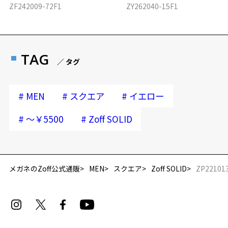
ZF242009-72F1
ZY262040-15F1
TAG
／ タグ
#
#
#
MEN
スクエア
イエロー
#
#
～￥5500
Zoff SOLID
再入荷お知らせメールのお申し込み
「再入荷お知らせメール」はZoffオンラインストア会員さまのみ対象となります。
メガネのZoff公式通販
MEN
スクエア
Zoff SOLID
ZP22101