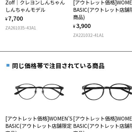
Zoff｜クレヨンしんちゃん
[アウトレット価格]WOME
オンラインストアでフレームのみ購入して、
しんちゃんモデル
BASIC(アウトレット店舗
実店舗で度付きにできます
仕上がり寸法
視力の変化を早めに発見するために、定期的な視
商品)
7,700
ご購入時に「レンズ交換券」をお選びいただくと、実店舗で
¥
力測定をおすすめいたします。
3,900
度数を測定のうえ、度付きレンズ（標準セットレンズ）へ無
¥
D 仕上がりの横幅：約143mm
ZA261035-43A1
料交換いただけます。
E 仕上がりの縦幅：約36mm
安心3 かかり具合調整無料
ZA221032-41A1
詳しくはこちら
重さ
フレームの歪みやかかり具合の調整・クリーニン
実店舗で度数を測定いただけます
グは、全国のZoff店舗にていつでも対応いたしま
お近くのZoff実店舗にて度数を測定いただけます（無料）。
す。
33.9g
同じ価格帯で注目されている商品
その際は記入用紙をダウンロードしてお使いください。
※メガネ：デモレンズを外した重さ
※サングラス：レンズ込みの重さ
※着脱式サングラス：デモレンズ、アタッチメント込みの重さ
ダウンロード
もっと見る
タイプ
スクエア
[アウトレット価格]WOMEN’S
[アウトレット価格]WOME
BASIC(アウトレット店舗限定
BASIC(アウトレット店舗
材質