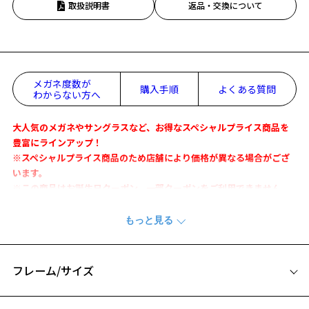
取扱説明書
返品・交換について
メガネ度数が
購入手順
よくある質問
わからない方へ
大人気のメガネやサングラスなど、お得なスペシャルプライス商品を
豊富にラインアップ！
※スペシャルプライス商品のため店舗により価格が異なる場合がござ
います。
※この商品はお誕生日クーポン、一部クーポンをご利用できません。
さまざまなデザイン要素を盛り込み、シャープで知性的な表情を演出
する、大人の男性のための新ライン「Zoff SOLID」。
立体的カッティングや造形的ディテールが知性的な表情を演出。
カッティングや直線的な表現を施し、ダイナミックな造形が織りなす
フレーム/サイズ
美しいデザインに仕上げました。
シンプルで長く使えるデザインでありながらも、少し尖った要素の入
サイズ