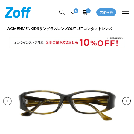
0
0
店舗検索
商品詳細ページへ
WOMEN
MEN
KIDS
OUTLET
サングラス
レンズ
コンタクトレンズ