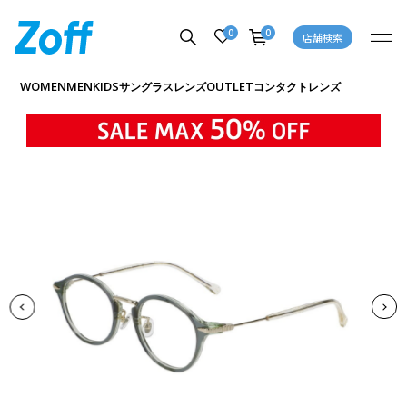
0
0
店舗検索
商品詳細ページへ
WOMEN
MEN
KIDS
OUTLET
サングラス
レンズ
コンタクトレンズ