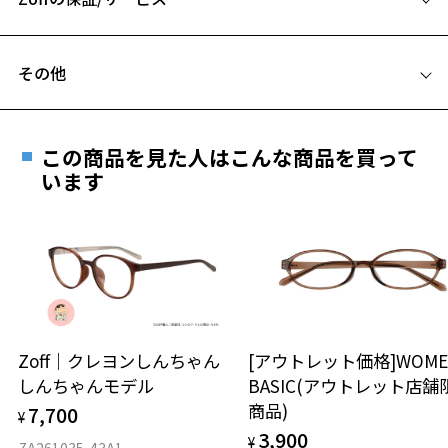
C テンプル(つる)の長さ：140mm
フレームとレンズの合計料金を知りたい方へ
その他
Zoffならではの安心サポート
価格シミュレーターはこちら
遠近両用はZoffオンラインストアでは販売しておりません。
お気に入り
ご希望のお客さまは、「レンズ交換券」をお選びのうえ、
この商品を見た人はこんな商品を買って
安心1 フレーム１年間品質保証
最寄りのZoff実店舗にてレンズをお買い求めください。
います
お気に入りに追加済です。
※サングラスやパッケージ品では「レンズ交換券」はお選び
商品不良により生じた破損等の不具合は、お渡し
お気に入りリストは
こちら
いただけません。「度無し」をお選びいただき実店舗へご相
日または発送日より１年間修理又は交換させて頂
談ください。
きます。
※保証期間内に交換が行われた場合、保証期間は初期の期間から
延長されません。
お持ちのZoffメガネサイズを確認するには？
＜メガネの度数情報がわからない方へ＞
安心2 視力測定無料
Zoff｜クレヨンしんちゃん
[アウトレット価格]WOME
オンラインストアでフレームのみ購入して、
しんちゃんモデル
BASIC(アウトレット店舗
実店舗で度付きにできます
仕上がり寸法
視力の変化を早めに発見するために、定期的な視
商品)
7,700
ご購入時に「レンズ交換券」をお選びいただくと、実店舗で
¥
力測定をおすすめいたします。
3,900
度数を測定のうえ、度付きレンズ（標準セットレンズ）へ無
¥
D 仕上がりの横幅：約136mm
ZA261035-43A1