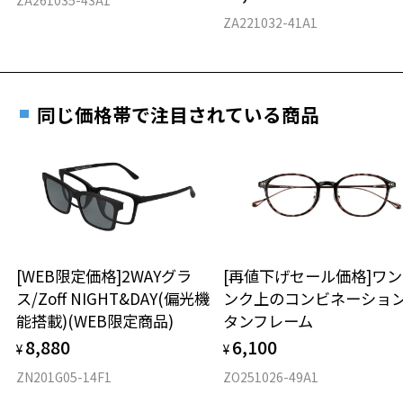
料交換いただけます。
E 仕上がりの縦幅：約44mm
安心3 かかり具合調整無料
ZA221032-41A1
詳しくはこちら
重さ
フレームの歪みやかかり具合の調整・クリーニン
実店舗で度数を測定いただけます
グは、全国のZoff店舗にていつでも対応いたしま
お近くのZoff実店舗にて度数を測定いただけます（無料）。
す。
14.2g
同じ価格帯で注目されている商品
その際は記入用紙をダウンロードしてお使いください。
※メガネ：デモレンズを外した重さ
※サングラス：レンズ込みの重さ
※着脱式サングラス：デモレンズ、アタッチメント込みの重さ
ダウンロード
もっと見る
タイプ
ボストン
[WEB限定価格]2WAYグラ
[再値下げセール価格]ワ
ス/Zoff NIGHT&DAY(偏光機
ンク上のコンビネーショ
材質
能搭載)(WEB限定商品)
タンフレーム
フロント素材：アセテート
8,880
6,100
¥
¥
ZN201G05-14F1
ZO251026-49A1