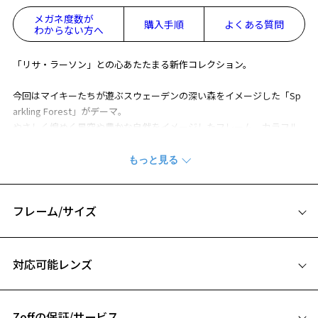
メガネ度数が
購入手順
よくある質問
わからない方へ
「リサ・ラーソン」との心あたたまる新作コレクション。
今回はマイキーたちが遊ぶスウェーデンの深い森をイメージした「Sp
arkling Forest」がデーマ。
やさしく煌めく星空や豊かな自然をイメージしたフレーム、カラフル
で可愛らしいグッズたちが、毎日の暮らしにナチュラルな彩りを添え
てくれます。
ホリデーシーズンのプレゼントとしてもおすすめです。
※全てのメガネに、オリジナルケースとメガネ拭きがセットになりま
フレーム/サイズ
す。
※柄や色味の出方に個体差があり、画像と異なる場合がございます。
サイズ
対応可能レンズ
Zoff meets LISA LARSON ページをみる
48□20-140
A 片方のレンズ横幅：48mm
Zoffの保証/サービス
B ブリッジ(鼻部分)の横幅：20mm