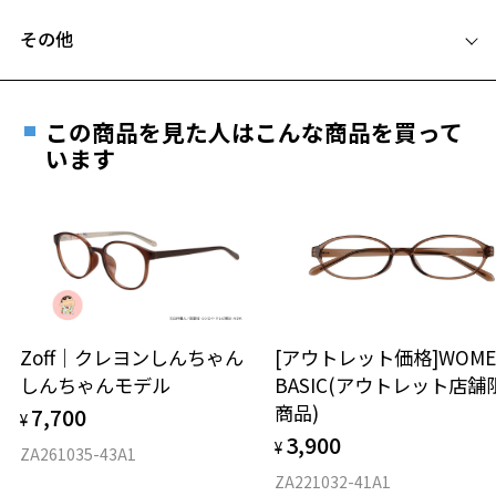
フレームとレンズの合計料金を知りたい方へ
その他
Zoffならではの安心サポート
価格シミュレーターはこちら
遠近両用はZoffオンラインストアでは販売しておりません。
ご希望のお客さまは、「レンズ交換券」をお選びのうえ、
この商品を見た人はこんな商品を買って
安心1 フレーム１年間品質保証
お気に入り
最寄りのZoff実店舗にてレンズをお買い求めください。
います
※サングラスやパッケージ品では「レンズ交換券」はお選び
商品不良により生じた破損等の不具合は、お渡し
いただけません。「度無し」をお選びいただき実店舗へご相
日または発送日より１年間修理又は交換させて頂
お気に入りに追加済です。
談ください。
きます。
お気に入りリストは
こちら
※保証期間内に交換が行われた場合、保証期間は初期の期間から
延長されません。
お持ちのZoffメガネサイズを確認するには？
＜メガネの度数情報がわからない方へ＞
安心2 視力測定無料
Zoff｜クレヨンしんちゃん
[アウトレット価格]WOME
オンラインストアでフレームのみ購入して、
しんちゃんモデル
BASIC(アウトレット店舗
実店舗で度付きにできます
仕上がり寸法
視力の変化を早めに発見するために、定期的な視
商品)
7,700
ご購入時に「レンズ交換券」をお選びいただくと、実店舗で
¥
力測定をおすすめいたします。
3,900
度数を測定のうえ、度付きレンズ（標準セットレンズ）へ無
¥
D 仕上がりの横幅：約141mm
ZA261035-43A1
料交換いただけます。
E 仕上がりの縦幅：約31mm
安心3 かかり具合調整無料
ZA221032-41A1