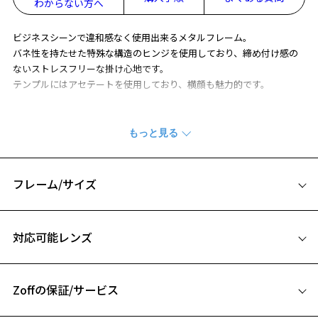
わからない方へ
ビジネスシーンで違和感なく使用出来るメタルフレーム。
バネ性を持たせた特殊な構造のヒンジを使用しており、締め付け感の
ないストレスフリーな掛け心地です。
テンプルにはアセテートを使用しており、横顔も魅力的です。
※商品の構造上、レンズが剥き出しになっている部分がございます。
剥き出し部分に衝撃を加えると、割れたり欠けたりしますのでご注意
ください。
※柄や色味の出方に個体差があり、画像と異なる場合がございます。
フレーム/サイズ
BUSINESS ページをみる
サイズ
※アウトレット商品は、販売から一定期間経過した商品などです。キ
対応可能レンズ
ズ、汚れなどがあるB級品ではございません。
55□17-140
A 片方のレンズ横幅：55mm
Zoffの保証/サービス
B ブリッジ(鼻部分)の横幅：17mm
C テンプル(つる)の長さ：140mm