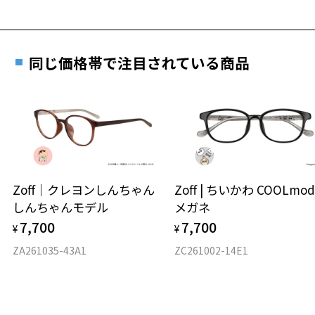
詳しくはこちら
重さ
フレームの歪みやかかり具合の調整・クリーニン
実店舗で度数を測定いただけます
グは、全国のZoff店舗にていつでも対応いたしま
お近くのZoff実店舗にて度数を測定いただけます（無料）。
す。
14.6g
同じ価格帯で注目されている商品
その際は記入用紙をダウンロードしてお使いください。
※メガネ：デモレンズを外した重さ
※サングラス：レンズ込みの重さ
※着脱式サングラス：デモレンズ、アタッチメント込みの重さ
ダウンロード
もっと見る
タイプ
スクエア
Zoff｜クレヨンしんちゃん
Zoff | ちいかわ COOLmod
しんちゃんモデル
メガネ
材質
7,700
7,700
¥
¥
フロント素材：ステンレス
ZA261035-43A1
ZC261002-14E1