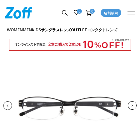
0
0
店舗検索
商品詳細ページへ
WOMEN
MEN
KIDS
OUTLET
サングラス
レンズ
コンタクトレンズ