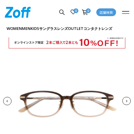
0
0
店舗検索
商品詳細ページへ
WOMEN
MEN
KIDS
OUTLET
サングラス
レンズ
コンタクトレンズ