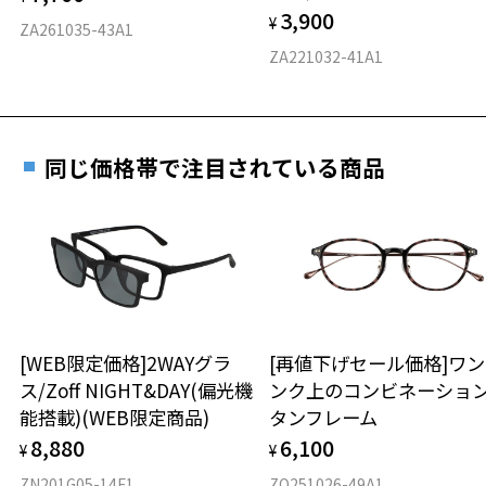
3,900
度数を測定のうえ、度付きレンズ（標準セットレンズ）へ無
¥
D 仕上がりの横幅：約136mm
ZA261035-43A1
料交換いただけます。
E 仕上がりの縦幅：約39mm
安心3 かかり具合調整無料
ZA221032-41A1
詳しくはこちら
重さ
フレームの歪みやかかり具合の調整・クリーニン
実店舗で度数を測定いただけます
グは、全国のZoff店舗にていつでも対応いたしま
お近くのZoff実店舗にて度数を測定いただけます（無料）。
す。
13.8g
同じ価格帯で注目されている商品
その際は記入用紙をダウンロードしてお使いください。
※メガネ：デモレンズを外した重さ
※サングラス：レンズ込みの重さ
※着脱式サングラス：デモレンズ、アタッチメント込みの重さ
ダウンロード
もっと見る
タイプ
ウエリントン
[WEB限定価格]2WAYグラ
[再値下げセール価格]ワ
ス/Zoff NIGHT&DAY(偏光機
ンク上のコンビネーショ
材質
能搭載)(WEB限定商品)
タンフレーム
フロント素材：アセテート
8,880
6,100
¥
¥
ZN201G05-14F1
ZO251026-49A1