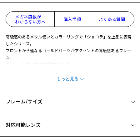
メガネ度数が
購入手順
よくある質問
わからない方へ
高級感のあるメタル使いとカラーリングで「ショコラ」を上品に表現
したシリーズ。
フロントから連なるゴールドパーツがアクセントの高級感あるフレー
ム。
アセテートならではの層生地を使用。
段落ちさせたばち先からの2層目の色が覗き、細部までこだわりが詰ま
っています。
※柄や色味の出方に個体差があり、画像と異なる場合がございます。
フレーム/サイズ
CLASSIC(クラシック) 特集ページをみる
サイズ
※アウトレット商品は、販売から一定期間経過した商品などです。キ
対応可能レンズ
ズ、汚れなどがあるB級品ではございません。
52□16-145
A 片方のレンズ横幅：52mm