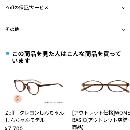
Zoffの保証/サービス
B ブリッジ(鼻部分)の横幅：16mm
C テンプル(つる)の長さ：145mm
フレームとレンズの合計料金を知りたい方へ
その他
Zoffならではの安心サポート
価格シミュレーターはこちら
遠近両用はZoffオンラインストアでは販売しておりません。
お気に入り
ご希望のお客さまは、「レンズ交換券」をお選びのうえ、
この商品を見た人はこんな商品を買って
安心1 フレーム１年間品質保証
最寄りのZoff実店舗にてレンズをお買い求めください。
います
※サングラスやパッケージ品では「レンズ交換券」はお選び
お気に入りに追加済です。
商品不良により生じた破損等の不具合は、お渡し
いただけません。「度無し」をお選びいただき実店舗へご相
お気に入りリストは
こちら
日または発送日より１年間修理又は交換させて頂
談ください。
きます。
※保証期間内に交換が行われた場合、保証期間は初期の期間から
延長されません。
お持ちのZoffメガネサイズを確認するには？
＜メガネの度数情報がわからない方へ＞
安心2 視力測定無料
Zoff｜クレヨンしんちゃん
[アウトレット価格]WOME
オンラインストアでフレームのみ購入して、
しんちゃんモデル
BASIC(アウトレット店舗
実店舗で度付きにできます
仕上がり寸法
視力の変化を早めに発見するために、定期的な視
商品)
7,700
ご購入時に「レンズ交換券」をお選びいただくと、実店舗で
¥
力測定をおすすめいたします。