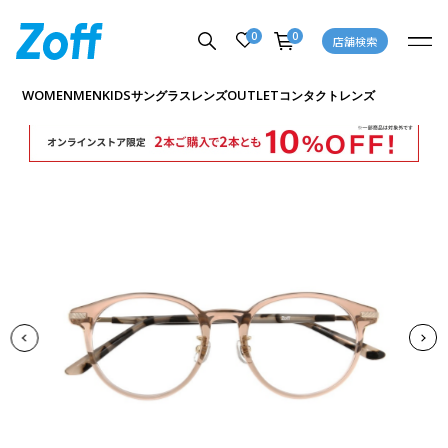
0
0
店舗検索
商品詳細ページへ
WOMEN
MEN
KIDS
OUTLET
サングラス
レンズ
コンタクトレンズ