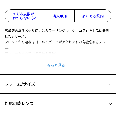
メガネ度数が
購入手順
よくある質問
わからない方へ
高級感のあるメタル使いとカラーリングで「ショコラ」を上品に表現
したシリーズ。
フロントから連なるゴールドパーツがアクセントの高級感あるフレー
ム。
アセテートならではの層生地を使用。
段落ちさせたばち先からの2層目の色が覗き、細部までこだわりが詰ま
っています。
※柄や色味の出方に個体差があり、画像と異なる場合がございます。
フレーム/サイズ
CLASSIC(クラシック) 特集ページをみる
サイズ
※アウトレット商品は、販売から一定期間経過した商品などです。キ
対応可能レンズ
ズ、汚れなどがあるB級品ではございません。
50□19-145
A 片方のレンズ横幅：50mm