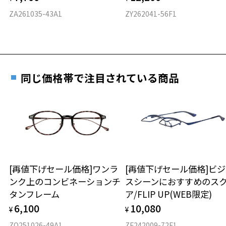
度数を測定のうえ、度付きレンズ（標準セットレンズ）へ無
D 仕上がりの横幅：約138mm
ZA261035-43A1
ZY262041-56F1
料交換いただけます。
E 仕上がりの縦幅：約48mm
安心3 かかり具合調整無料
詳しくはこちら
重さ
フレームの歪みやかかり具合の調整・クリーニン
実店舗で度数を測定いただけます
グは、全国のZoff店舗にていつでも対応いたしま
お近くのZoff実店舗にて度数を測定いただけます（無料）。
す。
14.5g
同じ価格帯で注目されている商品
その際は記入用紙をダウンロードしてお使いください。
※メガネ：デモレンズを外した重さ
※サングラス：レンズ込みの重さ
※着脱式サングラス：デモレンズ、アタッチメント込みの重さ
ダウンロード
もっと見る
タイプ
ボストン
[再値下げセール価格]ワンラ
[再値下げセール価格]ビ
ンク上のコンビネーションチ
スシーンにおすすめのス
材質
タンフレーム
ア/FLIP UP(WEB限定)
フロント素材：アセテート
6,100
10,080
¥
¥
ZO251026-49A1
ZF242009-72F1