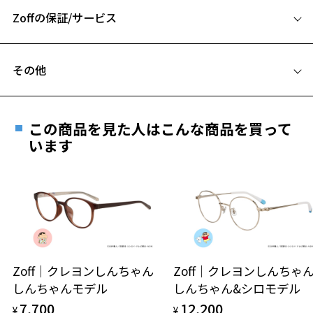
Zoffの保証/サービス
B ブリッジ(鼻部分)の横幅：19mm
C テンプル(つる)の長さ：145mm
フレームとレンズの合計料金を知りたい方へ
その他
Zoffならではの安心サポート
価格シミュレーターはこちら
遠近両用はZoffオンラインストアでは販売しておりません。
お気に入り
ご希望のお客さまは、「レンズ交換券」をお選びのうえ、
この商品を見た人はこんな商品を買って
安心1 フレーム１年間品質保証
最寄りのZoff実店舗にてレンズをお買い求めください。
います
お気に入りに追加済です。
※サングラスやパッケージ品では「レンズ交換券」はお選び
商品不良により生じた破損等の不具合は、お渡し
お気に入りリストは
こちら
いただけません。「度無し」をお選びいただき実店舗へご相
日または発送日より１年間修理又は交換させて頂
談ください。
きます。
※保証期間内に交換が行われた場合、保証期間は初期の期間から
延長されません。
お持ちのZoffメガネサイズを確認するには？
＜メガネの度数情報がわからない方へ＞
安心2 視力測定無料
Zoff｜クレヨンしんちゃん
Zoff｜クレヨンしんち
オンラインストアでフレームのみ購入して、
しんちゃんモデル
しんちゃん&シロモデル
実店舗で度付きにできます
仕上がり寸法
視力の変化を早めに発見するために、定期的な視
7,700
12,200
ご購入時に「レンズ交換券」をお選びいただくと、実店舗で
¥
¥
力測定をおすすめいたします。