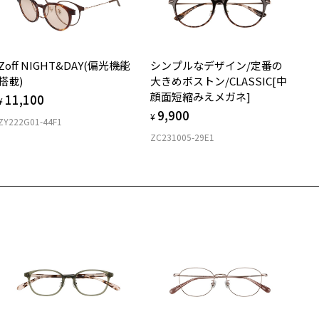
ウエリントン
質
Zoff NIGHT&DAY(偏光機能
シンプルなデザイン/定番の
ロント素材：アセテート
搭載)
大きめボストン/CLASSIC[中
顔面短縮みえメガネ]
11,100
¥
9,900
¥
ZY222G01-44F1
ZC231005-29E1