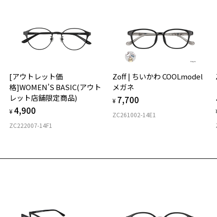
「
頂
「再入荷お知らせメール」はZoffオンラインストア会員さまのみ対象となります。
※
い
＜
※
で
オ
実
お気に入り
[アウトレット価
Zoff | ちいかわ COOLmodel
ご
仕
Princess Series Classic Line(アリエル)
格]WOMEN’S BASIC(アウト
メガネ
の
商品詳細ページへ
レット店舗限定商品)
商品番号：ZP191003-23A1/フレームカラー：レッド/単価：￥11,100
7,700
度
D
お気に入りに追加済です。
¥
4,900
詳
E
¥
お気に入りリストは
こちら
ZC261002-14E1
ZC222007-14F1
ログインして申し込む
実
重
お
そ
13
※商品が再入荷された際にメールでお知らせします。
※本サービスは商品の購入をお約束するものではありません。
※ご希望の商品が再入荷しない場合もございますので予めご了承ください。
※
※「再入荷お知らせメール」はZoffオンラインストアで取り扱っている商品が対象となります。
※
店舗への再入荷ではございませんのでご了承ください。
※
※人気商品に関しては、メール配信後、即完売する場合がございます。
タ