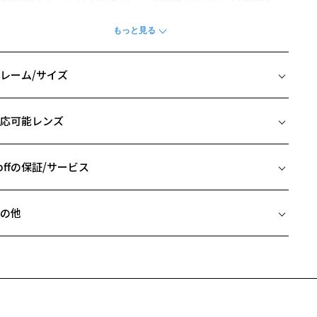
好評のディズニーコレクションに、この夏新たなシリーズが仲間入
。
らしい『リトル・マーメイド』のアリエルをフィーチャーした「サマ
・プリンセス」です。
しさやきらめきを、繊細なパーツやストーンで華やかに表現。
レーム/サイズ
奇心や冒険心にあふれるアリエルをイメージしたシリーズは、シェル
イズ
波のモチーフがポイント。
応可能レンズ
う波を思わせるカーヴィなテンプル(つる)と、フロントサイドにあしら
□16-135
れたシェルの組み合わせは、折りたたむとラインストーンがのぞくジ
 片方のレンズ横幅：49mm
エリーボックスのような仕様に。
 ブリッジ(鼻部分)の横幅：16mm
offの保証/サービス
やかなプリンセス気分を満喫できるラインです。
 テンプル(つる)の長さ：135mm
フレームとレンズの合計料金を知りたい方へ
全てのフレームに、オリジナルケースとメガネ拭きがセットになりま
の他
。
Zoffならではの安心サポート
価格シミュレーターはこちら
柄や色味の出方に個体差があり、画像と異なる場合がございます。
近両用はZoffオンラインストアでは販売しておりません。
希望のお客さまは、「レンズ交換券」をお選びのうえ、
incess Series Classic Line ページをみる
安心1 フレーム１年間品質保証
寄りのZoff実店舗にてレンズをお買い求めください。
サングラスやパッケージ品では「レンズ交換券」はお選びいただけま
再入荷お知らせについて＞
商品不良により生じた破損等の不具合は、お渡し日または発送
ん。
日より１年間修理又は交換させて頂きます。
商品が完売した場合「再入荷お知らせメール」のお申し込みをご登録