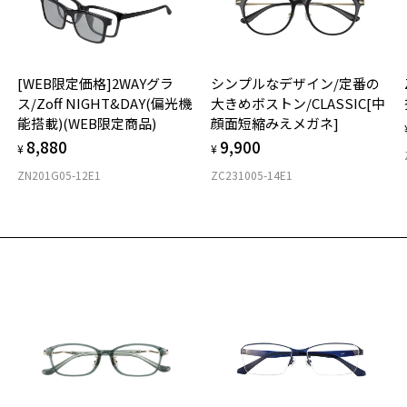
材
[WEB限定価格]2WAYグラ
シンプルなデザイン/定番の
フ
ス/Zoff NIGHT&DAY(偏光機
大きめボストン/CLASSIC[中
能搭載)(WEB限定商品)
顔面短縮みえメガネ]
8,880
9,900
¥
¥
ZN201G05-12E1
ZC231005-14E1