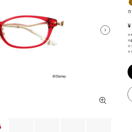
カ
¥
※
※
※
※