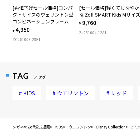
[再値下げセール価格]コンパ
[セール価格]軽くてしなやか
クトサイズのウェリントン型
な Zoff SMART Kids Mサイ
コンビネーションフレーム
9,760
¥
4,950
¥
ZJ251004-12A1
ZC261009-29E1
TAG
／ タグ
#
KIDS
#
ウエリントン
#
レッド
メガネのZoff公式通販
KIDS
ウエリントン
Disney Collection
ZP19