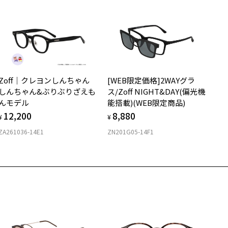
度無し」をお選びいただき実店舗へご相談ください。
※保証期間内に交換が行われた場合、保証期間は初期の期間から延長されま
けますと、商品が再入荷された際にメールでお知らせします。
せん。
ご希望の商品が再入荷しない場合もございますので予めご了承くださ
。
安心2 視力測定無料
メガネの度数情報がわからない方へ＞
人気商品に関しては、メール配信後、即完売する場合がございますの
お持ちのZoffメガネサイズを確認するには？
ご了承ください。
視力の変化を早めに発見するために、定期的な視力測定をおす
ンラインストアでフレームのみ購入して、
すめいたします。
店舗で度付きにできます
Zoff｜クレヨンしんちゃん
[WEB限定価格]2WAYグラ
購入時に「レンズ交換券」をお選びいただくと、実店舗で度数を測定
上がり寸法
安心3 かかり具合調整無料
しんちゃん&ぶりぶりざえも
ス/Zoff NIGHT&DAY(偏光機
うえ、
んモデル
能搭載)(WEB限定商品)
付きレンズ（標準セットレンズ）へ無料交換いただけます。
 仕上がりの横幅：約130mm
フレームの歪みやかかり具合の調整・クリーニングは、全国の
12,200
8,880
しくはこちら
 仕上がりの縦幅：約34mm
¥
¥
Zoff店舗にていつでも対応いたします。
ZA261036-14E1
ZN201G05-14F1
店舗で度数を測定いただけます
さ
近くのZoff実店舗にて度数を測定いただけます（無料）。
の際は記入用紙をダウンロードしてお使いください。
もっと見る
.7g
メガネ：デモレンズを外した重さ
ダウンロード
サングラス：レンズ込みの重さ
着脱式サングラス：デモレンズ、アタッチメント込みの重さ
イプ