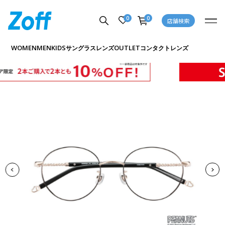
0
0
店舗検索
商品詳細ページへ
WOMEN
MEN
KIDS
OUTLET
サングラス
レンズ
コンタクトレンズ