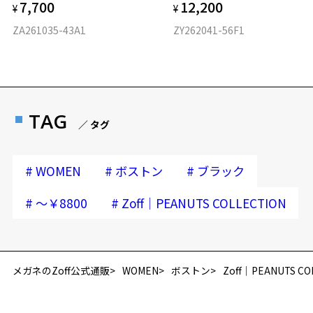
7,700
12,200
¥
¥
ZA261035-43A1
ZY262041-56F1
TAG
／ タグ
#
#
#
WOMEN
ボストン
ブラック
#
#
～￥8800
Zoff│PEANUTS COLLECTION
再入荷お知らせメールのお申し込み
「再入荷お知らせメール」はZoffオンラインストア会員さまのみ対象となります。
メガネのZoff公式通販
WOMEN
ボストン
Zoff│PEANUTS CO