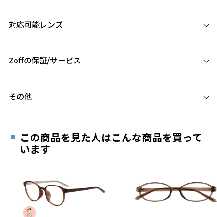
※柄や色味の出方に個体差があり、画像と異なる場合がございます。
サイズ
対応可能レンズ
Zoff│PEANUTS COLLECTION ページをみる
52□20-145
※アウトレット商品は、販売から一定期間経過した商品などです。キ
A 片方のレンズ横幅：52mm
ズ、汚れなどがあるB級品ではございません。
Zoffの保証/サービス
B ブリッジ(鼻部分)の横幅：20mm
C テンプル(つる)の長さ：145mm
フレームとレンズの合計料金を知りたい方へ
その他
お気に入り
Zoffならではの安心サポート
価格シミュレーターはこちら
遠近両用はZoffオンラインストアでは販売しておりません。
お気に入りに追加済です。
ご希望のお客さまは、「レンズ交換券」をお選びのうえ、
この商品を見た人はこんな商品を買って
安心1 フレーム１年間品質保証
お気に入りリストは
こちら
最寄りのZoff実店舗にてレンズをお買い求めください。
います
※サングラスやパッケージ品では「レンズ交換券」はお選び
商品不良により生じた破損等の不具合は、お渡し
いただけません。「度無し」をお選びいただき実店舗へご相
日または発送日より１年間修理又は交換させて頂
談ください。
きます。
※保証期間内に交換が行われた場合、保証期間は初期の期間から
延長されません。
お持ちのZoffメガネサイズを確認するには？
＜メガネの度数情報がわからない方へ＞