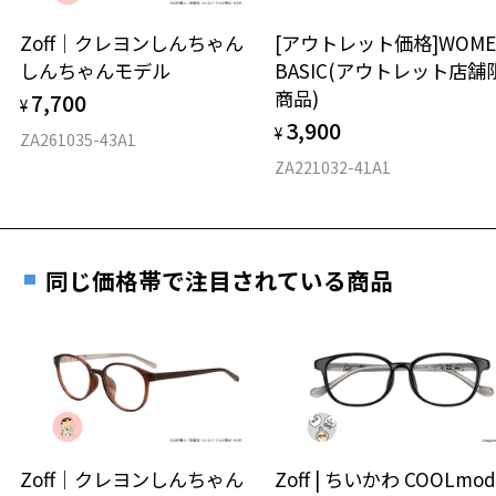
安心2 視力測定無料
Zoff｜クレヨンしんちゃん
[アウトレット価格]WOME
オンラインストアでフレームのみ購入して、
しんちゃんモデル
BASIC(アウトレット店舗
実店舗で度付きにできます
仕上がり寸法
視力の変化を早めに発見するために、定期的な視
商品)
7,700
ご購入時に「レンズ交換券」をお選びいただくと、実店舗で
¥
力測定をおすすめいたします。
3,900
度数を測定のうえ、度付きレンズ（標準セットレンズ）へ無
¥
D 仕上がりの横幅：約138mm
ZA261035-43A1
料交換いただけます。
E 仕上がりの縦幅：約48mm
安心3 かかり具合調整無料
ZA221032-41A1
詳しくはこちら
重さ
フレームの歪みやかかり具合の調整・クリーニン
実店舗で度数を測定いただけます
グは、全国のZoff店舗にていつでも対応いたしま
お近くのZoff実店舗にて度数を測定いただけます（無料）。
す。
14.4g
同じ価格帯で注目されている商品
その際は記入用紙をダウンロードしてお使いください。
※メガネ：デモレンズを外した重さ
※サングラス：レンズ込みの重さ
※着脱式サングラス：デモレンズ、アタッチメント込みの重さ
ダウンロード
もっと見る
タイプ
ボストン
Zoff｜クレヨンしんちゃん
Zoff | ちいかわ COOLmod