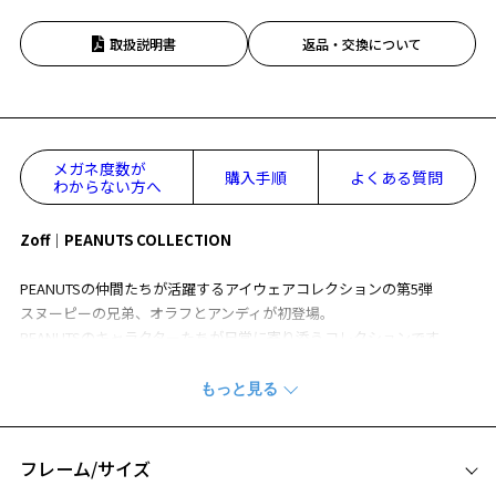
取扱説明書
返品・交換について
メガネ度数が
購入手順
よくある質問
わからない方へ
Zoff│PEANUTS COLLECTION
PEANUTSの仲間たちが活躍するアイウェアコレクションの第5弾
スヌーピーの兄弟、オラフとアンディが初登場。
PEANUTSのキャラクターたちが日常に寄り添うコレクションです。
［Evening］きらびやかなメタルのあしらいが、特別なひとときに華を
添えます。
高級感のあるテンプルには、さりげなくスヌーピーたちの足あとが。
バチ先に施したシルエットがアクセントのボストン型フレームです。
フレーム/サイズ