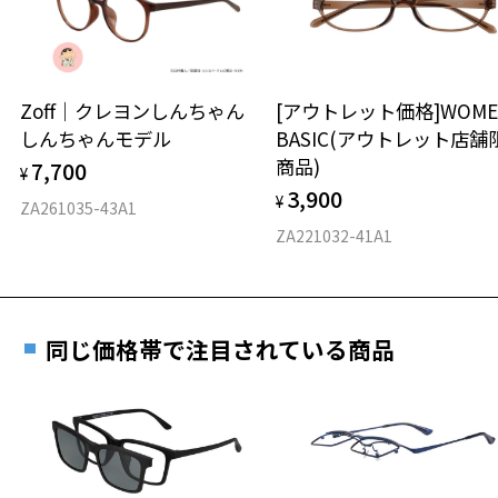
※保証期間内に交換が行われた場合、保証期間は初期の期間から
延長されません。
お持ちのZoffメガネサイズを確認するには？
＜メガネの度数情報がわからない方へ＞
安心2 視力測定無料
Zoff｜クレヨンしんちゃん
[アウトレット価格]WOME
オンラインストアでフレームのみ購入して、
しんちゃんモデル
BASIC(アウトレット店舗
実店舗で度付きにできます
仕上がり寸法
視力の変化を早めに発見するために、定期的な視
商品)
7,700
ご購入時に「レンズ交換券」をお選びいただくと、実店舗で
¥
力測定をおすすめいたします。
3,900
度数を測定のうえ、度付きレンズ（標準セットレンズ）へ無
¥
D 仕上がりの横幅：約143mm
ZA261035-43A1
料交換いただけます。
E 仕上がりの縦幅：約49mm
安心3 かかり具合調整無料
ZA221032-41A1
詳しくはこちら
重さ
フレームの歪みやかかり具合の調整・クリーニン
実店舗で度数を測定いただけます
グは、全国のZoff店舗にていつでも対応いたしま
お近くのZoff実店舗にて度数を測定いただけます（無料）。
す。
17.4g
同じ価格帯で注目されている商品
その際は記入用紙をダウンロードしてお使いください。
※メガネ：デモレンズを外した重さ
※サングラス：レンズ込みの重さ
※着脱式サングラス：デモレンズ、アタッチメント込みの重さ
ダウンロード
もっと見る
タイプ