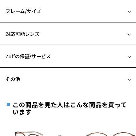
※柄や色味の出方に個体差があり、画像と異なる場合がございます。
フレーム/サイズ
Zoff｜Misato Mizukoshi 特設ページをみる
サイズ
対応可能レンズ
52□21-145
A 片方のレンズ横幅：52mm
Zoffの保証/サービス
B ブリッジ(鼻部分)の横幅：21mm
C テンプル(つる)の長さ：145mm
フレームとレンズの合計料金を知りたい方へ
お気に入り
その他
Zoffならではの安心サポート
価格シミュレーターはこちら
遠近両用はZoffオンラインストアでは販売しておりません。
お気に入りに追加済です。
お気に入りリストは
こちら
ご希望のお客さまは、「レンズ交換券」をお選びのうえ、
この商品を見た人はこんな商品を買って
安心1 フレーム１年間品質保証
最寄りのZoff実店舗にてレンズをお買い求めください。
います
※サングラスやパッケージ品では「レンズ交換券」はお選び
商品不良により生じた破損等の不具合は、お渡し
いただけません。「度無し」をお選びいただき実店舗へご相
日または発送日より１年間修理又は交換させて頂
談ください。
きます。