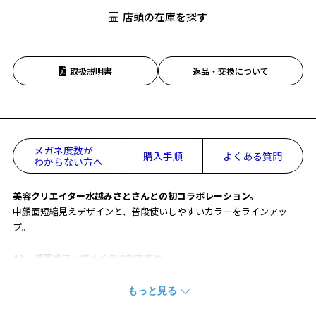
店頭の在庫を探す
取扱説明書
返品・交換について
メガネ度数が
購入手順
よくある質問
わからない方へ
美容クリエイター水越みさとさんとの初コラボレーション。
中顔面短縮見えデザインと、普段使いしやすいカラーをラインアッ
プ。
#1 透明感アップメイクにおすすめ
シアーなカラーリングで肌なじみのいいメガネ。
赤みピンクのチークとハイライトを使ったツヤ肌メイクと組み合わせ
て、透明感アップさせるのがおすすめ。