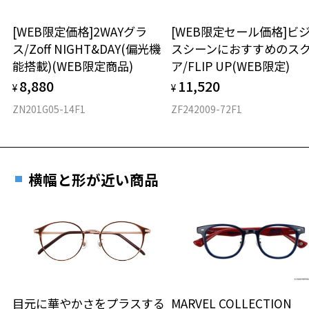
ボストン
[WEB限定価格]2WAYグラ
[WEB限定セール価格]ビ
ス/Zoff NIGHT&DAY(偏光機
スシーンにおすすめのス
材質
能搭載)(WEB限定商品)
ア/FLIP UP(WEB限定)
フロント素材：メタル/アセテート
8,880
11,520
¥
¥
ZN201G05-14F1
ZF242009-72F1
横幅と形が近い商品
目元に華やかさをプラスする
MARVEL COLLECTION