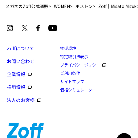
メガネのZoff公式通販
WOMEN
ボストン
Zoff｜Misato Mizuk
Zoffについて
推奨環境
特定取引法表示
お問い合わせ
プライバシーポリシー
[再値下げセール価格]Zoff | Misato Mizukoshi #1
ご利用条件
企業情報
商品番号：ZO252006-64A1/フレームカラー：ブラウン
サイトマップ
採用情報
(クリア)/単価：￥9,310
価格シミュレーター
法人のお客様
ログインして申し込む
※商品が再入荷された際にメールでお知らせします。
※本サービスは商品の購入をお約束するものではありません。