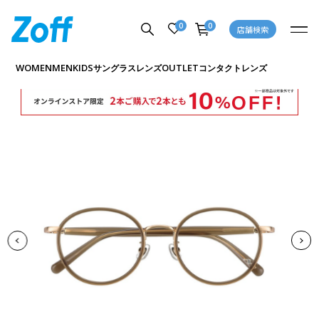
0
0
店舗検索
商品詳細ページへ
WOMEN
MEN
KIDS
OUTLET
サングラス
レンズ
コンタクトレンズ