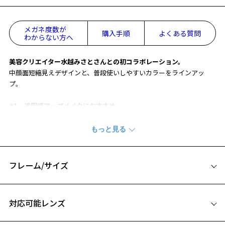
メガネ度数が
購入手順
よくある質問
わからない方へ
美容クリエイター水越みさとさんとの初コラボレーション。
中顔面短縮見えデザインと、普段使いしやすいカラーをラインアッ
プ。
#1 透明感アップメイクにおすすめ
シアーなカラーリングで肌なじみのいいメガネ。
赤みピンクのチークとハイライトを使ったツヤ肌メイクと組み合わせ
て、透明感アップさせるのがおすすめ。
※柄や色味の出方に個体差があり、画像と異なる場合がございます。
フレーム/サイズ
お気に入り
Zoff｜Misato Mizukoshi 特設ページをみる
サイズ
対応可能レンズ
52□21-145
お気に入りに追加済です。