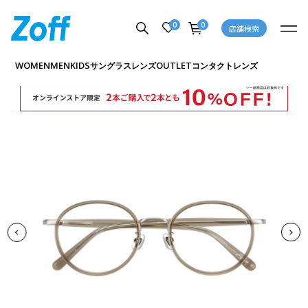
0
0
店舗検索
商品詳細ページへ
WOMEN
MEN
KIDS
OUTLET
サングラス
レンズ
コンタクトレンズ