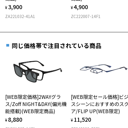
力測定をおすすめいたします。
3,900
4,900
度数を測定のうえ、度付きレンズ（標準セットレンズ）へ無
¥
¥
D 仕上がりの横幅：約143mm
料交換いただけます。
E 仕上がりの縦幅：約49mm
安心3 かかり具合調整無料
ZA221032-41A1
ZC222007-14F1
詳しくはこちら
重さ
フレームの歪みやかかり具合の調整・クリーニン
実店舗で度数を測定いただけます
グは、全国のZoff店舗にていつでも対応いたしま
お近くのZoff実店舗にて度数を測定いただけます（無料）。
す。
17.4g
同じ価格帯で注目されている商品
その際は記入用紙をダウンロードしてお使いください。
※メガネ：デモレンズを外した重さ
※サングラス：レンズ込みの重さ
※着脱式サングラス：デモレンズ、アタッチメント込みの重さ
ダウンロード
もっと見る
タイプ
ボストン
[WEB限定価格]2WAYグラ
[WEB限定セール価格]ビ
ス/Zoff NIGHT&DAY(偏光機
スシーンにおすすめのス
材質
能搭載)(WEB限定商品)
ア/FLIP UP(WEB限定)
フロント素材：メタル/アセテート
8,880
11,520
¥
¥