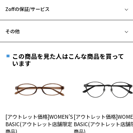
A 片方のレンズ横幅：52mm
お気に入りリストは
こちら
Zoffの保証/サービス
B ブリッジ(鼻部分)の横幅：21mm
C テンプル(つる)の長さ：145mm
フレームとレンズの合計料金を知りたい方へ
その他
Zoffならではの安心サポート
価格シミュレーターはこちら
遠近両用はZoffオンラインストアでは販売しておりません。
ご希望のお客さまは、「レンズ交換券」をお選びのうえ、
この商品を見た人はこんな商品を買って
安心1 フレーム１年間品質保証
最寄りのZoff実店舗にてレンズをお買い求めください。
います
※サングラスやパッケージ品では「レンズ交換券」はお選び
商品不良により生じた破損等の不具合は、お渡し
いただけません。「度無し」をお選びいただき実店舗へご相
日または発送日より１年間修理又は交換させて頂
談ください。
きます。
※保証期間内に交換が行われた場合、保証期間は初期の期間から
延長されません。
お持ちのZoffメガネサイズを確認するには？
＜メガネの度数情報がわからない方へ＞
安心2 視力測定無料
[アウトレット価格]WOMEN’S
[アウトレット価格]WOME
オンラインストアでフレームのみ購入して、
BASIC(アウトレット店舗限定
BASIC(アウトレット店舗
実店舗で度付きにできます
仕上がり寸法
視力の変化を早めに発見するために、定期的な視
商品)
商品)
ご購入時に「レンズ交換券」をお選びいただくと、実店舗で