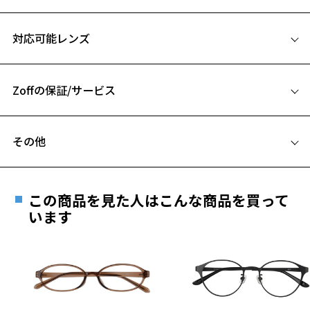
サイズ
対応可能レンズ
50□21-145
A 片方のレンズ横幅：50mm
Zoffの保証/サービス
B ブリッジ(鼻部分)の横幅：21mm
C テンプル(つる)の長さ：145mm
フレームとレンズの合計料金を知りたい方へ
お気に入り
その他
Zoffならではの安心サポート
価格シミュレーターはこちら
遠近両用はZoffオンラインストアでは販売しておりません。
お気に入りに追加済です。
ご希望のお客さまは、「レンズ交換券」をお選びのうえ、
お気に入りリストは
こちら
この商品を見た人はこんな商品を買って
安心1 フレーム１年間品質保証
最寄りのZoff実店舗にてレンズをお買い求めください。
います
※サングラスやパッケージ品では「レンズ交換券」はお選び
商品不良により生じた破損等の不具合は、お渡し
いただけません。「度無し」をお選びいただき実店舗へご相
日または発送日より１年間修理又は交換させて頂
談ください。
きます。
※保証期間内に交換が行われた場合、保証期間は初期の期間から
延長されません。