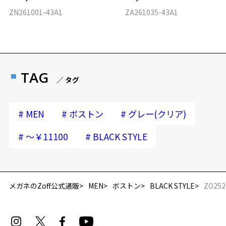
ZN261001-43A1
ZA261035-43A1
TAG
／ タグ
#
#
#
MEN
ボストン
グレー(クリア)
#
#
～￥11100
BLACK STYLE
メガネのZoff公式通販
MEN
ボストン
BLACK STYLE
ZO252