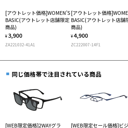
お持ちのZoffメガネサイズを確認するには？
＜メガネの度数情報がわからない方へ＞
安心2 視力測定無料
[アウトレット価格]WOMEN’S
[アウトレット価格]WOME
オンラインストアでフレームのみ購入して、
BASIC(アウトレット店舗限定
BASIC(アウトレット店舗
実店舗で度付きにできます
仕上がり寸法
視力の変化を早めに発見するために、定期的な視
商品)
商品)
ご購入時に「レンズ交換券」をお選びいただくと、実店舗で
力測定をおすすめいたします。
3,900
4,900
度数を測定のうえ、度付きレンズ（標準セットレンズ）へ無
¥
¥
D 仕上がりの横幅：約137mm
料交換いただけます。
E 仕上がりの縦幅：約47mm
安心3 かかり具合調整無料
ZA221032-41A1
ZC222007-14F1
詳しくはこちら
重さ
フレームの歪みやかかり具合の調整・クリーニン
実店舗で度数を測定いただけます
グは、全国のZoff店舗にていつでも対応いたしま
お近くのZoff実店舗にて度数を測定いただけます（無料）。
す。
14.2g
同じ価格帯で注目されている商品
その際は記入用紙をダウンロードしてお使いください。
※メガネ：デモレンズを外した重さ
※サングラス：レンズ込みの重さ
※着脱式サングラス：デモレンズ、アタッチメント込みの重さ
ダウンロード
もっと見る
タイプ
ボストン
[WEB限定価格]2WAYグラ
[WEB限定セール価格]ビ