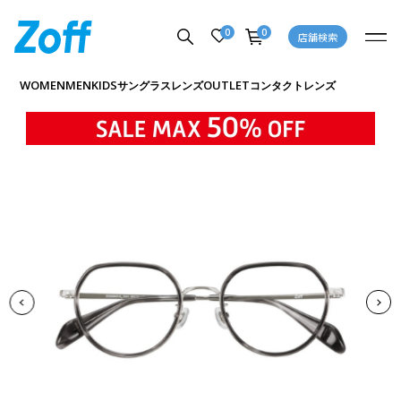
0
0
店舗検索
商品詳細ページへ
WOMEN
MEN
KIDS
OUTLET
サングラス
レンズ
コンタクトレンズ