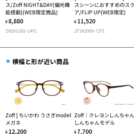
ス/Zoff NIGHT&DAY(偏光機
スシーンにおすすめのス
材質
能搭載)(WEB限定商品)
ア/FLIP UP(WEB限定)
フロント素材：メタル
8,880
11,520
¥
¥
ZN201G05-14F1
ZF242009-72F1
横幅と形が近い商品
Zoff | ちいかわ うさぎmodel
Zoff｜クレヨンしんち
メガネ
しんちゃんモデル
12,200
7,700
¥
¥