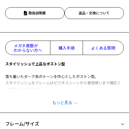
取扱説明書
返品・交換について
メガネ度数が
購入手順
よくある質問
わからない方へ
スタイリッシュで上品なボストン型
落ち着いたダーク系のトーンを中心としたボストン型。
スタイリッシュなフレームはビジネスシーンから普段使いまで幅広く
ご使用いただけます。
メタル部分の配色にもこだわり、上品で高級感のある印象に。
BLACK_STYLE 特集ページをみる
※柄や色味の出方に個体差があり、画像と異なる場合がございます。
フレーム/サイズ