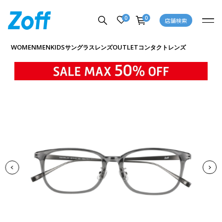
0
0
店舗検索
商品詳細ページへ
WOMEN
MEN
KIDS
OUTLET
サングラス
レンズ
コンタクトレンズ