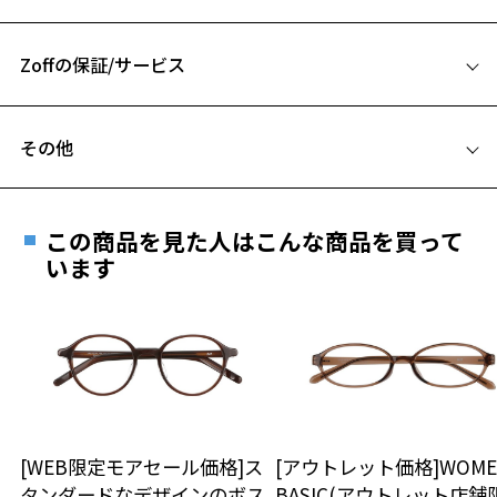
52□18-145
お気に入りに追加済です。
A 片方のレンズ横幅：52mm
お気に入りリストは
こちら
Zoffの保証/サービス
B ブリッジ(鼻部分)の横幅：18mm
C テンプル(つる)の長さ：145mm
フレームとレンズの合計料金を知りたい方へ
その他
Zoffならではの安心サポート
価格シミュレーターはこちら
遠近両用はZoffオンラインストアでは販売しておりません。
ご希望のお客さまは、「レンズ交換券」をお選びのうえ、
この商品を見た人はこんな商品を買って
安心1 フレーム１年間品質保証
最寄りのZoff実店舗にてレンズをお買い求めください。
います
※サングラスやパッケージ品では「レンズ交換券」はお選び
商品不良により生じた破損等の不具合は、お渡し
いただけません。「度無し」をお選びいただき実店舗へご相
日または発送日より１年間修理又は交換させて頂
談ください。
きます。
※保証期間内に交換が行われた場合、保証期間は初期の期間から
延長されません。
お持ちのZoffメガネサイズを確認するには？
＜メガネの度数情報がわからない方へ＞
安心2 視力測定無料
[WEB限定モアセール価格]ス
[アウトレット価格]WOME
オンラインストアでフレームのみ購入して、
タンダードなデザインのボス
BASIC(アウトレット店舗