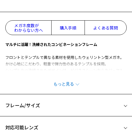
メガネ度数が
購入手順
よくある質問
わからない方へ
マルチに活躍！洗練されたコンビネーションフレーム
フロントとテンプルで異なる素材を使用したウェリントン型メガネ。
かけ心地にこだわり、軽量で弾力性のあるテンプルを採用。
シンプルかつ洗練されたデザインは、ビジネスシーンからカジュアル
なスタイルまで幅広く対応。
日常の装いに上品さと高級感をプラスします。
ビジネス ページをみる
※柄や色味の出方に個体差があり、画像と異なる場合がございます。
フレーム/サイズ
お気に入り
サイズ
対応可能レンズ