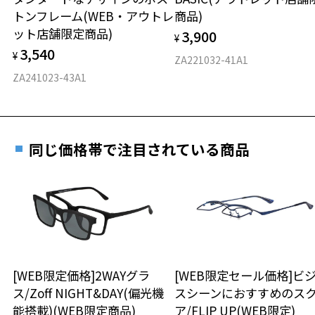
実店舗で度付きにできます
仕上がり寸法
視力の変化を早めに発見するために、定期的な視
トンフレーム(WEB・アウトレ
商品)
ご購入時に「レンズ交換券」をお選びいただくと、実店舗で
力測定をおすすめいたします。
ット店舗限定商品)
3,900
度数を測定のうえ、度付きレンズ（標準セットレンズ）へ無
¥
D 仕上がりの横幅：約139mm
3,540
料交換いただけます。
¥
E 仕上がりの縦幅：約42mm
安心3 かかり具合調整無料
ZA221032-41A1
詳しくはこちら
ZA241023-43A1
重さ
フレームの歪みやかかり具合の調整・クリーニン
実店舗で度数を測定いただけます
グは、全国のZoff店舗にていつでも対応いたしま
お近くのZoff実店舗にて度数を測定いただけます（無料）。
す。
11.6g
その際は記入用紙をダウンロードしてお使いください。
同じ価格帯で注目されている商品
※メガネ：デモレンズを外した重さ
※サングラス：レンズ込みの重さ
※着脱式サングラス：デモレンズ、アタッチメント込みの重さ
ダウンロード
もっと見る
タイプ
ウエリントン
[WEB限定価格]2WAYグラ
[WEB限定セール価格]ビ
材質
ス/Zoff NIGHT&DAY(偏光機
スシーンにおすすめのス
能搭載)(WEB限定商品)
ア/FLIP UP(WEB限定)
フロント素材：Swiss Plastic/β-Ti