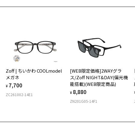
最
※
入荷お知らせメールのお申し込み
せ
入荷お知らせメール」はZoffオンラインストア会員さまのみ対象となります。
「
＜
お気に入り
オ
実
スペシャルプライス]CLASSIC(クラシック)(一部店舗限定商品)
Zoff | ちいかわ COOLmodel
[WEB限定価格]2WAYグラ
商品詳細ページへ
ご
仕
番号：ZO243002-14F1/フレームカラー：ブラック(マット)/単価：￥8,
メガネ
ス/Zoff NIGHT&DAY(偏光機
お気に入りに追加済です。
の
能搭載)(WEB限定商品)
7,700
お気に入りリストは
こちら
度
D
¥
8,880
詳
E
¥
ログインして申し込む
ZC261002-14E1
ZN201G05-14F1
実
重
品が再入荷された際にメールでお知らせします。
お
サービスは商品の購入をお約束するものではありません。
そ
10
希望の商品が再入荷しない場合もございますので予めご了承ください。
再入荷お知らせメール」はZoffオンラインストアで取り扱っている商品が対象となります。
舗への再入荷ではございませんのでご了承ください。
※
気商品に関しては、メール配信後、即完売する場合がございます。
※