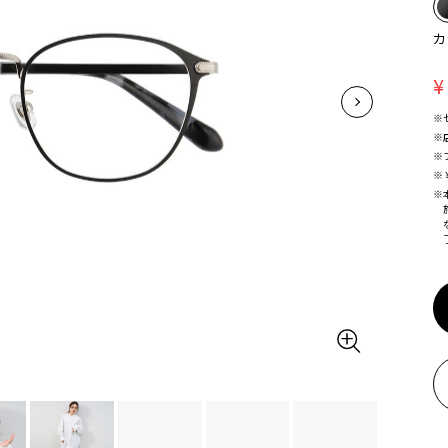
カ
¥
※
※
※
※
※