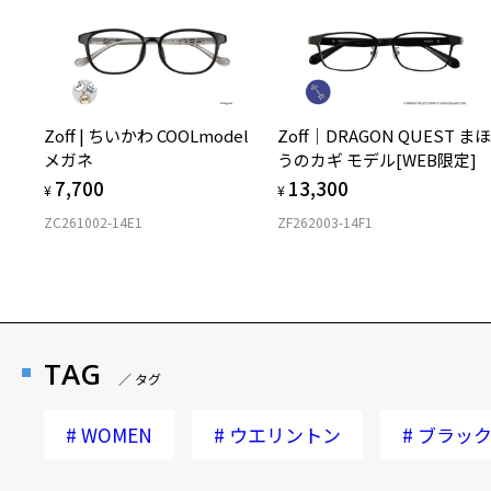
Zoff | ちいかわ COOLmodel
Zoff｜DRAGON QUEST ま
メガネ
うのカギ モデル[WEB限定]
7,700
13,300
¥
¥
ZC261002-14E1
ZF262003-14F1
TAG
／ タグ
#
WOMEN
#
ウエリントン
#
ブラック