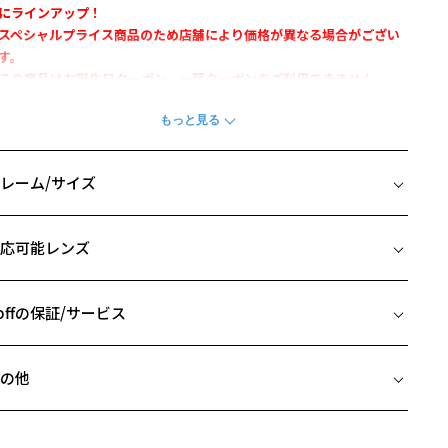
にラインアップ！
スペシャルプライス商品のため店舗により価格が異なる場合がござい
す。
この商品はお誕生日クーポン、一部クーポンをご利用できません。
さや耐久性に優れたSEPと軽量なチタンを組み合わせたコンビネーシ
ンフレーム。
どよいサイズ感とトレンドを取り入れたデザインは、日常使いに最
レーム/サイズ
。
トナ女性にも使用していただけるよう、上品なカラーもポイント。
イズ
応可能レンズ
柄や色味の出方に個体差があり、画像と異なる場合がございます。
□20-145
 片方のレンズ横幅：50mm
OMEN’S BASIC 特集ページをみる
 ブリッジ(鼻部分)の横幅：20mm
offの保証/サービス
 テンプル(つる)の長さ：145mm
フレームとレンズの合計料金を知りたい方へ
の他
Zoffならではの安心サポート
価格シミュレーターはこちら
近両用はZoffオンラインストアでは販売しておりません。
希望のお客さまは、「レンズ交換券」をお選びのうえ、