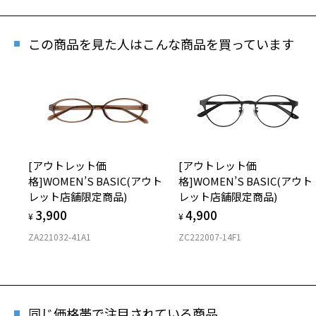
再
この商品を見た人はこんな商品を買っています
「再
[
[アウトレット価
[アウトレット価
商品
格]WOMEN’S BASIC(アウト
格]WOMEN’S BASIC(アウト
レット店舗限定商品)
レット店舗限定商品)
3,900
4,900
¥
¥
ZA221032-41A1
ZC222007-14F1
※商
※本
※ご
※「
店
同じ価格帯で注目されている商品
※人