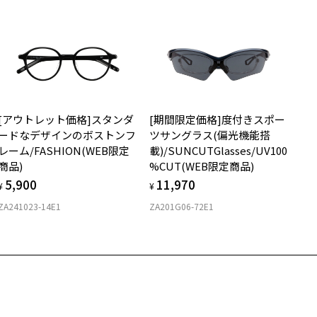
着脱式サングラス：デモレンズ、アタッチメント込みの重さ
イプ
ウエリントン
質
[アウトレット価格]スタンダ
[期間限定価格]度付きスポー
ロント素材：Ti-p/S.E.Plastic
ードなデザインのボストンフ
ツサングラス(偏光機能搭
レーム/FASHION(WEB限定
載)/SUNCUTGlasses/UV100
商品)
%CUT(WEB限定商品)
5,900
11,970
¥
¥
ZA241023-14E1
ZA201G06-72E1