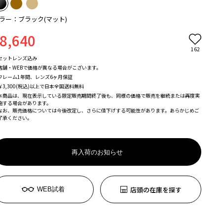
ラー：ブラック(マット)
8,640
162
セットレンズ込み
店舗・WEBで価格が異なる場合がこざいます。
フレーム1年間、レンズ6ヶ月保証
￥3,300(税込)以上で日本全国送料無料
本商品は、現在表示している限定販売期間終了後も、同様の価格で販売を継続または再度実
施する場合があります。
なお、販売価格については今後改定し、さらに値下げする可能性があります。あらかじめご
了承ください。
再入荷のお知らせ
店頭の在庫を探す
WEB試着