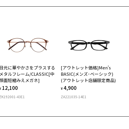
安心1 フレーム１年間品質保証
寄りのZoff実店舗にてレンズをお買い求めください。
サングラスやパッケージ品では「レンズ交換券」はお選びいただけま
商品不良により生じた破損等の不具合は、お渡し日または発送
ん。
日より１年間修理又は交換させて頂きます。
度無し」をお選びいただき実店舗へご相談ください。
※保証期間内に交換が行われた場合、保証期間は初期の期間から延長されま
せん。
安心2 視力測定無料
メガネの度数情報がわからない方へ＞
お持ちのZoffメガネサイズを確認するには？
視力の変化を早めに発見するために、定期的な視力測定をおす
ンラインストアでフレームのみ購入して、
すめいたします。
店舗で度付きにできます
目元に華やかさをプラスする
[アウトレット価格]Men's
購入時に「レンズ交換券」をお選びいただくと、実店舗で度数を測定
上がり寸法
640
安心3 かかり具合調整無料
メタルフレーム/CLASSIC[中
BASIC(メンズ･ベーシック)
うえ、
顔面短縮みえメガネ]
(アウトレット店舗限定商品)
付きレンズ（標準セットレンズ）へ無料交換いただけます。
 仕上がりの横幅：約136mm
フレームの歪みやかかり具合の調整・クリーニングは、全国の
12,100
4,900
しくはこちら
 仕上がりの縦幅：約43mm
¥
¥
Zoff店舗にていつでも対応いたします。
ZK192001-43E1
ZA221035-14E1
店舗で度数を測定いただけます
さ
近くのZoff実店舗にて度数を測定いただけます（無料）。
の際は記入用紙をダウンロードしてお使いください。
もっと見る
.6g
メガネ：デモレンズを外した重さ
ダウンロード
サングラス：レンズ込みの重さ