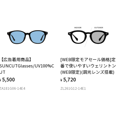
サングラスやパッケージ品では「レンズ交換券」はお選びいただけま
の他、映像やアパレルなど様々な形でクリエティブする新たなプロジ
商品不良により生じた破損等の不具合は、お渡し日または発送
ん。
日より１年間修理又は交換させて頂きます。
クト”Haim”を立ち上げる。
度無し」をお選びいただき実店舗へご相談ください。
※保証期間内に交換が行われた場合、保証期間は初期の期間から延長されま
せん。
柄や色味の出方に個体差があり、画像と異なる場合がございます。
安心2 視力測定無料
メガネの度数情報がわからない方へ＞
off｜HIKARI SHIBATA 特設ページをみる
お持ちのZoffメガネサイズを確認するには？
視力の変化を早めに発見するために、定期的な視力測定をおす
ンラインストアでフレームのみ購入して、
商品に関する注意事項＞
すめいたします。
店舗で度付きにできます
フロント部分は｢カラーレンズ｣になりますので、本体のレンズは｢透明
【広告着用商品】
[WEB限定モアセール価格]定
購入時に「レンズ交換券」をお選びいただくと、実店舗で度数を測定
上がり寸法
ンズ｣がおすすめです。
安心3 かかり具合調整無料
SUNCUTGlasses/UV100%C
番で使いやすいウェリントン
うえ、
フロント部分のレンズを交換することはできません。
UT
(WEB限定)(調光レンズ搭載)
付きレンズ（標準セットレンズ）へ無料交換いただけます。
 仕上がりの横幅：約134mm
フレームの歪みやかかり具合の調整・クリーニングは、全国の
5,500
5,720
しくはこちら
 仕上がりの縦幅：約37mm
¥
¥
使用上の注意事項＞
Zoff店舗にていつでも対応いたします。
自動車のフロントガラス等、 熱強化したガラスを通して使用するとガ
ZA181G06-14E4
ZL261G12-14E1
店舗で度数を測定いただけます
さ
スのひずみの干渉色が見えることがあります。
近くのZoff実店舗にて度数を測定いただけます（無料）。
液晶画面（パソコン・携帯電話・タブレット・カメラ等の液晶画面
の際は記入用紙をダウンロードしてお使いください。
もっと見る
.5g
、車載のカーナビゲーション・計器類の表示）を見ると、液晶画面が
く見えたり、レンズの干渉色が見えることがあります。
メガネ：デモレンズを外した重さ
ダウンロード
サングラス：レンズ込みの重さ
本製品を使用中に違和感を感じた場合は使用を中止してください。
着脱式サングラス：デモレンズ、アタッチメント込みの重さ
強い衝撃やひねり等はフロント部分が外れる原因となりますのでご注