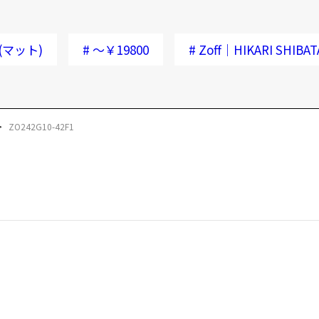
(マット)
#
～￥19800
#
Zoff｜HIKARI SHIBAT
ZO242G10-42F1