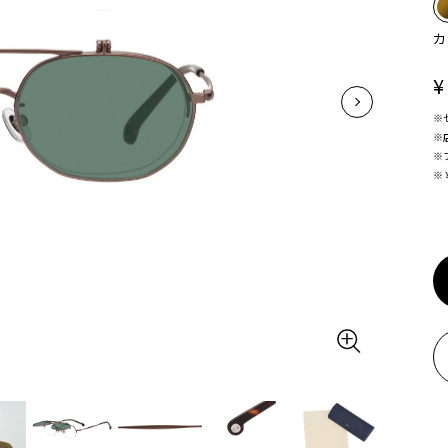
カ
¥
※
※
※
※