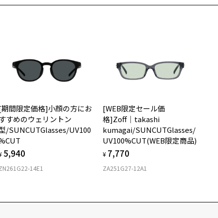
ください。
イプ
あまり長い時間ご使用されないようご注意ください。
ウエリントン
名：ファッション用グラス
ンズの材質：プラスチック
質
ンズカラー：グレーグリーン(Z-GYGN85F)/グリーン系
ンズ枠の材質：ニッケル合金(塗装)
ロント素材：メタル
ンプルの材質：ニッケル合金(塗装)
視光線透過率：18%
外線透過率：0.1%以下 (紫外線カット率：99.9%以上)
[期間限定価格]小顔の方にお
[WEB限定セール価
すすめのウェリントン
格]Zoff│takashi
式会社インターメスティック
型/SUNCUTGlasses/UV100
kumagai/SUNCUTGlasses/
フ・カスタマーサポート
%CUT
UV100%CUT(WEB限定商品)
L：0120-013-883
5,940
7,770
¥
¥
用上の注意：高温のところに置いたり、傷をつけるような金属と一緒
ZN261G22-14E1
ZA251G27-12A1
しまわないようご注意下さい。