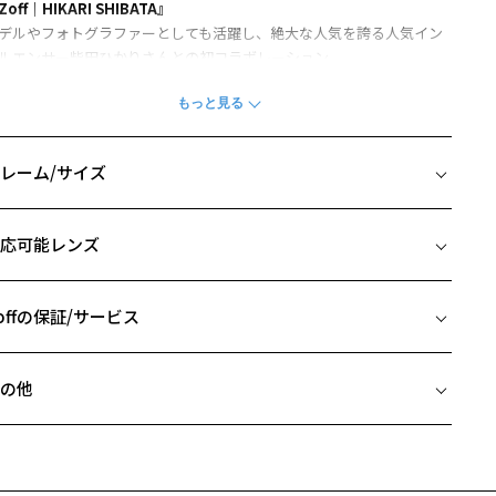
Zoff｜HIKARI SHIBATA』
デルやフォトグラファーとしても活躍し、絶大な人気を誇る人気イン
ルエンサー柴田ひかりさんとの初コラボレーション。
だわりが詰まった個性を引き出すデザインは、メガネ上級者におすす
。秋コーデのアクセントに最適なラインアップ。
デザイン】OVAL FLIP UP
レーム/サイズ
面にサングラスが入った複式フレーム。
内やトンネルでは前面レンズを跳ね上げれば、かけはずしがいらない
イズ
ガネとサングラス両方が楽しめる一本。
応可能レンズ
ガネ本体に度入りレンズを入れることも可能です。
□19-145
 片方のレンズ横幅：50mm
付属品】オリジナルメガネケースとメガネ拭き付き
 ブリッジ(鼻部分)の横幅：19mm
offの保証/サービス
ンプルながらも高級感あるネイビーを基調としたケースと、イニシャ
 テンプル(つる)の長さ：145mm
ロゴが入ったメガネ拭き付き。
フレームとレンズの合計料金を知りたい方へ
の他
柴田ひかり(Hikari Shibata)】
Zoffならではの安心サポート
価格シミュレーターはこちら
自のファッションセンスとライフスタイルをInstagramやYouTubeをは
近両用はZoffオンラインストアでは販売しておりません。
めとするSNSで発信し、絶大な人気を誇る。
希望のお客さまは、「レンズ交換券」をお選びのうえ、
た、モデル活動に加えてフォトグラファーとしての一面も併せ持ち、
安心1 フレーム１年間品質保証
寄りのZoff実店舗にてレンズをお買い求めください。
内外含め写真展を開催。