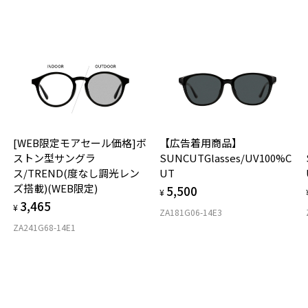
※
そ
お気に入り
せ
ェ
「
商品詳細ページへ
※
お気に入りに追加済です。
お気に入りリストは
こちら
＜
Z
オ
＜
実
※
[WEB限定モアセール価格]ボ
【広告着用商品】
ご
仕
レ
ストン型サングラ
SUNCUTGlasses/UV100%C
の
※
ス/TREND(度なし調光レン
UT
度
D
ズ搭載)(WEB限定)
5,500
詳
E
¥
＜
3,465
¥
※
ZA181G06-14E3
実
重
ラ
ZA241G68-14E1
お
※
そ
29
や
暗
※
※
※
※
※