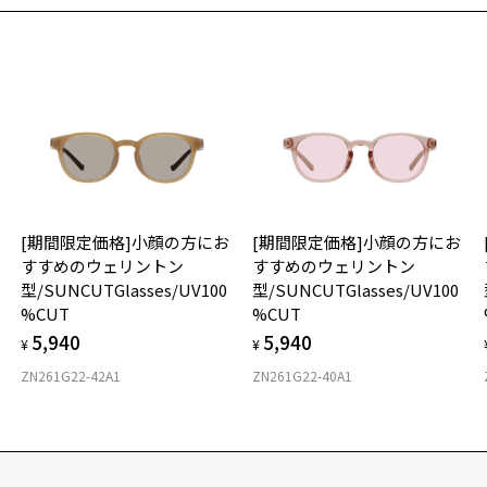
意
タ
※
品
レ
材
レ
レ
フ
テ
可
紫
[期間限定価格]小顔の方にお
[期間限定価格]小顔の方にお
すすめのウェリントン
すすめのウェリントン
株
型/SUNCUTGlasses/UV100
型/SUNCUTGlasses/UV100
ゾ
%CUT
%CUT
TE
5,940
5,940
¥
¥
使
ZN261G22-42A1
ZN261G22-40A1
に