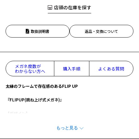
店頭の在庫を探す
取扱説明書
返品・交換について
メガネ度数が
購入手順
よくある質問
わからない方へ
太縁のフレームで存在感のあるFLIP UP
『FLIPUP(跳ね上げ式メガネ)』
【デザイン】
かけはずしなしで焦点の切り替えができる快適な構造。
普段はフロントを下げてメガネとして日常使い。
手元に目を落とすときはフロントを押し上げて裸眼で。(※1)