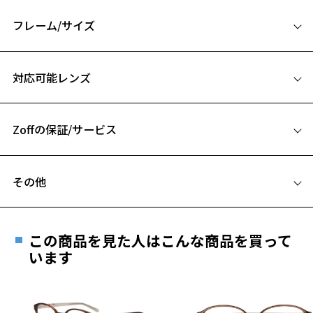
従来の跳ね上げメガネのデザインを一新し、機能部分が目立ちずらく
なっています。
フレーム/サイズ
【スタイリングポイント】
サイズ
太縁のウェリントンフレームで、かけるだけでコーデのポイントに。
対応可能レンズ
アメカジストリートにおすすめ。
52□22-145
A 片方のレンズ横幅：52mm
※1 近視用メガネとしての利用を想定しています。
※柄や色味の出方に個体差があり、画像と異なる場合がございます。
Zoffの保証/サービス
B ブリッジ(鼻部分)の横幅：22mm
※度数によっては作製できない場合がございます。
C テンプル(つる)の長さ：145mm
フレームとレンズの合計料金を知りたい方へ
お気に入り
FLIP UP ページをみる
その他
Zoffならではの安心サポート
価格シミュレーターはこちら
遠近両用はZoffオンラインストアでは販売しておりません。
お気に入りに追加済です。
お気に入りリストは
こちら
ご希望のお客さまは、「レンズ交換券」をお選びのうえ、
この商品を見た人はこんな商品を買って
安心1 フレーム１年間品質保証
最寄りのZoff実店舗にてレンズをお買い求めください。
います
※サングラスやパッケージ品では「レンズ交換券」はお選び
商品不良により生じた破損等の不具合は、お渡し
いただけません。「度無し」をお選びいただき実店舗へご相
日または発送日より１年間修理又は交換させて頂
談ください。
きます。