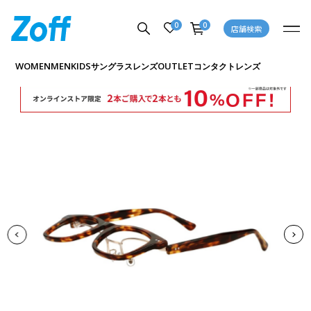
0
0
店舗検索
商品詳細ページへ
WOMEN
MEN
KIDS
OUTLET
サングラス
レンズ
コンタクトレンズ