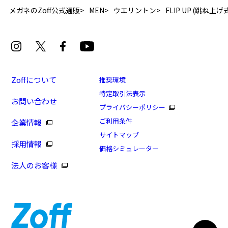
メガネのZoff公式通販
MEN
ウエリントン
FLIP UP (跳ね
Zoffについて
推奨環境
特定取引法表示
お問い合わせ
[再値下げセール価格]存在感のある太縁フレー
プライバシーポリシー
ム/FLIP UP(跳ね上げ式メガネ)
ご利用条件
企業情報
商品番号：ZO241011-49A1/フレームカラー：ブラウン
サイトマップ
採用情報
(デミ柄)/単価：￥9,310
価格シミュレーター
法人のお客様
ログインして申し込む
※商品が再入荷された際にメールでお知らせします。
※本サービスは商品の購入をお約束するものではありません。