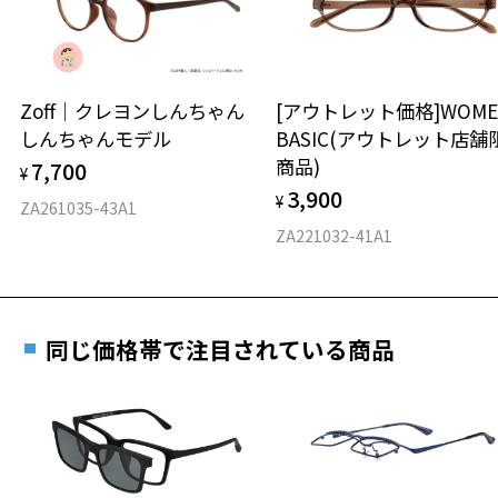
※保証期間内に交換が行われた場合、保証期間は初期の期間から
延長されません。
お持ちのZoffメガネサイズを確認するには？
＜メガネの度数情報がわからない方へ＞
安心2 視力測定無料
Zoff｜クレヨンしんちゃん
[アウトレット価格]WOME
オンラインストアでフレームのみ購入して、
しんちゃんモデル
BASIC(アウトレット店舗
実店舗で度付きにできます
仕上がり寸法
視力の変化を早めに発見するために、定期的な視
商品)
7,700
ご購入時に「レンズ交換券」をお選びいただくと、実店舗で
¥
力測定をおすすめいたします。
3,900
度数を測定のうえ、度付きレンズ（標準セットレンズ）へ無
¥
D 仕上がりの横幅：約150mm
ZA261035-43A1
料交換いただけます。
E 仕上がりの縦幅：約46mm
安心3 かかり具合調整無料
ZA221032-41A1
詳しくはこちら
重さ
フレームの歪みやかかり具合の調整・クリーニン
実店舗で度数を測定いただけます
グは、全国のZoff店舗にていつでも対応いたしま
お近くのZoff実店舗にて度数を測定いただけます（無料）。
す。
32g
同じ価格帯で注目されている商品
その際は記入用紙をダウンロードしてお使いください。
※メガネ：デモレンズを外した重さ
※サングラス：レンズ込みの重さ
※着脱式サングラス：デモレンズ、アタッチメント込みの重さ
ダウンロード
もっと見る
タイプ