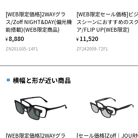
ウエリントン
[WEB限定価格]2WAYグラ
[WEB限定セール価格]ビ
ス/Zoff NIGHT&DAY(偏光機
スシーンにおすすめのス
材質
能搭載)(WEB限定商品)
ア/FLIP UP(WEB限定)
フロント素材：アセテート
8,880
11,520
¥
¥
ZN201G05-14F1
ZF242009-72F1
横幅と形が近い商品
[WEB限定価格]2WAYグラ
[セール価格]Zoff｜JOUR