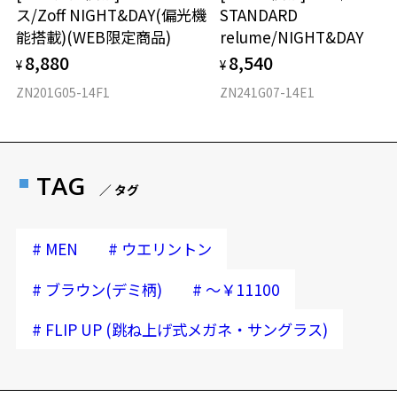
ス/Zoff NIGHT&DAY(偏光機
STANDARD
能搭載)(WEB限定商品)
relume/NIGHT&DAY
8,880
8,540
¥
¥
ZN201G05-14F1
ZN241G07-14E1
TAG
／ タグ
#
#
MEN
ウエリントン
#
#
ブラウン(デミ柄)
～￥11100
#
FLIP UP (跳ね上げ式メガネ・サングラス)
再入荷お知らせメールのお申し込み
「再入荷お知らせメール」はZoffオンラインストア会員さまのみ対象となります。