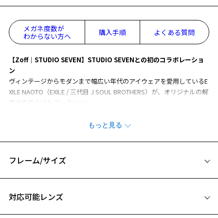
メガネ度数が
購入手順
よくある質問
わからない方へ
【Zoff｜STUDIO SEVEN】STUDIO SEVENとの初のコラボレーショ
ン
ヴィンテージからモダンまで幅広い年代のアイウェアを愛用しているE
XILE NAOTO（EXILE / 三代目 J SOUL BROTHERS）が、オリジナルの解
釈で作り上げたコレクション。
「ファッションアイテムとしてアイウェアを気軽に楽しんでほしい」
という気持ちが込められています。
【デザイン】
スタイリッシュな細身のメガネに、プラスチックとメタルのコンビネ
フレーム/サイズ
ーションなど製作技術が向上した時代を表現。
細身のフォルムで、スタリッシュな着こなしとの相性は抜群！
お気に入り
サイズ
ヨロイ（リムとテンプルをつなぐ部分）上部にさり気ない「7」の文字
対応可能レンズ
が。
50□19-145
テンプル（つる）の先にはプレート状のブランドロゴを施しました。
お気に入りに追加済です。