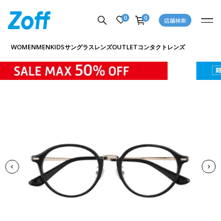
0
0
店舗検索
商品詳細ページへ
WOMEN
MEN
KIDS
OUTLET
サングラス
レンズ
コンタクトレンズ