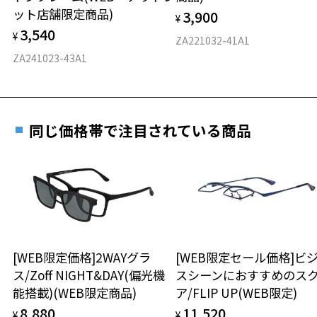
力測定をおすすめいたします。
ット店舗限定商品)
力、互いがリンクし、時には相反する二面性を持ち合わせたクリエイ
3,900
度数を測定のうえ、度付きレンズ（標準セットレンズ）へ無
¥
D 仕上がりの横幅：約136mm
ションを発信する。
3,540
料交換いただけます。
¥
E 仕上がりの縦幅：約47mm
安心3 かかり具合調整無料
ZA221032-41A1
詳しくはこちら
ZA241023-43A1
※柄や色味の出方に個体差があり、画像と異なる場合がございます。
重さ
フレームの歪みやかかり具合の調整・クリーニン
※この商品はお誕生日クーポン、一部クーポンをご利用できません。
実店舗で度数を測定いただけます
グは、全国のZoff店舗にていつでも対応いたしま
※オリジナルケースとメガネ拭きがセットになります。
お近くのZoff実店舗にて度数を測定いただけます（無料）。
す。
14.6g
その際は記入用紙をダウンロードしてお使いください。
STUDIO SEVEN特設ページをみる
同じ価格帯で注目されている商品
※メガネ：デモレンズを外した重さ
※サングラス：レンズ込みの重さ
※着脱式サングラス：デモレンズ、アタッチメント込みの重さ
ダウンロード
もっと見る
タイプ
ボストン
[WEB限定価格]2WAYグラ
[WEB限定セール価格]ビ
材質
ス/Zoff NIGHT&DAY(偏光機
スシーンにおすすめのス
能搭載)(WEB限定商品)
ア/FLIP UP(WEB限定)
フロント素材：アセテート
8,880
11,520
¥
¥