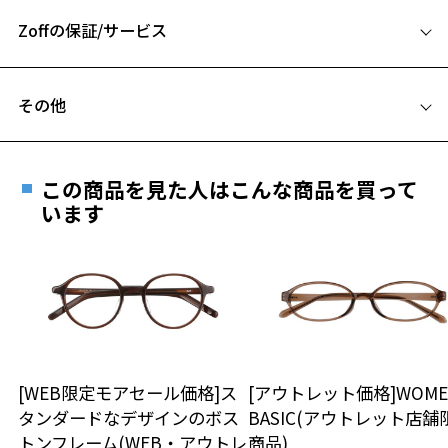
A 片方のレンズ横幅：50mm
お気に入りリストは
こちら
【カラー】
Zoffの保証/サービス
B ブリッジ(鼻部分)の横幅：19mm
ZO231025-12A1：ナチュラルで馴染みやすいグレー。（クリア）
C テンプル(つる)の長さ：145mm
ZO231025-14E1：マルチに使える定番のブラック。
フレームとレンズの合計料金を知りたい方へ
ZO231025-64A1：柔らかい印象のオリーブ。（クリア）
その他
Zoffならではの安心サポート
価格シミュレーターはこちら
【付属品】
遠近両用はZoffオンラインストアでは販売しておりません。
オリジナルケースと巾着型メガネ拭きのセット
ご希望のお客さまは、「レンズ交換券」をお選びのうえ、
全てのフレームにブランドのアイコンである「コーションロゴ」を前
この商品を見た人はこんな商品を買って
安心1 フレーム１年間品質保証
面にデザインしたオリジナルケースと巾着型メガネ拭きのセット付
最寄りのZoff実店舗にてレンズをお買い求めください。
います
き。
※サングラスやパッケージ品では「レンズ交換券」はお選び
商品不良により生じた破損等の不具合は、お渡し
いただけません。「度無し」をお選びいただき実店舗へご相
日または発送日より１年間修理又は交換させて頂
【STUDIO SEVEN】
談ください。
きます。
EXILE NAOTO（EXILE / 三代目 J SOUL BROTHERS）が クリエティブ・
※保証期間内に交換が行われた場合、保証期間は初期の期間から
ディレクターを務めるファッションブランド。
延長されません。
自身のバックボーンであるミュージックやダンスカルチャーの世界
お持ちのZoffメガネサイズを確認するには？
＜メガネの度数情報がわからない方へ＞
を、独自のクリエイティブな視点で解釈し、プロダクトに落とし込ん
でいる。
安心2 視力測定無料
[WEB限定モアセール価格]ス
[アウトレット価格]WOME
オンラインストアでフレームのみ購入して、
デザインからグラフィック、プリント技法や素材に対して、普遍性/ユ
タンダードなデザインのボス
BASIC(アウトレット店舗
実店舗で度付きにできます
ーモア性/先進性を持たせ、表現の可能性を追求。
仕上がり寸法
視力の変化を早めに発見するために、定期的な視
トンフレーム(WEB・アウトレ
商品)
アーティストNAOTOとしての表現力、デザイナーNAOTOとしての表現
ご購入時に「レンズ交換券」をお選びいただくと、実店舗で