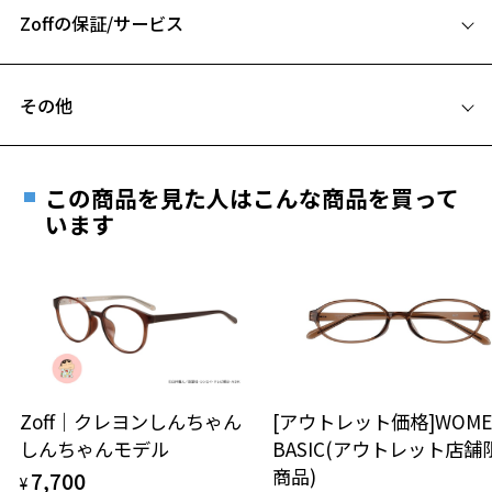
※柄や色味の出方に個体差があり、画像と異なる場合がございます。
Zoffの保証/サービス
B ブリッジ(鼻部分)の横幅：19mm
お気に入りに追加済です。
C テンプル(つる)の長さ：145mm
お気に入りリストは
こちら
CLASSIC(クラシック) 特集ページをみる
フレームとレンズの合計料金を知りたい方へ
その他
Zoffならではの安心サポート
価格シミュレーターはこちら
遠近両用はZoffオンラインストアでは販売しておりません。
ご希望のお客さまは、「レンズ交換券」をお選びのうえ、
この商品を見た人はこんな商品を買って
安心1 フレーム１年間品質保証
最寄りのZoff実店舗にてレンズをお買い求めください。
います
※サングラスやパッケージ品では「レンズ交換券」はお選び
商品不良により生じた破損等の不具合は、お渡し
いただけません。「度無し」をお選びいただき実店舗へご相
日または発送日より１年間修理又は交換させて頂
談ください。
きます。
※保証期間内に交換が行われた場合、保証期間は初期の期間から
延長されません。
お持ちのZoffメガネサイズを確認するには？
＜メガネの度数情報がわからない方へ＞
安心2 視力測定無料
Zoff｜クレヨンしんちゃん
[アウトレット価格]WOME
オンラインストアでフレームのみ購入して、
しんちゃんモデル
BASIC(アウトレット店舗
実店舗で度付きにできます
仕上がり寸法
視力の変化を早めに発見するために、定期的な視
商品)
7,700
ご購入時に「レンズ交換券」をお選びいただくと、実店舗で
¥
力測定をおすすめいたします。