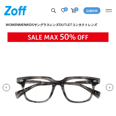
0
0
店舗検索
商品詳細ページへ
WOMEN
MEN
KIDS
OUTLET
サングラス
レンズ
コンタクトレンズ