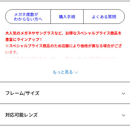
メガネ度数が
購入手順
よくある質問
わからない方へ
大人気のメガネやサングラスなど、お得なスペシャルプライス商品を
豊富にラインアップ！
※スペシャルプライス商品のため店舗により価格が異なる場合がござ
います。
※この商品はお誕生日クーポン、一部クーポンをご利用できません。
目元に色気を添える、大人の男性のためのコレクション「BLACK STYL
E」第2弾。
クラシックベースでありながらもスタイリッシュなフォルムで、男ら
しさを意識したコレクションです。
フレーム/サイズ
大ぶりのウェリントンシェイプは、重厚感があり、かけるだけで目元
サイズ
に男らしい印象を演出できます。
対応可能レンズ
さらに、テンプルの途中にある本コレクションを象徴する2本線のメタ
お気に入り
49□19-145
ルパーツの切り替えが、重厚で上品な表情をプラスします。
A 片方のレンズ横幅：49mm