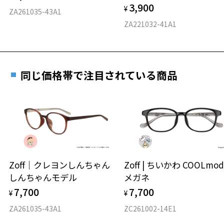
3,900
度数を測定のうえ、度付きレンズ（標準セットレンズ）へ無
¥
D 仕上がりの横幅：約141mm
ZA261035-43A1
料交換いただけます。
E 仕上がりの縦幅：約46mm
安心3 かかり具合調整無料
ZA221032-41A1
詳しくはこちら
重さ
フレームの歪みやかかり具合の調整・クリーニン
実店舗で度数を測定いただけます
グは、全国のZoff店舗にていつでも対応いたしま
お近くのZoff実店舗にて度数を測定いただけます（無料）。
す。
21g
同じ価格帯で注目されている商品
その際は記入用紙をダウンロードしてお使いください。
※メガネ：デモレンズを外した重さ
※サングラス：レンズ込みの重さ
※着脱式サングラス：デモレンズ、アタッチメント込みの重さ
ダウンロード
もっと見る
タイプ
ウエリントン
Zoff｜クレヨンしんちゃん
Zoff | ちいかわ COOLmod
しんちゃんモデル
メガネ
材質
7,700
7,700
¥
¥
フロント素材：アセテート
ZA261035-43A1
ZC261002-14E1