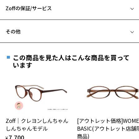
A 片方のレンズ横幅：49mm
【スタイリングポイント】
Zoffの保証/サービス
B ブリッジ(鼻部分)の横幅：21mm
シンプルなスタイリングにもしっかり映えてくれます。
C テンプル(つる)の長さ：145mm
鮮やかなカラーのジャケットや、柄物のシャツなど、個性的なスタイ
フレームとレンズの合計料金を知りたい方へ
リングにもしっくり馴染み、存在感あるスタイリングに。
その他
Zoffならではの安心サポート
価格シミュレーターはこちら
【付属品】
遠近両用はZoffオンラインストアでは販売しておりません。
お気に入り
バロック様式の象徴である唐草模様を基調にしたハードケース、オリ
ご希望のお客さまは、「レンズ交換券」をお選びのうえ、
ジナルメガネ拭き付き。
この商品を見た人はこんな商品を買って
安心1 フレーム１年間品質保証
最寄りのZoff実店舗にてレンズをお買い求めください。
います
お気に入りに追加済です。
【VOLQUE】
※サングラスやパッケージ品では「レンズ交換券」はお選び
商品不良により生じた破損等の不具合は、お渡し
お気に入りリストは
こちら
ボリューム感のある8㎜厚のフレーム（Volume)に、
いただけません。「度無し」をお選びいただき実店舗へご相
日または発送日より１年間修理又は交換させて頂
バロック様式の華麗な装飾（Baroque）を掛け合わせた、Volqueコレ
談ください。
きます。
クションが誕生。
※保証期間内に交換が行われた場合、保証期間は初期の期間から
延長されません。
※柄や色味の出方に個体差があり、画像と異なる場合がございます。
お持ちのZoffメガネサイズを確認するには？
＜メガネの度数情報がわからない方へ＞
※オリジナルケースとメガネ拭きがセットになります。
安心2 視力測定無料
Zoff｜クレヨンしんちゃん
[アウトレット価格]WOME
オンラインストアでフレームのみ購入して、
VOLQUE特設ページをみる
しんちゃんモデル
BASIC(アウトレット店舗
実店舗で度付きにできます
仕上がり寸法
視力の変化を早めに発見するために、定期的な視
商品)
7,700
ご購入時に「レンズ交換券」をお選びいただくと、実店舗で
¥
力測定をおすすめいたします。