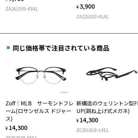
3,900
度数を測定のうえ、度付きレンズ（標準セットレンズ）へ無
¥
D 仕上がりの横幅：約147mm
ZA261035-43A1
料交換いただけます。
E 仕上がりの縦幅：約44mm
安心3 かかり具合調整無料
ZA221032-41A1
詳しくはこちら
重さ
フレームの歪みやかかり具合の調整・クリーニン
実店舗で度数を測定いただけます
グは、全国のZoff店舗にていつでも対応いたしま
お近くのZoff実店舗にて度数を測定いただけます（無料）。
す。
44.6g
同じ価格帯で注目されている商品
その際は記入用紙をダウンロードしてお使いください。
※メガネ：デモレンズを外した重さ
※サングラス：レンズ込みの重さ
※着脱式サングラス：デモレンズ、アタッチメント込みの重さ
ダウンロード
もっと見る
タイプ
ウエリントン
Zoff｜MLB サーモントフレ
新構造のウェリントン型FL
ーム(ロサンゼルス ドジャー
UP(跳ね上げ式メガネ)
材質
ス)
14,300
¥
フロント素材：アセテート
14,300
¥
ZC251018-14E1
ZY262038-56E1