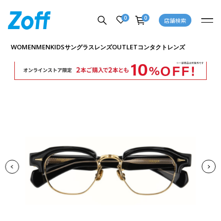
0
0
店舗検索
商品詳細ページへ
WOMEN
MEN
KIDS
OUTLET
サングラス
レンズ
コンタクトレンズ