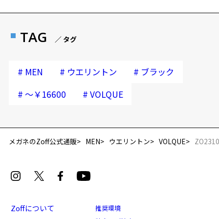
TAG
／ タグ
#
#
#
MEN
ウエリントン
ブラック
#
#
～￥16600
VOLQUE
再入荷お知らせメールのお申し込み
「再入荷お知らせメール」はZoffオンラインストア会員さまのみ対象となります。
メガネのZoff公式通販
MEN
ウエリントン
VOLQUE
ZO2310
Zoffについて
推奨環境