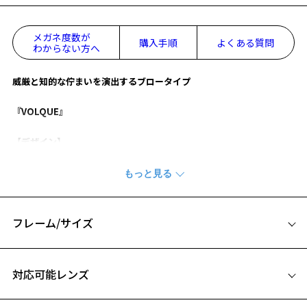
メガネ度数が
購入手順
よくある質問
わからない方へ
威厳と知的な佇まいを演出するブロータイプ
『VOLQUE』
【デザイン】
ブリッジやリムの細かな彫金にこだわりました。肉厚なブロウにはカ
ッティングを施し豪華な仕様に。
植物のような曲線を描くブリッジが、凛とした気品をさりげなく醸し
ます。
共通ポイントとしてVOLQUEの”V”を飾りピンとして施し、丁番プレー
フレーム/サイズ
トはバロック様式をイメージした柄をあしらいました。
サイズ
【カラー】
対応可能レンズ
ZO231016-14E1：マルチに使える定番のブラック。
49□21-145
ZO231016-49E1：こなれ感のあるべっ甲ブラウン。