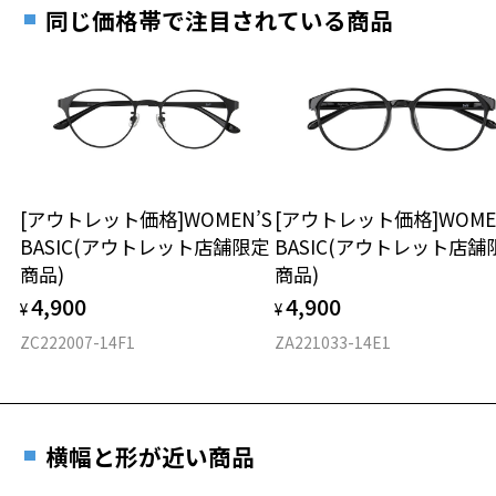
お近くのZoff実店舗にて度数を測定いただけます（無料）。
す。
18.2g
同じ価格帯で注目されている商品
その際は記入用紙をダウンロードしてお使いください。
※メガネ：デモレンズを外した重さ
※サングラス：レンズ込みの重さ
※着脱式サングラス：デモレンズ、アタッチメント込みの重さ
ダウンロード
もっと見る
タイプ
スクエア
[アウトレット価格]WOMEN’S
[アウトレット価格]WOME
BASIC(アウトレット店舗限定
BASIC(アウトレット店舗
材質
商品)
商品)
フロント素材：Swiss Plastic
4,900
4,900
¥
¥
ZC222007-14F1
ZA221033-14E1
横幅と形が近い商品