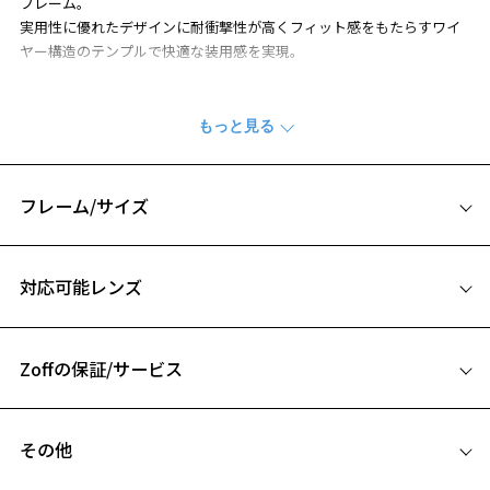
フレーム。
実用性に優れたデザインに耐衝撃性が高くフィット感をもたらすワイ
ヤー構造のテンプルで快適な装用感を実現。
※柄や色味の出方に個体差があり、画像と異なる場合がございます。
BUSINESS 特集ページをみる
※アウトレット商品は、販売から一定期間経過した商品などです。キ
フレーム/サイズ
ズ、汚れなどがあるB級品ではございません。
サイズ
対応可能レンズ
56□17-145
お気に入り
A 片方のレンズ横幅：56mm
Zoffの保証/サービス
B ブリッジ(鼻部分)の横幅：17mm
C テンプル(つる)の長さ：145mm
お気に入りに追加済です。
フレームとレンズの合計料金を知りたい方へ
お気に入りリストは
こちら
その他
Zoffならではの安心サポート
価格シミュレーターはこちら