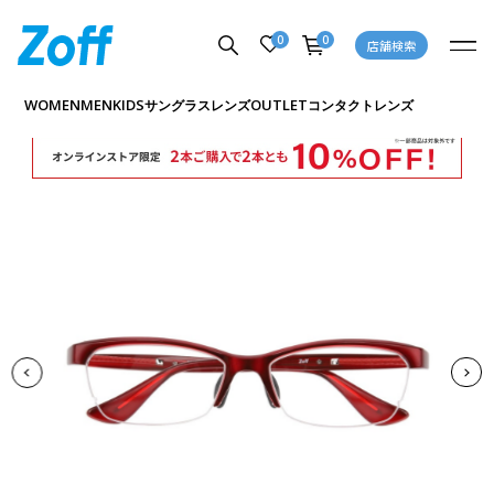
0
0
店舗検索
商品詳細ページへ
WOMEN
MEN
KIDS
OUTLET
サングラス
レンズ
コンタクトレンズ