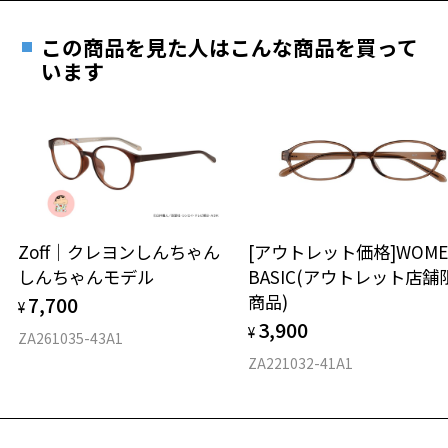
遠近両用はZoffオンラインストアでは販売しておりません。
ご希望のお客さまは、「レンズ交換券」をお選びのうえ、
この商品を見た人はこんな商品を買って
安心1 フレーム１年間品質保証
最寄りのZoff実店舗にてレンズをお買い求めください。
います
※サングラスやパッケージ品では「レンズ交換券」はお選び
商品不良により生じた破損等の不具合は、お渡し
いただけません。「度無し」をお選びいただき実店舗へご相
日または発送日より１年間修理又は交換させて頂
談ください。
きます。
※保証期間内に交換が行われた場合、保証期間は初期の期間から
延長されません。
お持ちのZoffメガネサイズを確認するには？
＜メガネの度数情報がわからない方へ＞
安心2 視力測定無料
Zoff｜クレヨンしんちゃん
[アウトレット価格]WOME
オンラインストアでフレームのみ購入して、
しんちゃんモデル
BASIC(アウトレット店舗
実店舗で度付きにできます
仕上がり寸法
視力の変化を早めに発見するために、定期的な視
商品)
7,700
ご購入時に「レンズ交換券」をお選びいただくと、実店舗で
¥
力測定をおすすめいたします。
3,900
度数を測定のうえ、度付きレンズ（標準セットレンズ）へ無
¥
D 仕上がりの横幅：約144mm
ZA261035-43A1
料交換いただけます。
E 仕上がりの縦幅：約35mm
安心3 かかり具合調整無料
ZA221032-41A1
詳しくはこちら
重さ
フレームの歪みやかかり具合の調整・クリーニン
実店舗で度数を測定いただけます
グは、全国のZoff店舗にていつでも対応いたしま