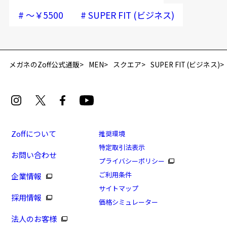
#
#
～￥5500
SUPER FIT (ビジネス)
再入荷お知らせメールのお申し込み
「再入荷お知らせメール」はZoffオンラインストア会員さまのみ対象となります。
メガネのZoff公式通販
MEN
スクエア
SUPER FIT (ビジネス)
Zoffについて
推奨環境
特定取引法表示
お問い合わせ
[アウトレット価格]Wired Flexible(ビジネス)(アウト
プライバシーポリシー
レット店舗限定商品)
ご利用条件
企業情報
商品番号：ZO231011-23E1/フレームカラー：レッド/単
サイトマップ
採用情報
価：￥5,320
価格シミュレーター
法人のお客様