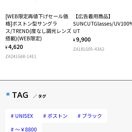
[WEB限定再値下げセール価
【広告着用商品】
格]ボストン型サングラ
SUNCUTGlasses/UV100
ス/TREND(度なし調光レンズ
UT
搭載)(WEB限定)
9,900
¥
4,620
¥
ZA181G05-43A2
ZA241G68-14E1
TAG
／ タグ
#
#
#
UNISEX
ボストン
ブラック
#
～￥8800