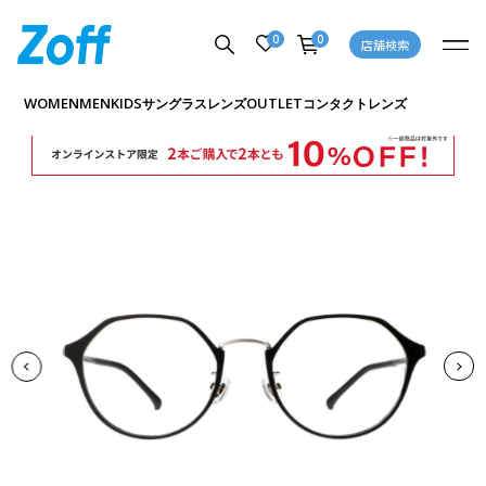
0
0
店舗検索
商品詳細ページへ
WOMEN
MEN
KIDS
OUTLET
サングラス
レンズ
コンタクトレンズ