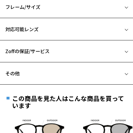
※お届け予定日の目安はカート内(STEP2)でご確認ください。
フレーム/サイズ
ダテメガネ感覚でかけられるクリアレンズの紫外線100%カットサング
サイズ
ラスです！
対応可能レンズ
52□20-143
美肌ケアと小顔効果が同時に叶う、UVクリアサングラス
A 片方のレンズ横幅：52mm
ボストンタイプのフレームは知的でクリエイティブな印象に。
Zoffの保証/サービス
B ブリッジ(鼻部分)の横幅：20mm
UVクリアレンズ搭載なので、紫外線ケアもしながらコーディネートを
C テンプル(つる)の長さ：143mm
楽しめます。
フレームとレンズの合計料金を知りたい方へ
シャツやジャケットとの相性も抜群な高級感を感じさせるデザイン。
その他
いつものコーデにきちんと感を出したい、印象付けたい時などワンポ
Zoffならではの安心サポート
価格シミュレーターはこちら
イントにプラスしてみては。
遠近両用はZoffオンラインストアでは販売しておりません。
「Zoff UV CLEAR SUNGLASSES」は紫外線のみならず、420nm(ナノメ
お気に入り
ご希望のお客さまは、「レンズ交換券」をお選びのうえ、
ートル)までの有害光もカットするUV420の高機能レンズを搭載。
この商品を見た人はこんな商品を買って
安心1 フレーム１年間品質保証
レンズ裏面のUV反射を約95%防止するコートも搭載。
最寄りのZoff実店舗にてレンズをお買い求めください。
います
360度365日、紫外線からあなたの目をガードします。
※サングラスやパッケージ品では「レンズ交換券」はお選び
お気に入りに追加済です。
商品不良により生じた破損等の不具合は、お渡し
いただけません。「度無し」をお選びいただき実店舗へご相
お気に入りリストは
こちら
日または発送日より１年間修理又は交換させて頂
※柄や色味の出方に個体差があり、画像と異なる場合がございます。
談ください。
きます。