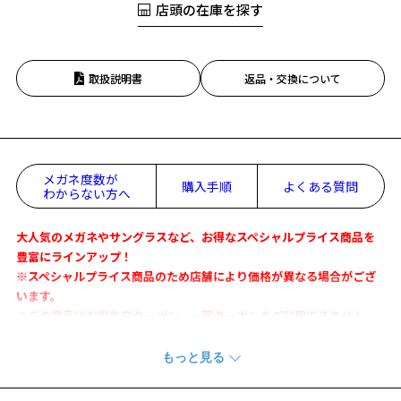
店頭の在庫を探す
取扱説明書
返品・交換について
メガネ度数が
購入手順
よくある質問
わからない方へ
大人気のメガネやサングラスなど、お得なスペシャルプライス商品を
豊富にラインアップ！
※スペシャルプライス商品のため店舗により価格が異なる場合がござ
います。
※この商品はお誕生日クーポン、一部クーポンをご利用できません。
サングラス(度無し)の場合、最短3～4営業日以内の発送です。
※繁忙期や予期せぬ事態により、上記の日数よりもお日にちをいただ
く場合がございます。