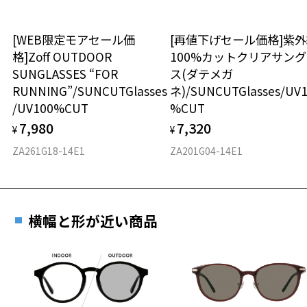
ボストン
※度付きにした場合、元々のレンズ機能は付きません。
※度付きサングラスをお求めの際は、レンズ選択画面で度数入力後、
[WEB限定モアセール価
[再値下げセール価格]紫
材質
レンズの種類、機能を再度お選びください。
格]Zoff OUTDOOR
100%カットクリアサン
SUNGLASSES “FOR
ス(ダテメガ
フロント素材：メタル
＜実店舗でサングラスまたはパッケージ商品等のレンズ交換について
RUNNING”/SUNCUTGlasses
ネ)/SUNCUTGlasses/UV
＞
2024年3月1日から、店頭に商品をお持ち込みいただいて、レンズ交換
/UV100%CUT
%CUT
をされる場合は、レンズ代金の他に3,300円(税込)の加工賃を追加で頂
7,980
7,320
¥
¥
戴する場合がございます。
店頭でレンズ交換をされるお客様は、商品発送から6か月以内に、ご購
ZA261G18-14E1
ZA201G04-14E1
入した商品本体と発送日がわかる【商品発送メール】を店頭スタッフ
にご提示いだければ、初回に限り加工賃はかかりませんので、必ずス
タッフにご提示ください。
商品発送から6か月を過ぎた場合、又はお客様からの【商品発送メー
横幅と形が近い商品
ル】のご提示が無かった場合、レンズ代金の他に加工賃として3,300
円(税込)を頂戴いたしますので、予めご了承ください。