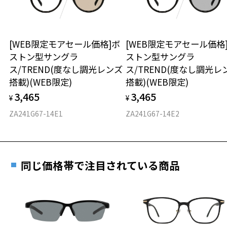
※保証期間内に交換が行われた場合、保証期間は初期の期間から
Zoff UV CLEAR SUNGLASSES (UV100%カット) 特設ページをみる
延長されません。
お持ちのZoffメガネサイズを確認するには？
＜メガネの度数情報がわからない方へ＞
【使用上の注意】
■高温(60℃以上)環境や急激な温度差は変形、表面層のひび割れの原
安心2 視力測定無料
[WEB限定モアセール価格]ボ
[WEB限定モアセール価格
オンラインストアでフレームのみ購入して、
因となります。炎天下の車内や砂浜等に放置しない様ご注意くださ
ストン型サングラ
ストン型サングラ
実店舗で度付きにできます
い。
仕上がり寸法
視力の変化を早めに発見するために、定期的な視
ス/TREND(度なし調光レンズ
ス/TREND(度なし調光レ
■傷をつけるような金属と一緒にしまわないようご注意ください。
ご購入時に「レンズ交換券」をお選びいただくと、実店舗で
力測定をおすすめいたします。
搭載)(WEB限定)
搭載)(WEB限定)
度数を測定のうえ、度付きレンズ（標準セットレンズ）へ無
D 仕上がりの横幅：約137mm
品名：サングラス
3,465
3,465
料交換いただけます。
¥
¥
E 仕上がりの縦幅：約47mm
安心3 かかり具合調整無料
レンズの材質：プラスチック(コーティング)
詳しくはこちら
ZA241G67-14E1
ZA241G67-14E2
レンズ枠の材質：ニッケル合金(塗装)
重さ
フレームの歪みやかかり具合の調整・クリーニン
テンプルの材質：ニッケル合金(塗装)
実店舗で度数を測定いただけます
グは、全国のZoff店舗にていつでも対応いたしま
可視光線透過率：95%
お近くのZoff実店舗にて度数を測定いただけます（無料）。
す。
22.5g
紫外線透過率：0.1%以下
その際は記入用紙をダウンロードしてお使いください。
同じ価格帯で注目されている商品
※メガネ：デモレンズを外した重さ
株式会社インターメスティック
※サングラス：レンズ込みの重さ
ゾフ・カスタマーサポート
※着脱式サングラス：デモレンズ、アタッチメント込みの重さ
ダウンロード
もっと見る
TEL：0120-013-883
タイプ
＜度付きサングラスに関する注意事項＞
※サングラスの度付きは追加料金がかかります。