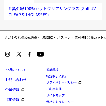
#
紫外線100%カットクリアサングラス (Zoff UV
CLEAR SUNGLASSES)
再入荷お知らせメールのお申し込み
「再入荷お知らせメール」はZoffオンラインストア会員さまのみ対象となります。
メガネのZoff公式通販
UNISEX
ボストン
紫外線100%カットクリア
Zoffについて
推奨環境
特定取引法表示
お問い合わせ
[スペシャルプライス]紫外線100%カットクリアサン
プライバシーポリシー
グラス(紫外線100%カットダテメガネ)
ご利用条件
企業情報
商品番号：ZO222G02-14E1/フレームカラー：ブラック/
サイトマップ
採用情報
単価：￥5,550
価格シミュレーター