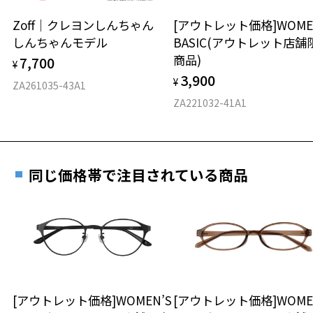
安心2 視力測定無料
Zoff｜クレヨンしんちゃん
[アウトレット価格]WOME
オンラインストアでフレームのみ購入して、
しんちゃんモデル
BASIC(アウトレット店舗
実店舗で度付きにできます
仕上がり寸法
視力の変化を早めに発見するために、定期的な視
商品)
7,700
ご購入時に「レンズ交換券」をお選びいただくと、実店舗で
¥
力測定をおすすめいたします。
3,900
度数を測定のうえ、度付きレンズ（標準セットレンズ）へ無
¥
D 仕上がりの横幅：約145mm
ZA261035-43A1
料交換いただけます。
E 仕上がりの縦幅：約37mm
安心3 かかり具合調整無料
ZA221032-41A1
詳しくはこちら
重さ
フレームの歪みやかかり具合の調整・クリーニン
実店舗で度数を測定いただけます
グは、全国のZoff店舗にていつでも対応いたしま
お近くのZoff実店舗にて度数を測定いただけます（無料）。
す。
28.9g
同じ価格帯で注目されている商品
その際は記入用紙をダウンロードしてお使いください。
※メガネ：デモレンズを外した重さ
※サングラス：レンズ込みの重さ
※着脱式サングラス：デモレンズ、アタッチメント込みの重さ
ダウンロード
もっと見る
タイプ
スクエア
[アウトレット価格]WOMEN’S
[アウトレット価格]WOME