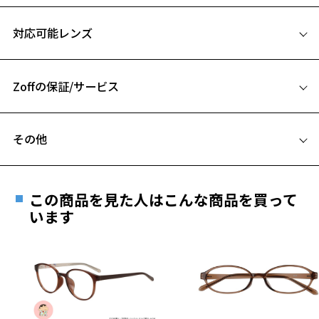
くれます。
サイズ
対応可能レンズ
【カラー】
56□16-145
表情をグッと引き締めるダークグレーとクールな印象のブルー、発色
A 片方のレンズ横幅：56mm
の良いダークレッドの3色をご用意しました。
Zoffの保証/サービス
B ブリッジ(鼻部分)の横幅：16mm
【機能】
C テンプル(つる)の長さ：145mm
耐衝撃性が高く、フィット感をもたらすワイヤー構造のテンプルは長
フレームとレンズの合計料金を知りたい方へ
時間の装用も快適です。
その他
お気に入り
Zoffならではの安心サポート
価格シミュレーターはこちら
【スタイリングポイント】
遠近両用はZoffオンラインストアでは販売しておりません。
スッキリとした印象のフレームなので、ビジネスシーンではもちろ
お気に入りに追加済です。
ご希望のお客さまは、「レンズ交換券」をお選びのうえ、
ん、オフで表情に変化をつけたいときにもオススメです。
この商品を見た人はこんな商品を買って
安心1 フレーム１年間品質保証
お気に入りリストは
こちら
最寄りのZoff実店舗にてレンズをお買い求めください。
います
※この商品はお誕生日クーポン、一部クーポンをご利用できません。
※サングラスやパッケージ品では「レンズ交換券」はお選び
商品不良により生じた破損等の不具合は、お渡し
※柄や色味の出方に個体差があり、画像と異なる場合がございます。
いただけません。「度無し」をお選びいただき実店舗へご相
日または発送日より１年間修理又は交換させて頂
談ください。
きます。
BUSINESS 特集ページをみる
※保証期間内に交換が行われた場合、保証期間は初期の期間から
延長されません。
お持ちのZoffメガネサイズを確認するには？
＜メガネの度数情報がわからない方へ＞