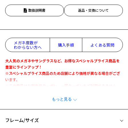
取扱説明書
返品・交換について
メガネ度数が
購入手順
よくある質問
わからない方へ
大人気のメガネやサングラスなど、お得なスペシャルプライス商品を
豊富にラインアップ！
※スペシャルプライス商品のため店舗により価格が異なる場合がござ
います。
※この商品はお誕生日クーポン、一部クーポンをご利用できません。
【デザイン】
1本でオンにもオフにも対応出来るメタルフレームです。
実用性に優れたデザインに耐衝撃性が高く、フィット感をもたらすワ
イヤー構造のテンプル(つる)で快適な装用感を実現しました。
フレーム/サイズ
少し丸みのあるスクエア型は、ちょうどいい具合に表情を引き締めて