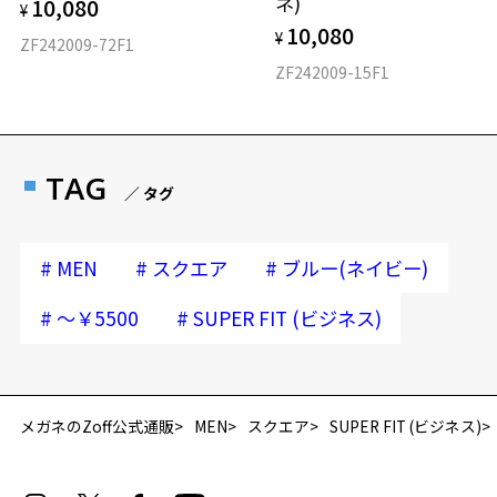
ネ)
10,080
¥
10,080
¥
ZF242009-72F1
ZF242009-15F1
TAG
／ タグ
#
#
#
MEN
スクエア
ブルー(ネイビー)
#
#
～￥5500
SUPER FIT (ビジネス)
再入荷お知らせメールのお申し込み
「再入荷お知らせメール」はZoffオンラインストア会員さまのみ対象となります。
メガネのZoff公式通販
MEN
スクエア
SUPER FIT (ビジネス)