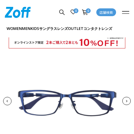
0
0
店舗検索
商品詳細ページへ
WOMEN
MEN
KIDS
OUTLET
サングラス
レンズ
コンタクトレンズ