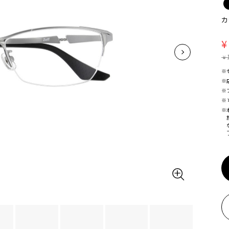
カ
¥
¥
※
※
※
※
※