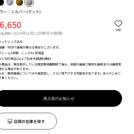
ラー：シルバー(マット)
6,650
560
13,300
(2024年11月12日時点の価格)
セットレンズ込み
店舗・WEBで価格が異なる場合がこざいます。
フレーム1年間、レンズ6ヶ月保証
￥3,300(税込)以上で日本全国送料無料
本商品は、現在表示している限定販売期間終了後も、同様の価格で販売を継続または再度実
施する場合があります。
なお、販売価格については今後改定し、さらに値下げする可能性があります。あらかじめご
了承ください。
再入荷のお知らせ
店頭の在庫を探す