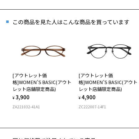
再
この商品を見た人はこんな商品を買っています
「再
[セ
[アウトレット価
[アウトレット価
商品
格]WOMEN’S BASIC(アウト
格]WOMEN’S BASIC(アウト
レット店舗限定商品)
レット店舗限定商品)
3,900
4,900
¥
¥
ZA221032-41A1
ZC222007-14F1
※商
※本
※ご
※「
店
※人