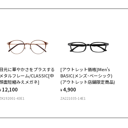
希望のお客さまは、「レンズ交換券」をお選びのうえ、
安心1 フレーム１年間品質保証
寄りのZoff実店舗にてレンズをお買い求めください。
サングラスやパッケージ品では「レンズ交換券」はお選びいただけま
商品不良により生じた破損等の不具合は、お渡し日または発送
ん。
日より１年間修理又は交換させて頂きます。
度無し」をお選びいただき実店舗へご相談ください。
※保証期間内に交換が行われた場合、保証期間は初期の期間から延長されま
せん。
安心2 視力測定無料
メガネの度数情報がわからない方へ＞
お持ちのZoffメガネサイズを確認するには？
視力の変化を早めに発見するために、定期的な視力測定をおす
ンラインストアでフレームのみ購入して、
すめいたします。
店舗で度付きにできます
目元に華やかさをプラスする
[アウトレット価格]Men's
購入時に「レンズ交換券」をお選びいただくと、実店舗で度数を測定
上がり寸法
650
安心3 かかり具合調整無料
メタルフレーム/CLASSIC[中
BASIC(メンズ･ベーシック)
うえ、
顔面短縮みえメガネ]
(アウトレット店舗限定商品)
付きレンズ（標準セットレンズ）へ無料交換いただけます。
 仕上がりの横幅：約142mm
フレームの歪みやかかり具合の調整・クリーニングは、全国の
12,100
4,900
しくはこちら
 仕上がりの縦幅：約34mm
¥
¥
Zoff店舗にていつでも対応いたします。
ZK192001-43E1
ZA221035-14E1
店舗で度数を測定いただけます
さ
近くのZoff実店舗にて度数を測定いただけます（無料）。
の際は記入用紙をダウンロードしてお使いください。
もっと見る
.8g
メガネ：デモレンズを外した重さ