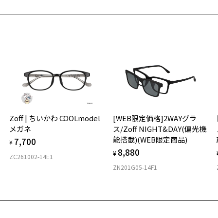
ご
最
※
入荷お知らせメールのお申し込み
せ
入荷お知らせメール」はZoffオンラインストア会員さまのみ対象となります。
「
＜
お気に入り
オ
実
ール価格]Wired Flexible(ビジネス)
商品詳細ページへ
Zoff | ちいかわ COOLmodel
[WEB限定価格]2WAYグラ
ご
仕
番号：ZO222011-15F1/フレームカラー：シルバー(マット)/単価：￥6,
お気に入りに追加済です。
メガネ
ス/Zoff NIGHT&DAY(偏光機
の
お気に入りリストは
こちら
能搭載)(WEB限定商品)
7,700
度
D
¥
8,880
詳
E
¥
ログインして申し込む
ZC261002-14E1
ZN201G05-14F1
実
重
品が再入荷された際にメールでお知らせします。
お
サービスは商品の購入をお約束するものではありません。
そ
希望の商品が再入荷しない場合もございますので予めご了承ください。
19
再入荷お知らせメール」はZoffオンラインストアで取り扱っている商品が対象となります。
舗への再入荷ではございませんのでご了承ください。
※
気商品に関しては、メール配信後、即完売する場合がございます。