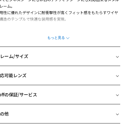
レーム。
用性に優れたデザインに耐衝撃性が高くフィット感をもたらすワイヤ
構造のテンプルで快適な装用感を実現。
柄や色味の出方に個体差があり、画像と異なる場合がございます。
USINESS 特集ページをみる
レーム/サイズ
イズ
応可能レンズ
□16-144
 片方のレンズ横幅：57mm
 ブリッジ(鼻部分)の横幅：16mm
offの保証/サービス
 テンプル(つる)の長さ：144mm
フレームとレンズの合計料金を知りたい方へ
の他
Zoffならではの安心サポート
価格シミュレーターはこちら
近両用はZoffオンラインストアでは販売しておりません。