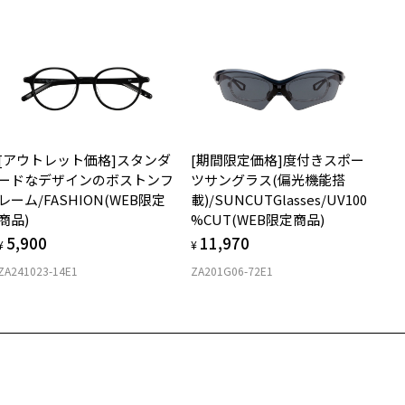
ダウンロード
サングラス：レンズ込みの重さ
着脱式サングラス：デモレンズ、アタッチメント込みの重さ
イプ
スクエア
質
[アウトレット価格]スタンダ
[期間限定価格]度付きスポー
ロント素材：メタル
ードなデザインのボストンフ
ツサングラス(偏光機能搭
レーム/FASHION(WEB限定
載)/SUNCUTGlasses/UV100
商品)
%CUT(WEB限定商品)
5,900
11,970
¥
¥
ZA241023-14E1
ZA201G06-72E1