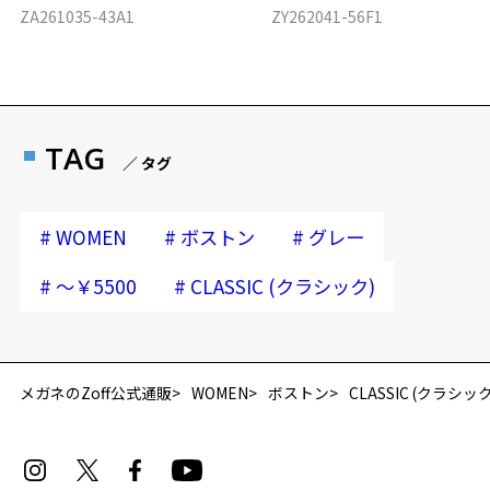
ZA261035-43A1
ZY262041-56F1
TAG
／ タグ
#
#
#
WOMEN
ボストン
グレー
#
#
～￥5500
CLASSIC (クラシック)
再入荷お知らせメールのお申し込み
「再入荷お知らせメール」はZoffオンラインストア会員さまのみ対象となります。
メガネのZoff公式通販
WOMEN
ボストン
CLASSIC (クラシック