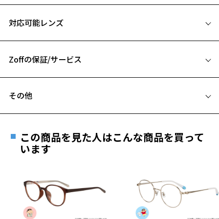
シーに彩ります。
サイズ
男女問わずお使いいただけるフレームです。
対応可能レンズ
47□21-145
【カラー】
A 片方のレンズ横幅：47mm
定番人気のブラックカラーと今っぽい雰囲気を演出するクリアフレー
ム3色の4色展開。
Zoffの保証/サービス
B ブリッジ(鼻部分)の横幅：21mm
クリアフレームは肌なじみのよいライトピンク、おしゃれで抜け感の
C テンプル(つる)の長さ：145mm
あるライトグレー、こなれ感のあるパープルの4色展開です。
フレームとレンズの合計料金を知りたい方へ
お気に入り
その他
【機能】
Zoffならではの安心サポート
価格シミュレーターはこちら
軽量素材のフロントとベータチタンのテンプルで、掛け心地にもこだ
遠近両用はZoffオンラインストアでは販売しておりません。
わりました。
お気に入りに追加済です。
ご希望のお客さまは、「レンズ交換券」をお選びのうえ、
普段使いしていただきやすい付け心地です。
この商品を見た人はこんな商品を買って
お気に入りリストは
こちら
安心1 フレーム１年間品質保証
最寄りのZoff実店舗にてレンズをお買い求めください。
います
輝きによって目元に視線を集めやすくなるので、人と目が合う機会が
※サングラスやパッケージ品では「レンズ交換券」はお選び
商品不良により生じた破損等の不具合は、お渡し
増え、相手の好感や興味を得やすくなる効果も期待できそう。
いただけません。「度無し」をお選びいただき実店舗へご相
日または発送日より１年間修理又は交換させて頂
談ください。
きます。
【スタイリングポイント】
※保証期間内に交換が行われた場合、保証期間は初期の期間から
カジュアルからキレイめスタイルにも合わせやすい逸品。
延長されません。
かけるだけでこなれ感をプラスするコンビフレームは、普段コンタク
お持ちのZoffメガネサイズを確認するには？
＜メガネの度数情報がわからない方へ＞
トの方にもおすすめ。