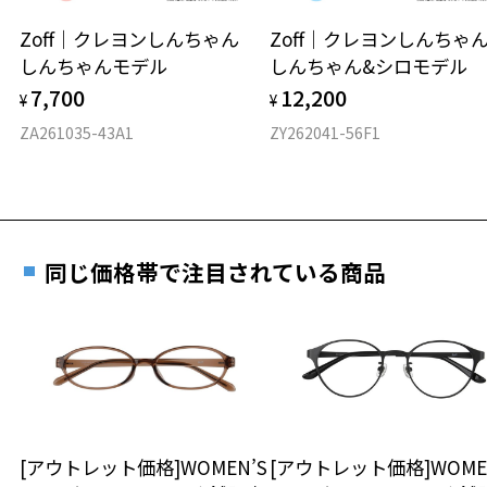
安心2 視力測定無料
Zoff｜クレヨンしんちゃん
Zoff｜クレヨンしんち
オンラインストアでフレームのみ購入して、
※この商品はお誕生日クーポン、一部クーポンをご利用できません。
しんちゃんモデル
しんちゃん&シロモデル
実店舗で度付きにできます
※柄や色味の出方に個体差があり、画像と異なる場合がございます。
仕上がり寸法
視力の変化を早めに発見するために、定期的な視
7,700
12,200
ご購入時に「レンズ交換券」をお選びいただくと、実店舗で
¥
¥
力測定をおすすめいたします。
CLASSIC(クラシック) 特集ページをみる
度数を測定のうえ、度付きレンズ（標準セットレンズ）へ無
D 仕上がりの横幅：約137mm
ZA261035-43A1
ZY262041-56F1
料交換いただけます。
E 仕上がりの縦幅：約48mm
安心3 かかり具合調整無料
詳しくはこちら
重さ
フレームの歪みやかかり具合の調整・クリーニン
実店舗で度数を測定いただけます
グは、全国のZoff店舗にていつでも対応いたしま
お近くのZoff実店舗にて度数を測定いただけます（無料）。
す。
12.2g
同じ価格帯で注目されている商品
その際は記入用紙をダウンロードしてお使いください。
※メガネ：デモレンズを外した重さ
※サングラス：レンズ込みの重さ
※着脱式サングラス：デモレンズ、アタッチメント込みの重さ
ダウンロード
もっと見る
タイプ
ボストン
[アウトレット価格]WOMEN’S
[アウトレット価格]WOME