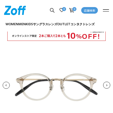
0
0
店舗検索
商品詳細ページへ
WOMEN
MEN
KIDS
OUTLET
サングラス
レンズ
コンタクトレンズ