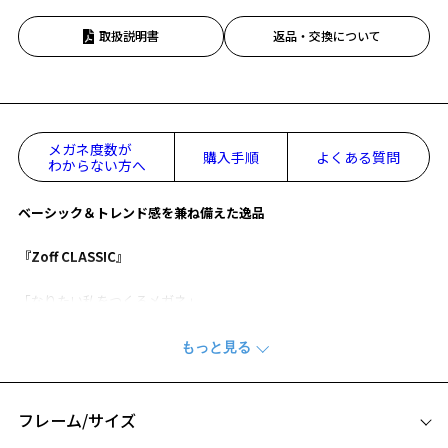
取扱説明書
返品・交換について
メガネ度数が
購入手順
よくある質問
わからない方へ
ベーシック＆トレンド感を兼ね備えた逸品
『Zoff CLASSIC』
「なりたい私をつくるメガネ」
【デザイン】
トレンド感のあるデザインで身に着けるだけでこなれた雰囲気に。
カジュアルスな印象になりやすいプラスチックのフレームにメタルの
テンプルを組み合わせることで、印象をグッと引き締めます。
フレーム/サイズ
正面から見えるメタルパーツがアクセントをプラスし、目元をドレッ