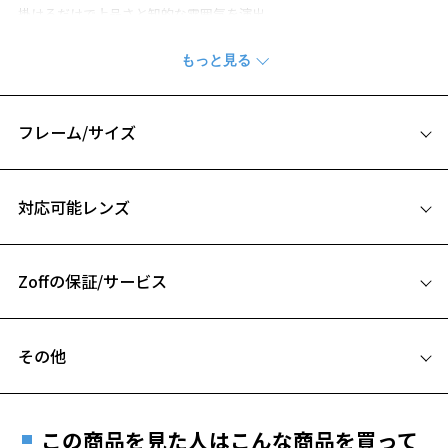
掛けるだけで上品さと知的な雰囲気を演出。
※柄や色味の出方に個体差があり、画像と異なる場合がございます。
お気に入り
CLASSIC(クラシック) 特集ページをみる
フレーム/サイズ
※アウトレット商品は、販売から一定期間経過した商品などです。キ
お気に入りに追加済です。
ズ、汚れなどがあるB級品ではございません。
サイズ
お気に入りリストは
こちら
対応可能レンズ
48□20-140
A 片方のレンズ横幅：48mm
Zoffの保証/サービス
B ブリッジ(鼻部分)の横幅：20mm
C テンプル(つる)の長さ：140mm
フレームとレンズの合計料金を知りたい方へ
その他
Zoffならではの安心サポート
価格シミュレーターはこちら
遠近両用はZoffオンラインストアでは販売しておりません。
ご希望のお客さまは、「レンズ交換券」をお選びのうえ、
この商品を見た人はこんな商品を買って
安心1 フレーム１年間品質保証