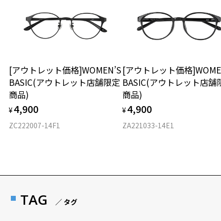
※サングラス：レンズ込みの重さ
※着脱式サングラス：デモレンズ、アタッチメント込みの重さ
ダウンロード
もっと見る
タイプ
ラウンド
[アウトレット価格]WOMEN’S
[アウトレット価格]WOME
BASIC(アウトレット店舗限定
BASIC(アウトレット店舗
材質
商品)
商品)
フロント素材：メタル
4,900
4,900
¥
¥
ZC222007-14F1
ZA221033-14E1
TAG
／ タグ