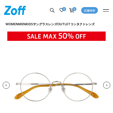
0
0
店舗検索
商品詳細ページへ
WOMEN
MEN
KIDS
OUTLET
サングラス
レンズ
コンタクトレンズ