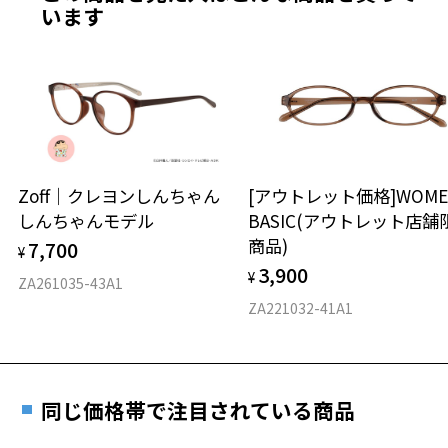
最寄りのZoff実店舗にてレンズをお買い求めください。
います
※サングラスやパッケージ品では「レンズ交換券」はお選び
商品不良により生じた破損等の不具合は、お渡し
いただけません。「度無し」をお選びいただき実店舗へご相
日または発送日より１年間修理又は交換させて頂
談ください。
きます。
※保証期間内に交換が行われた場合、保証期間は初期の期間から
延長されません。
お持ちのZoffメガネサイズを確認するには？
＜メガネの度数情報がわからない方へ＞
安心2 視力測定無料
Zoff｜クレヨンしんちゃん
[アウトレット価格]WOME
オンラインストアでフレームのみ購入して、
しんちゃんモデル
BASIC(アウトレット店舗
実店舗で度付きにできます
仕上がり寸法
視力の変化を早めに発見するために、定期的な視
商品)
7,700
ご購入時に「レンズ交換券」をお選びいただくと、実店舗で
¥
力測定をおすすめいたします。
3,900
度数を測定のうえ、度付きレンズ（標準セットレンズ）へ無
¥
D 仕上がりの横幅：約128mm
ZA261035-43A1
料交換いただけます。
E 仕上がりの縦幅：約46mm
安心3 かかり具合調整無料
ZA221032-41A1
詳しくはこちら
重さ
フレームの歪みやかかり具合の調整・クリーニン
実店舗で度数を測定いただけます
グは、全国のZoff店舗にていつでも対応いたしま
お近くのZoff実店舗にて度数を測定いただけます（無料）。
す。
11.5g
同じ価格帯で注目されている商品
その際は記入用紙をダウンロードしてお使いください。
※メガネ：デモレンズを外した重さ