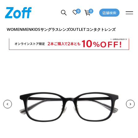
0
0
店舗検索
商品詳細ページへ
WOMEN
MEN
KIDS
OUTLET
サングラス
レンズ
コンタクトレンズ