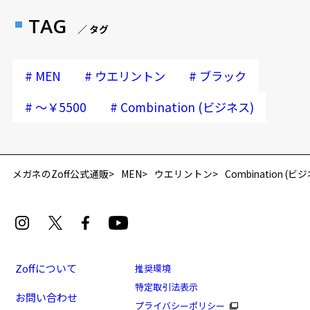
TAG
／ タグ
#
#
#
MEN
ウエリントン
ブラック
#
#
～￥5500
Combination (ビジネス)
再入荷お知らせメールのお申し込み
「再入荷お知らせメール」はZoffオンラインストア会員さまのみ対象となります。
メガネのZoff公式通販
MEN
ウエリントン
Combination (ビ
Zoffについて
推奨環境
特定取引法表示
お問い合わせ
[アウトレット価格]オンでもオフでも活躍する、多用
プライバシーポリシー