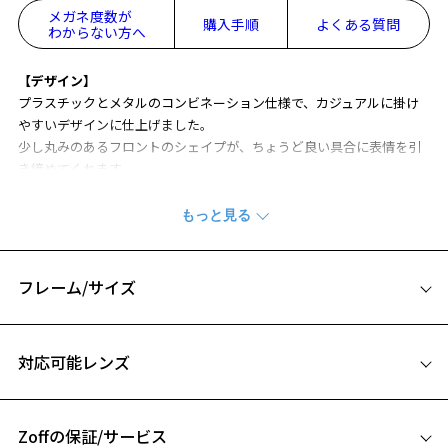
メガネ度数が
購入手順
よくある質問
わからない方へ
【デザイン】
プラスチックとメタルのコンビネーション仕様で、カジュアルに掛け
やすいデザインに仕上げました。
少し丸みのあるフロントのシェイプが、ちょうど良い具合に表情を引
き締めてくれます。
【カラー】
高級感のある柄生地を使用したフロントに、バリエーション豊富なカ
ラーのメタルテンプルを組み合わせることで、様々なシーンに使える4
色をご用意しました。
フレーム/サイズ
素材と色の組み合わせの妙をお楽しみください。
サイズ
【スタイリングポイント】
対応可能レンズ
仕事ではもちろん、休みの日でもシーンを問わずお使い頂けるマルチ
52□19-145
なフレームです。
A 片方のレンズ横幅：52mm
コンビネーションフレームなので、正面から見たときと横から見たと
きで印象が変わり、様々な表情を引き出してくれます。
Zoffの保証/サービス
B ブリッジ(鼻部分)の横幅：19mm