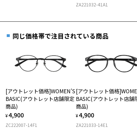
料交換いただけます。
E 仕上がりの縦幅：約42mm
安心3 かかり具合調整無料
ZA221032-41A1
詳しくはこちら
重さ
フレームの歪みやかかり具合の調整・クリーニン
実店舗で度数を測定いただけます
グは、全国のZoff店舗にていつでも対応いたしま
お近くのZoff実店舗にて度数を測定いただけます（無料）。
す。
12.8g
同じ価格帯で注目されている商品
その際は記入用紙をダウンロードしてお使いください。
※メガネ：デモレンズを外した重さ
※サングラス：レンズ込みの重さ
※着脱式サングラス：デモレンズ、アタッチメント込みの重さ
ダウンロード
もっと見る
タイプ
ウエリントン
[アウトレット価格]WOMEN’S
[アウトレット価格]WOME
BASIC(アウトレット店舗限定
BASIC(アウトレット店舗
材質
商品)
商品)
フロント素材：アセテート
4,900
4,900
¥
¥
ZC222007-14F1
ZA221033-14E1