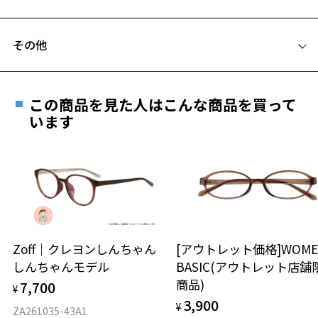
C テンプル(つる)の長さ：145mm
※この商品はお誕生日クーポン、一部クーポンをご利用できません。
フレームとレンズの合計料金を知りたい方へ
※柄や色味の出方に個体差があり、画像と異なる場合がございます。
その他
Zoffならではの安心サポート
価格シミュレーターはこちら
BUSINESS 特集ページをみる
遠近両用はZoffオンラインストアでは販売しておりません。
お気に入り
ご希望のお客さまは、「レンズ交換券」をお選びのうえ、
※アウトレット商品は、販売から一定期間経過した商品などです。キ
この商品を見た人はこんな商品を買って
安心1 フレーム１年間品質保証
ズ、汚れなどがあるB級品ではございません。
最寄りのZoff実店舗にてレンズをお買い求めください。
います
※サングラスやパッケージ品では「レンズ交換券」はお選び
商品不良により生じた破損等の不具合は、お渡し
お気に入りに追加済です。
いただけません。「度無し」をお選びいただき実店舗へご相
日または発送日より１年間修理又は交換させて頂
お気に入りリストは
こちら
談ください。
きます。
※保証期間内に交換が行われた場合、保証期間は初期の期間から
延長されません。
お持ちのZoffメガネサイズを確認するには？
＜メガネの度数情報がわからない方へ＞
安心2 視力測定無料
Zoff｜クレヨンしんちゃん
[アウトレット価格]WOME
オンラインストアでフレームのみ購入して、
しんちゃんモデル
BASIC(アウトレット店舗
実店舗で度付きにできます
仕上がり寸法
視力の変化を早めに発見するために、定期的な視
商品)
7,700
ご購入時に「レンズ交換券」をお選びいただくと、実店舗で
¥
力測定をおすすめいたします。
3,900
度数を測定のうえ、度付きレンズ（標準セットレンズ）へ無
¥
D 仕上がりの横幅：約142mm
ZA261035-43A1