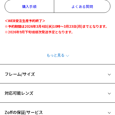
購入手順
よくある質問
＜WEB受注生産予約終了＞
※予約期間は2026年3月4日(水)10時～3月23日(月)までとなります。
※2026年9月下旬頃順次発送予定となります。
Zoff | にじさんじ
大人気VTuberグループ「にじさんじ」から、【葛葉】と【ローレン・
イロアス】とのコラボレーションが実現！
2名が身に着けているものやモチーフ、イメージカラーを取り入れたメ
ガネ・サングラスに加え、Zoff限定の撮り下ろしビジュアルを使用し
フレーム/サイズ
たメガネ拭きやアクリルメガネスタンドなど、魅力的なグッズも多数
ラインアップ。
サイズ
対応可能レンズ
【葛葉モデル サングラス】
49□21-145
葛葉が身に着けているピアスのイメージを、テンプルのメタルパーツ
A 片方のレンズ横幅：49mm
で表現。
ヨロイ部分はジャージのラインをモチーフにデザイン。
Zoffの保証/サービス
B ブリッジ(鼻部分)の横幅：21mm