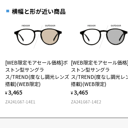
タッフにご提示ください。
横幅と形が近い商品
商品発送から6か月を過ぎた場合、又はお客様からの【商品発送メー
ル】のご提示が無かった場合、レンズ代金の他に加工賃として3,300
円(税込)を頂戴いたしますので、予めご了承ください。
Zoff｜にじさんじ 特設ページをみる
※柄や色味の出方に個体差があり、画像と異なる場合がございます。
商品に関する注意事項
[WEB限定モアセール価格]ボ
[WEB限定モアセール価格
・画像は開発中のものにつき、実際の仕様とは若干異なる場合があり
ストン型サングラ
ストン型サングラ
ます。
ス/TREND(度なし調光レンズ
ス/TREND(度なし調光レ
搭載)(WEB限定)
搭載)(WEB限定)
＜予約時の注意事項＞
3,465
3,465
・当商品は予約商品のため、通常商品又は他の予約商品と同時購入で
¥
¥
きません。本コレクション同士は同時購入可能です。
ZA241G67-14E1
ZA241G67-14E2
・当商品は予約商品です。予約期間中はマイページからのキャンセル
が可能ですが、予約終了後はキャンセル・返品ともに承ることができ
ません。
・当商品は各種割引クーポン、キャンペーンの対象外です。