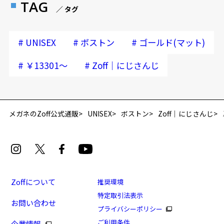
TAG
・別々にご注文、ご予約頂いた場合、まとめて発送することはできま
／ タグ
せん。また、送料は各ご注文ごとに発生いたしますので、ご了承くだ
さい。
#
#
#
UNISEX
ボストン
ゴールド(マット)
＜お支払い方法について＞
・当商品は「クレジットカード」のみの決済です。
#
#
￥13301～
Zoff｜にじさんじ
※クレジットカードの引き落としは、商品発送以降となります。
※カード会社により引き落とし時期が異なります。
・予約期間中にご予約のお客様は、
2026年9月に有効期限が切れるク
レジットカード
では、出荷時のご請求ができない為、出荷時に代引き
メガネのZoff公式通販
UNISEX
ボストン
Zoff｜にじさんじ
決済に変更、またはキャンセルとさせていただく場合がございますの
でご注意ください。
・ご予約商品は、カード会社による決済与信チェック(オーソリ)でエラ
ーがない場合に発送および決済金額の請求をさせていただいておりま
す。
なお、決済与信チェック(オーソリ)時にエラーとなった場合はシステム
Zoffについて
推奨環境
の関係上、弊社にてカード情報の更新や他のクレジットカードに変更
特定取引法表示
をすることができないため、発送可能な【宅急便 e コレクト(代金引
お問い合わせ
プライバシーポリシー
換)】で発送させていただきます。予めご了承ください。
ご利用条件
・代引き決済に変更させていただいた際の代引き手数料はお客様負担
企業情報