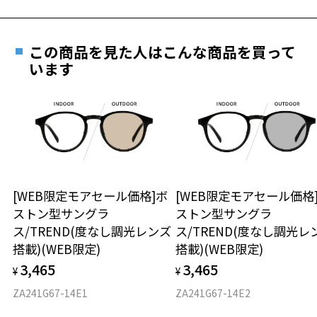
テンプルエンドには、モチーフであるコウモリをあしらいました。
C テンプル(つる)の長さ：145mm
テンプル裏側には、メガネをかけた“へーベル石田”が登場！
フレームとレンズの合計料金を知りたい方へ
サングラスのカラーレンズには、メガネのモデルに合わせたこだわり
この商品を見た人はこんな商品を買って
のカラーを採用！
Zoffならではの安心サポート
います
価格シミュレーターはこちら
【付属品】
お気に入り
Zoffでしか手に入らない、豪華セット付き！
安心1 フレーム１年間品質保証
セット内容：
・葛葉とローレンのモチーフが刻印されたコラボ共通ケース
お気に入りに追加済です。
商品不良により生じた破損等の不具合は、お渡し
・撮り下ろしビジュアルを使用したメガネ拭き（サングラスver.)
お気に入りリストは
こちら
日または発送日より１年間修理又は交換させて頂
・撮り下ろしビジュアルを使用したオリジナルカード ※ホログラム仕
きます。
様（サングラスver.)
※保証期間内に交換が行われた場合、保証期間は初期の期間から
・Zoffオリジナルデザインのグラスコード
[WEB限定モアセール価格]ボ
[WEB限定モアセール価格
延長されません。
ストン型サングラ
ストン型サングラ
お持ちのZoffメガネサイズを確認するには？
【使用上の注意】
ス/TREND(度なし調光レンズ
ス/TREND(度なし調光レ
■高温(60℃以上)環境や急激な温度差は変形、表面層のひび割れの原
安心2 視力測定無料
搭載)(WEB限定)
搭載)(WEB限定)
因となります。炎天下の車内や砂浜等に放置しない様ご注意くださ
3,465
3,465
い。
¥
¥
仕上がり寸法
視力の変化を早めに発見するために、定期的な視
■傷をつけるような金属と一緒にしまわないようご注意ください。
力測定をおすすめいたします。
ZA241G67-14E1
ZA241G67-14E2
D 仕上がりの横幅：約134mm
品名：サングラス