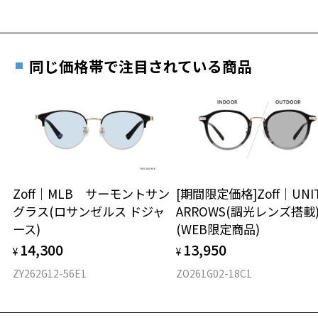
E 仕上がりの縦幅：約45mm
安心3 かかり具合調整無料
レンズの材質：プラスチック (コーティング)
レンズカラー：Z-ROSE_PK20F / ピンク系
重さ
フレームの歪みやかかり具合の調整・クリーニン
レンズ枠の材質：ニッケル合金（塗装）
グは、全国のZoff店舗にていつでも対応いたしま
テンプルの材質：ニッケル合金（塗装）
同じ価格帯で注目されている商品
す。
21.7g
可視光線透過率：80%
紫外線透過率：0.1%以下
※メガネ：デモレンズを外した重さ
UV100%CUT ※ISO12312-1基準
※サングラス：レンズ込みの重さ
※着脱式サングラス：デモレンズ、アタッチメント込みの重さ
もっと見る
株式会社インターメスティック
ゾフ・カスタマーサポート
タイプ
TEL：0120-013-883
Zoff｜MLB サーモントサン
[期間限定価格]Zoff｜UNI
ボストン
＜実店舗でサングラスまたはパッケージ商品等のレンズ交換について
グラス(ロサンゼルス ドジャ
ARROWS(調光レンズ搭載
＞
ース)
(WEB限定商品)
材質
2024年3月1日から、店頭に商品をお持ち込みいただいて、レンズ交換
14,300
13,950
をされる場合は、レンズ代金の他に3,300円(税込)の加工賃を追加で頂
¥
¥
フロント素材：ニッケル合金(塗装)
戴する場合がございます。
ZY262G12-56E1
ZO261G02-18C1
店頭でレンズ交換をされるお客様は、商品発送から6か月以内に、ご購
入した商品本体と発送日がわかる【商品発送メール】を店頭スタッフ
にご提示いだければ、初回に限り加工賃はかかりませんので、必ずス