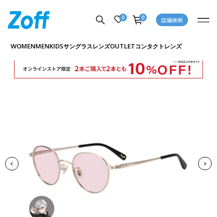
0
0
店舗検索
商品詳細ページへ
WOMEN
MEN
KIDS
OUTLET
サングラス
レンズ
コンタクトレンズ