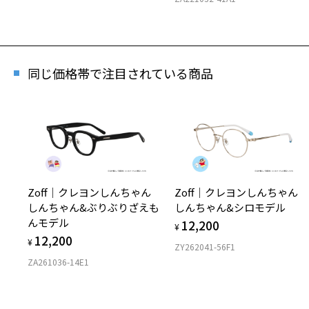
フ
商品
同じ価格帯で注目されている商品
※商
※本
※ご
※「再
店
※人
Zoff｜クレヨンしんちゃん
Zoff｜クレヨンしんちゃん
しんちゃん&ぶりぶりざえも
しんちゃん&シロモデル
んモデル
12,200
¥
12,200
¥
ZY262041-56F1
ZA261036-14E1