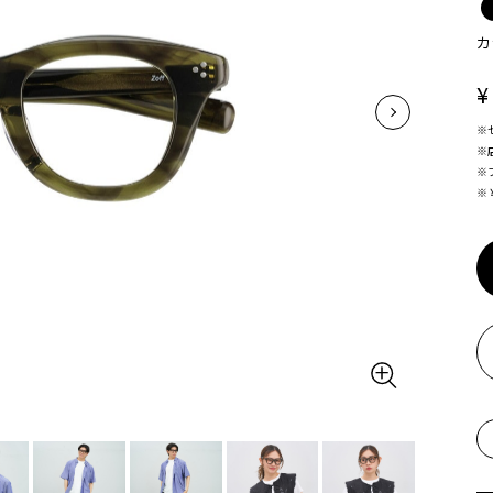
カ
¥
※
※
※
※