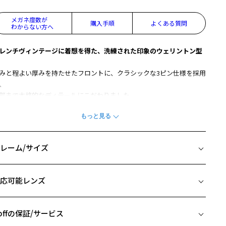
メガネ度数が
購入手順
よくある質問
わからない方へ
レンチヴィンテージに着想を得た、洗練された印象のウェリントン型
みと程よい厚みを持たせたフロントに、クラシックな3ピン仕様を採用
、
部まで本格的なディテールにこだわりました。
く平たいテンプルとモダンが存在感をプラスします。
質なアセテート素材ならではの美しい質感が魅力です。
番のウェリントン型はカジュアルからビジネスまで、幅広いシーンに
すすめ。
レーム/サイズ
ーディネートのワンポイントとして格上げする一本です。
イズ
柄や色味の出方に個体差があり、画像と異なる場合がございます。
応可能レンズ
□24-145
LASSIC(クラシック)の一覧をみる
 片方のレンズ横幅：46mm
 ブリッジ(鼻部分)の横幅：24mm
offの保証/サービス
 テンプル(つる)の長さ：145mm