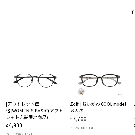
そ
遠
ご
最
※
せ
「
＜
オ
入荷お知らせメールのお申し込み
実
荷お知らせメール」はZoffオンラインストア会員さまのみ対象となります。
[アウトレット価
Zoff | ちいかわ COOLmodel
ご
仕
格]WOMEN’S BASIC(アウト
メガネ
の
レット店舗限定商品)
7,700
度
D
¥
4,900
詳
E
¥
ZC261002-14E1
ZC222007-14F1