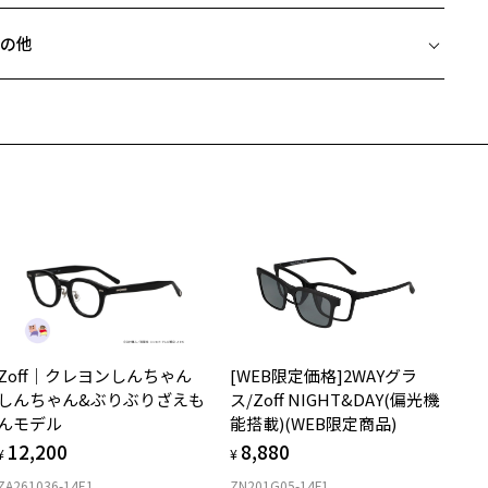
フレームとレンズの合計料金を知りたい方へ
の他
Zoffならではの安心サポート
価格シミュレーターはこちら
近両用はZoffオンラインストアでは販売しておりません。
希望のお客さまは、「レンズ交換券」をお選びのうえ、
安心1 フレーム１年間品質保証
寄りのZoff実店舗にてレンズをお買い求めください。
サングラスやパッケージ品では「レンズ交換券」はお選びいただけま
商品不良により生じた破損等の不具合は、お渡し日または発送
ん。
日より１年間修理又は交換させて頂きます。
度無し」をお選びいただき実店舗へご相談ください。
※保証期間内に交換が行われた場合、保証期間は初期の期間から延長されま
せん。
安心2 視力測定無料
メガネの度数情報がわからない方へ＞
お持ちのZoffメガネサイズを確認するには？
視力の変化を早めに発見するために、定期的な視力測定をおす
ンラインストアでフレームのみ購入して、
すめいたします。
店舗で度付きにできます
Zoff｜クレヨンしんちゃん
[WEB限定価格]2WAYグラ
購入時に「レンズ交換券」をお選びいただくと、実店舗で度数を測定
上がり寸法
安心3 かかり具合調整無料
しんちゃん&ぶりぶりざえも
ス/Zoff NIGHT&DAY(偏光機
うえ、
んモデル
能搭載)(WEB限定商品)
付きレンズ（標準セットレンズ）へ無料交換いただけます。
 仕上がりの横幅：約146mm
フレームの歪みやかかり具合の調整・クリーニングは、全国の
12,200
8,880
しくはこちら
 仕上がりの縦幅：約50mm
¥
¥
Zoff店舗にていつでも対応いたします。
ZA261036-14E1
ZN201G05-14F1