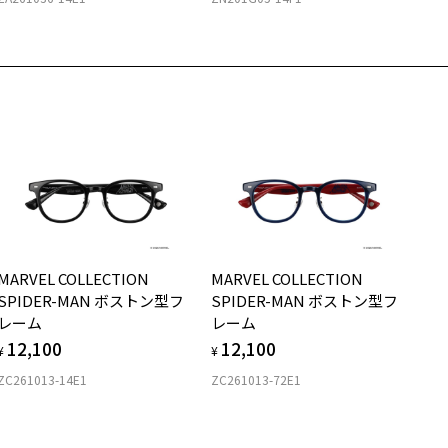
店舗で度数を測定いただけます
さ
近くのZoff実店舗にて度数を測定いただけます（無料）。
の際は記入用紙をダウンロードしてお使いください。
もっと見る
.8g
200
メガネ：デモレンズを外した重さ
ダウンロード
サングラス：レンズ込みの重さ
着脱式サングラス：デモレンズ、アタッチメント込みの重さ
イプ
ウエリントン
質
MARVEL COLLECTION
MARVEL COLLECTION
ロント素材：アセテート
SPIDER-MAN ボストン型フ
SPIDER-MAN ボストン型フ
レーム
レーム
12,100
12,100
¥
¥
ZC261013-14E1
ZC261013-72E1