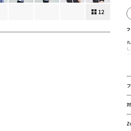
12
フ
丸
し
細
太
上
定
お
フ
コ
サ
※
対
46
C
A
B
Z
C