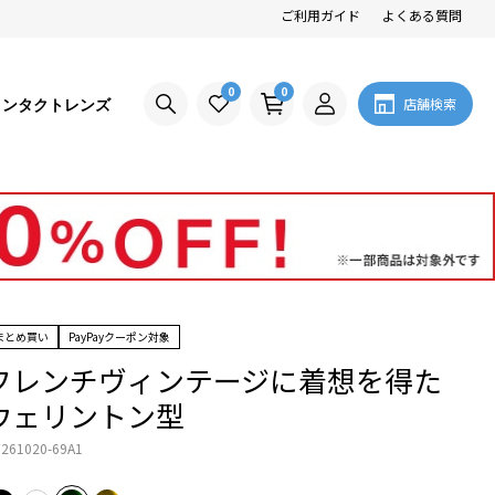
ご利用ガイド
よくある質問
0
0
コンタクトレンズ
店舗検索
まとめ買い
PayPayクーポン対象
フレンチヴィンテージに着想を得た
ウェリントン型
261020-69A1