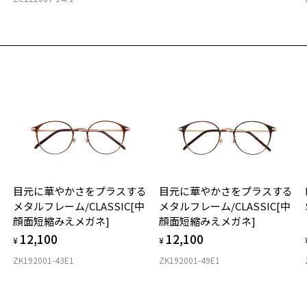
実
重
お気に入り
お
レンチヴィンテージに着想を得たウェリントン型
そ
商品詳細ページへ
40
番号：ZN261020-69A1/フレームカラー：グリーン(デミ柄)/単価：￥12,
お気に入りに追加済です。
※
お気に入りリストは
こちら
※
※
ログインして申し込む
タ
品が再入荷された際にメールでお知らせします。
サービスは商品の購入をお約束するものではありません。
希望の商品が再入荷しない場合もございますので予めご了承ください。
入荷お知らせメール」はZoffオンラインストアで取り扱っている商品が対象となります。
舗への再入荷ではございませんのでご了承ください。
材
気商品に関しては、メール配信後、即完売する場合がございます。
目元に華やかさをプラスする
目元に華やかさをプラスする
フ
メタルフレーム/CLASSIC[中
メタルフレーム/CLASSIC[中
顔面短縮みえメガネ]
顔面短縮みえメガネ]
12,100
12,100
¥
¥
ZK192001-43E1
ZK192001-49E1