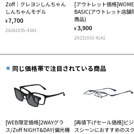
安心2 視力測定無料
Zoff｜クレヨンしんちゃん
[アウトレット価格]WOME
オンラインストアでフレームのみ購入して、
しんちゃんモデル
BASIC(アウトレット店舗
実店舗で度付きにできます
仕上がり寸法
視力の変化を早めに発見するために、定期的な視
商品)
7,700
ご購入時に「レンズ交換券」をお選びいただくと、実店舗で
¥
力測定をおすすめいたします。
3,900
度数を測定のうえ、度付きレンズ（標準セットレンズ）へ無
¥
D 仕上がりの横幅：約132mm
ZA261035-43A1
料交換いただけます。
E 仕上がりの縦幅：約45mm
安心3 かかり具合調整無料
ZA221032-41A1
詳しくはこちら
重さ
フレームの歪みやかかり具合の調整・クリーニン
実店舗で度数を測定いただけます
グは、全国のZoff店舗にていつでも対応いたしま
お近くのZoff実店舗にて度数を測定いただけます（無料）。
す。
13.1g
同じ価格帯で注目されている商品
その際は記入用紙をダウンロードしてお使いください。
※メガネ：デモレンズを外した重さ
※サングラス：レンズ込みの重さ
※着脱式サングラス：デモレンズ、アタッチメント込みの重さ
ダウンロード
もっと見る
タイプ
ボストン
[WEB限定価格]2WAYグラ
[再値下げセール価格]ビ
ス/Zoff NIGHT&DAY(偏光機
スシーンにおすすめのス
材質