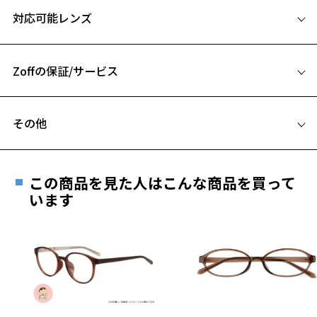
サイズ
対応可能レンズ
48□20-145
A 片方のレンズ横幅：48mm
Zoffの保証/サービス
B ブリッジ(鼻部分)の横幅：20mm
C テンプル(つる)の長さ：145mm
フレームとレンズの合計料金を知りたい方へ
その他
お気に入り
Zoffならではの安心サポート
価格シミュレーターはこちら
遠近両用はZoffオンラインストアでは販売しておりません。
お気に入りに追加済です。
ご希望のお客さまは、「レンズ交換券」をお選びのうえ、
この商品を見た人はこんな商品を買って
安心1 フレーム１年間品質保証
お気に入りリストは
こちら
最寄りのZoff実店舗にてレンズをお買い求めください。
います
※サングラスやパッケージ品では「レンズ交換券」はお選び
商品不良により生じた破損等の不具合は、お渡し
いただけません。「度無し」をお選びいただき実店舗へご相
日または発送日より１年間修理又は交換させて頂
談ください。
きます。
※保証期間内に交換が行われた場合、保証期間は初期の期間から
延長されません。
お持ちのZoffメガネサイズを確認するには？
＜メガネの度数情報がわからない方へ＞