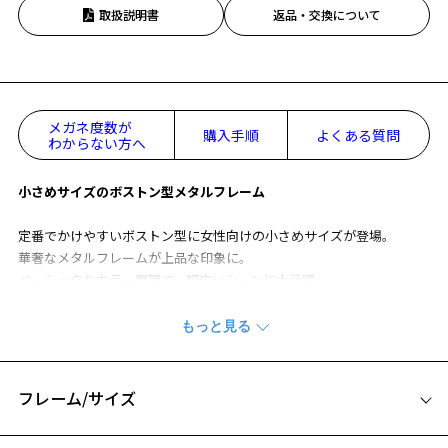
取扱説明書
返品・交換について
メガネ度数が
購入手順
よくある質問
わからない方へ
小さめサイズのボストン型メタルフレーム
定番でかけやすいボストン型に女性向けの小さめサイズが登場。
華奢なメタルフレームが上品な印象に。
ベーシックなカラー展開で、幅広いシーンに大活躍。
長時間かけても疲れにくく、デイリー使いにぴったりです。
CLASSIC(クラシック)の一覧をみる
※柄や色味の出方に個体差があり、画像と異なる場合がございます。
フレーム/サイズ