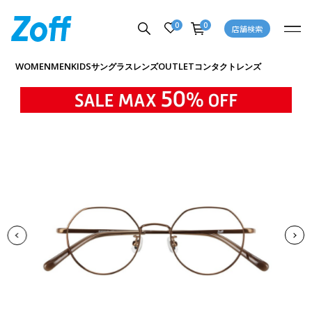
0
0
店舗検索
商品詳細ページへ
WOMEN
MEN
KIDS
OUTLET
サングラス
レンズ
コンタクトレンズ