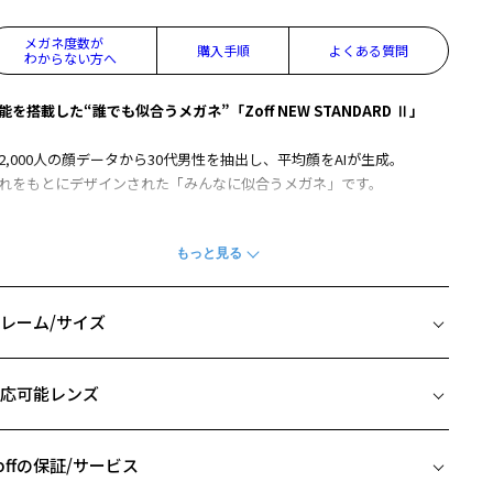
メガネ度数が
購入手順
よくある質問
わからない方へ
能を搭載した“誰でも似合うメガネ”「Zoff NEW STANDARD Ⅱ」
2,000人の顔データから30代男性を抽出し、平均顔をAIが生成。
れをもとにデザインされた「みんなに似合うメガネ」です。
デザイン】
人間工学に基づいた男性平均値から設計されたフレームです。
2,000人の顔画像から30代男性を抽出し平均顔をAIが生成、それをもと
デザイン、設計されています。
レーム/サイズ
の平均顔から、顔に対するフレームの最適な位置を算出し、メガネと
のバランスを考えフレーム内の瞳の位置を最適化したり、より良い位
イズ
にメガネが装用できるように鼻パッド位置を調整しています。
応可能レンズ
□17-145
テンプルのクランク形状
 片方のレンズ横幅：55mm
ロント側と中間あたりにクランク形状をつくり、テンプル全体の長さ
 ブリッジ(鼻部分)の横幅：17mm
offの保証/サービス
出すことで密着力をほどよく調整できるようになりました。
 テンプル(つる)の長さ：145mm