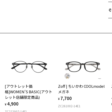
③
そ
モ
し
遠
い
ご
最
新
※
ト
せ
た
「
※
＜
Z
オ
入荷お知らせメールのお申し込み
実
入荷お知らせメール」はZoffオンラインストア会員さまのみ対象となります。
[アウトレット価
Zoff | ちいかわ COOLmodel
ご
仕
格]WOMEN’S BASIC(アウト
メガネ
の
レット店舗限定商品)
7,700
度
D
¥
4,900
詳
E
¥
ZC261002-14E1
ZC222007-14F1