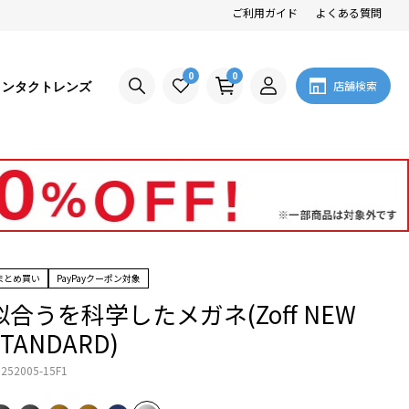
ご利用ガイド
よくある質問
0
0
コンタクトレンズ
店舗検索
まとめ買い
PayPayクーポン対象
似合うを科学したメガネ(Zoff NEW
STANDARD)
252005-15F1