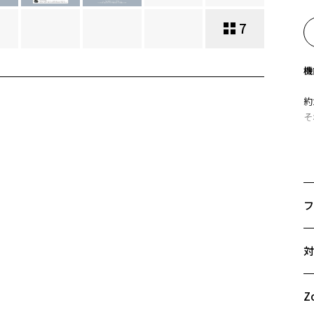
7
機
約
そ
【
①
約
に
フ
こ
顔
サ
置
対
55
②
A
フ
B
Z
を
C