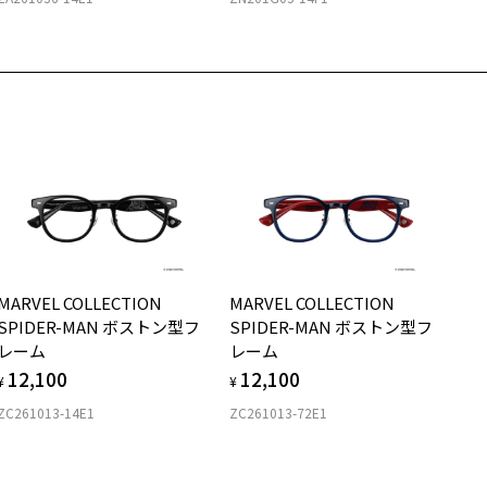
店舗で度数を測定いただけます
さ
近くのZoff実店舗にて度数を測定いただけます（無料）。
の際は記入用紙をダウンロードしてお使いください。
もっと見る
g
900
メガネ：デモレンズを外した重さ
ダウンロード
サングラス：レンズ込みの重さ
着脱式サングラス：デモレンズ、アタッチメント込みの重さ
イプ
スクエア
質
MARVEL COLLECTION
MARVEL COLLECTION
ロント素材：メタル
SPIDER-MAN ボストン型フ
SPIDER-MAN ボストン型フ
レーム
レーム
12,100
12,100
¥
¥
ZC261013-14E1
ZC261013-72E1