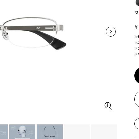
カ
¥
※
※
※
※