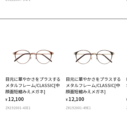
実
重
お気に入り
お
うを科学したメガネ(Zoff NEW STANDARD)
そ
商品詳細ページへ
16
番号：ZN252005-15F1/フレームカラー：シルバー(マット)/単価：￥9,
お気に入りに追加済です。
※
お気に入りリストは
こちら
※
※
ログインして申し込む
タ
品が再入荷された際にメールでお知らせします。
サービスは商品の購入をお約束するものではありません。
希望の商品が再入荷しない場合もございますので予めご了承ください。
再入荷お知らせメール」はZoffオンラインストアで取り扱っている商品が対象となります。
舗への再入荷ではございませんのでご了承ください。
材
気商品に関しては、メール配信後、即完売する場合がございます。
目元に華やかさをプラスする
目元に華やかさをプラスする
フ
メタルフレーム/CLASSIC[中
メタルフレーム/CLASSIC[中
顔面短縮みえメガネ]
顔面短縮みえメガネ]
12,100
12,100
¥
¥
ZK192001-43E1
ZK192001-49E1