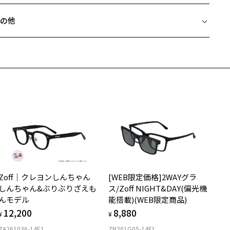
フレームとレンズの合計料金を知りたい方へ
フレームの理想的な重心バランス
の他
ダンの先に金と同じ比重のタングステン合金というレアメタルを内蔵
Zoffならではの安心サポート
価格シミュレーターはこちら
、メガネ着用時の重心バランスを調整し、鼻にかかる負担を軽減して
近両用はZoffオンラインストアでは販売しておりません。
ます。
希望のお客さまは、「レンズ交換券」をお選びのうえ、
安心1 フレーム１年間品質保証
寄りのZoff実店舗にてレンズをお買い求めください。
機能を搭載したことで、顔なじみの良いデザインだけでなく、フィッ
サングラスやパッケージ品では「レンズ交換券」はお選びいただけま
感も充実させ、かけ心地良く、より快適に過ごせるようになりまし
商品不良により生じた破損等の不具合は、お渡し日または発送
ん。
日より１年間修理又は交換させて頂きます。
。
度無し」をお選びいただき実店舗へご相談ください。
※保証期間内に交換が行われた場合、保証期間は初期の期間から延長されま
せん。
柄や色味の出方に個体差があり、画像と異なる場合がございます。
安心2 視力測定無料
メガネの度数情報がわからない方へ＞
off NEW STANDARD ページをみる
お持ちのZoffメガネサイズを確認するには？
視力の変化を早めに発見するために、定期的な視力測定をおす
ンラインストアでフレームのみ購入して、
すめいたします。
店舗で度付きにできます
Zoff｜クレヨンしんちゃん
[WEB限定価格]2WAYグラ
購入時に「レンズ交換券」をお選びいただくと、実店舗で度数を測定
上がり寸法
安心3 かかり具合調整無料
しんちゃん&ぶりぶりざえも
ス/Zoff NIGHT&DAY(偏光機
うえ、
んモデル
能搭載)(WEB限定商品)
付きレンズ（標準セットレンズ）へ無料交換いただけます。
 仕上がりの横幅：約140mm
フレームの歪みやかかり具合の調整・クリーニングは、全国の
12,200
8,880
しくはこちら
 仕上がりの縦幅：約32mm
¥
¥
Zoff店舗にていつでも対応いたします。
ZA261036-14E1
ZN201G05-14F1