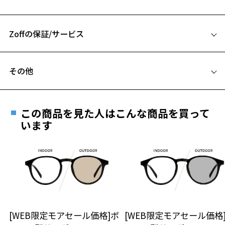
お気に入り
49□20-145
2WAYで楽しめるNIGHT＆DAY。
A 片方のレンズ横幅：49mm
メガネもサングラスも楽しめる欲張りな機能だからこそ、
ボリュームが出過ぎないように縁の太さ、レンズカラーを追求しまし
Zoffの保証/サービス
B ブリッジ(鼻部分)の横幅：20mm
お気に入りに追加済です。
た。
C テンプル(つる)の長さ：145mm
お気に入りリストは
こちら
サングラスは、ファッションに取り入れた際に主張が強すぎないレン
フレームとレンズの合計料金を知りたい方へ
ズカラーと全体のサイズ感にこだわりました。
その他
フレームはベースがスクエア型で、一見ベーシックなアイテムになり
Zoffならではの安心サポート
価格シミュレーターはこちら
ますが、
遠近両用はZoffオンラインストアでは販売しておりません。
単調にならないよう上下のラインのカーブ具合・太さを調整すること
ご希望のお客さまは、「レンズ交換券」をお選びのうえ、
で、かけやすさを取り入れつつ、雰囲気の出るデザインに仕上げてい
この商品を見た人はこんな商品を買って
安心1 フレーム１年間品質保証
ます。
最寄りのZoff実店舗にてレンズをお買い求めください。
います
※サングラスやパッケージ品では「レンズ交換券」はお選び
商品不良により生じた破損等の不具合は、お渡し
【付属品】
いただけません。「度無し」をお選びいただき実店舗へご相
日または発送日より１年間修理又は交換させて頂
オリジナルのメガネケースと巾着型のメガネ拭き付き
談ください。
きます。
※保証期間内に交換が行われた場合、保証期間は初期の期間から
MARW UNITED ARROWS（マルゥ ユナイテッドアローズ）
延長されません。
M＝〇（マル）A=縁 R＝リング W＝輪・和
お持ちのZoffメガネサイズを確認するには？
＜メガネの度数情報がわからない方へ＞
等身大でいられる“ちょっとした気づき（工夫）”を大切に。
環（わ）を描くように、大事に着たいモノ、永く循環していくモノ
安心2 視力測定無料
[WEB限定モアセール価格]ボ
[WEB限定モアセール価格
オンラインストアでフレームのみ購入して、
を。