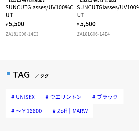
フロント素材：プラスチック（塗装）
が暗く見えたり、レンズの干渉色が見えることがあります。
SUNCUTGlasses/UV100%C
SUNCUTGlasses/UV100
※本製品を使用中に違和感を感じた場合は使用を中止してください。
UT
UT
※本製品は磁石を使用しています。磁石部分が首から上に直接あたら
ないようご注意ください。
5,500
5,500
¥
¥
※カラーレンズの入ったプレートは磁石でメガネ本体に装着する構造
ZA181G06-14E3
ZA181G06-14E4
です。
※強い衝撃やひねり等はプレートが外れる原因となりますのでご注意
ください。
※あまり長い時間ご使用されないようご注意ください。
品名：ファッション用グラス
TAG
／ タグ
レンズの材質：プラスチック
レンズカラー：偏光グレー/グレー系
レンズ枠の材質：プラスチック(塗装)
#
#
#
UNISEX
ウエリントン
ブラック
テンプルの材質：プラスチック(塗装)
可視光線透過率：25%
#
#
～￥16600
Zoff｜MARW
紫外線透過率：0.1%以下 (紫外線カット率：99.9%以上)
株式会社インターメスティック
ゾフ・カスタマーサポート
TEL：0120-013-883