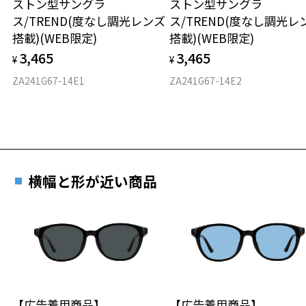
ストン型サングラ
ストン型サングラ
実店舗で度付きにできます
そんな想いを込め2021年9月にローンチしたユナイテッドアローズウィ
仕上がり寸法
視力の変化を早めに発見するために、定期的な視
ス/TREND(度なし調光レンズ
ス/TREND(度なし調光レ
メンズのコラボレーションブランド。
ご購入時に「レンズ交換券」をお選びいただくと、実店舗で
力測定をおすすめいたします。
搭載)(WEB限定)
搭載)(WEB限定)
日常に馴染んで等身大でいられるカジュアル・マインドと着まわし力
度数を測定のうえ、度付きレンズ（標準セットレンズ）へ無
D 仕上がりの横幅：約137mm
を併せ持ったアイテムを展開。
3,465
3,465
料交換いただけます。
¥
¥
E 仕上がりの縦幅：約42mm
安心3 かかり具合調整無料
詳しくはこちら
ZA241G67-14E1
ZA241G67-14E2
※柄や色味の出方に個体差があり、画像と異なる場合がございます。
重さ
フレームの歪みやかかり具合の調整・クリーニン
実店舗で度数を測定いただけます
グは、全国のZoff店舗にていつでも対応いたしま
Zoff│MARW UNITED ARROWS 特設ページをみる
お近くのZoff実店舗にて度数を測定いただけます（無料）。
す。
23.8g
その際は記入用紙をダウンロードしてお使いください。
＜商品に関する注意事項＞
※メガネ：デモレンズを外した重さ
※フロントアタッチメントは｢カラーレンズ｣になりますので、本体の
※サングラス：レンズ込みの重さ
レンズは｢透明レンズ｣がおすすめです。
横幅と形が近い商品
※着脱式サングラス：デモレンズ、アタッチメント込みの重さ
ダウンロード
もっと見る
※フロントアタッチメントのレンズを交換することはできません。
※フロントアタッチメントの別売りはございません。
タイプ
＜使用上の注意事項＞
ウエリントン
※自動車のフロントガラス等、 熱強化したガラスを通して使用すると
ガラスのひずみの干渉色が見えることがあります。
材質
※液晶画面（パソコン・携帯電話・タブレット・カメラ等の液晶画面
や、車載のカーナビゲーション・計器類の表示）を見ると、液晶画面
【広告着用商品】
【広告着用商品】