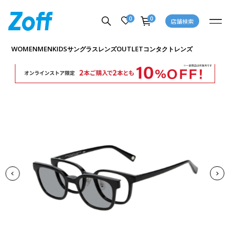
0
0
店舗検索
商品詳細ページへ
WOMEN
MEN
KIDS
OUTLET
サングラス
レンズ
コンタクトレンズ