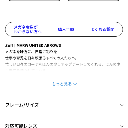
メガネ度数が
購入手順
よくある質問
わからない方へ
Zoff│MARW UNITED ARROWS
メガネを味方に、日常に彩りを
仕事や育児を日々頑張るすべての人たちへ。
忙しい日々のコーデをほんの少しアップデートしてくれる、ほんの少
し自信を持たせてくれる、
あなたの生活の大きな味方になってくれるアイウェアコレクション。
『#04』
メガネときどきサングラス「NIGHT&DAY」かけ替えの必要がない、便
利な2WAYグラス。
フレーム/サイズ
カラーレンズには、路面などの反射を抑える偏光機能を装備している
ため、運転が多い方に特におすすめ。
サイズ
対応可能レンズ
Comment by MARW