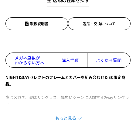
店頭の在庫を探す
取扱説明書
返品・交換について
メガネ度数が
購入手順
よくある質問
わからない方へ
NIGHT&DAYセレクトのフレームとカバーを組み合わせたEC限定商
品。
夜はメガネ、昼はサングラス。幅広いシーンに活躍する2wayサングラ
ス。
アタッチメント中央にフックを搭載し外れにくい構造に。
路面や水面などの反射を抑える偏光機能を搭載しているので、ドライ
ブやアウトドアシーンにも最適。
スクエア型ながらカジュアルにお使いいただきやすい1本です。