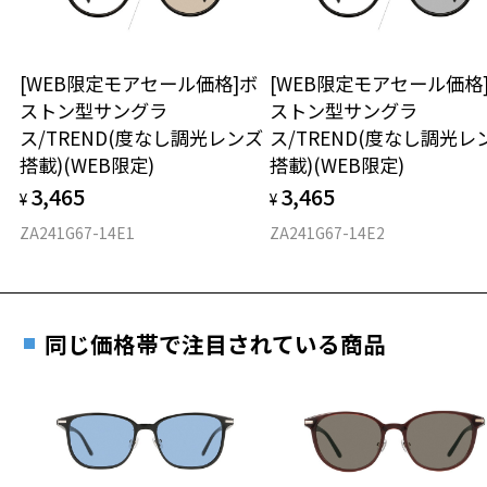
延長されません。
※液晶画面（パソコン・携帯電話・タブレット・カメラ等の液晶画面
お持ちのZoffメガネサイズを確認するには？
＜メガネの度数情報がわからない方へ＞
や、車載のカーナビゲーション・計器類の表示）を見ると、液晶画面
が暗く見えたり、レンズの干渉色が見えることがあります。
安心2 視力測定無料
[WEB限定モアセール価格]ボ
[WEB限定モアセール価格
オンラインストアでフレームのみ購入して、
※本製品を使用中に違和感を感じた場合は使用を中止してください。
ストン型サングラ
ストン型サングラ
実店舗で度付きにできます
※本製品は磁石を使用しています。磁石部分が首から上に直接あたら
仕上がり寸法
視力の変化を早めに発見するために、定期的な視
ス/TREND(度なし調光レンズ
ス/TREND(度なし調光レ
ないようご注意ください。
ご購入時に「レンズ交換券」をお選びいただくと、実店舗で
力測定をおすすめいたします。
搭載)(WEB限定)
搭載)(WEB限定)
※カラーレンズの入ったプレートは磁石でメガネ本体に装着する構造
度数を測定のうえ、度付きレンズ（標準セットレンズ）へ無
D 仕上がりの横幅：約147mm
です。
3,465
3,465
料交換いただけます。
¥
¥
E 仕上がりの縦幅：約37mm
安心3 かかり具合調整無料
※強い衝撃やひねり等はプレートが外れる原因となりますのでご注意
詳しくはこちら
ZA241G67-14E1
ZA241G67-14E2
ください。
重さ
フレームの歪みやかかり具合の調整・クリーニン
※あまり長い時間ご使用されないようご注意ください。
実店舗で度数を測定いただけます
グは、全国のZoff店舗にていつでも対応いたしま
お近くのZoff実店舗にて度数を測定いただけます（無料）。
す。
21g
品名：ファッション用グラス
その際は記入用紙をダウンロードしてお使いください。
レンズの材質：プラスチック
同じ価格帯で注目されている商品
※メガネ：デモレンズを外した重さ
レンズカラー：偏光グレー/グレー系
※サングラス：レンズ込みの重さ
レンズ枠の材質：プラスチック(塗装)
※着脱式サングラス：デモレンズ、アタッチメント込みの重さ
ダウンロード
もっと見る
テンプルの材質：プラスチック(塗装)
可視光線透過率：15%
タイプ
紫外線透過率：0.1%以下 (紫外線カット率：99.9%以上)
スクエア