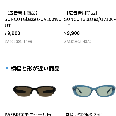
株式会社インターメスティック
ゾフ・カスタマーサポート
【広告着用商品】
【広告着用商品】
材質
TEL：0120-013-883
SUNCUTGlasses/UV100%C
SUNCUTGlasses/UV100
UT
UT
フロント素材：French Plastic
使用上の注意：高温のところに置いたり、傷をつけるような金属と一
緒にしまわないようご注意下さい。
9,900
9,900
¥
¥
ZA201G01-14E6
ZA181G05-43A2
お気に入り
お気に入りに追加済です。
横幅と形が近い商品
お気に入りリストは
こちら
[WEB限定モアセール価
[期間限定価格]Zoff｜