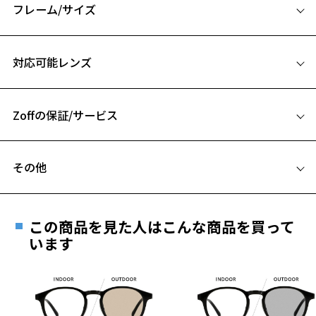
フレーム/サイズ
下記アタッチメントは本製品と互換性があります。複数の組み合わせ
をお楽しみいただけます。
サイズ
ZN241G10-14E2
対応可能レンズ
ZN241G10-72A1
55□18-145
また、本製品に付属するアタッチメントもお買い求めいただけますの
A 片方のレンズ横幅：55mm
でレンズに傷がついたときや予備としてご利用ください。
ZN241G10-14E1
Zoffの保証/サービス
B ブリッジ(鼻部分)の横幅：18mm
C テンプル(つる)の長さ：145mm
※柄や色味の出方に個体差があり、画像と異なる場合がございます。
フレームとレンズの合計料金を知りたい方へ
その他
Zoff NIGHT & DAY ページをみる
Zoffならではの安心サポート
価格シミュレーターはこちら
遠近両用はZoffオンラインストアでは販売しておりません。
＜商品に関する注意事項＞
ご希望のお客さまは、「レンズ交換券」をお選びのうえ、
※フロントアタッチメントは｢カラーレンズ｣になりますので、本体の
この商品を見た人はこんな商品を買って
安心1 フレーム１年間品質保証
レンズは｢透明レンズ｣がおすすめです。
最寄りのZoff実店舗にてレンズをお買い求めください。
います
※フロントアタッチメントのレンズを交換することはできません。
※サングラスやパッケージ品では「レンズ交換券」はお選び
商品不良により生じた破損等の不具合は、お渡し
いただけません。「度無し」をお選びいただき実店舗へご相
日または発送日より１年間修理又は交換させて頂
＜使用上の注意事項＞
談ください。
きます。
※自動車のフロントガラス等、 熱強化したガラスを通して使用すると
※保証期間内に交換が行われた場合、保証期間は初期の期間から
ガラスのひずみの干渉色が見えることがあります。