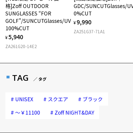
格]Zoff OUTDOOR
GDC/SUNCUTGlasses/U
SUNGLASSES “FOR
0%CUT
GOLF”/SUNCUTGlasses/UV
9,990
¥
100%CUT
ZA251G37-71A1
5,940
¥
ZA261G20-14E2
TAG
／ タグ
#
#
#
UNISEX
スクエア
ブラック
#
#
～￥11100
Zoff NIGHT&DAY