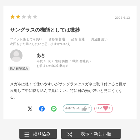
2026.6.13
サングラスの機能としては微妙
フィット感
:とても良い
価格感
:普通
品質
:普通
満足度
:悪い
次回もまた購入したいと思いますか
:いいえ
あき
年代:
40代
性別:
男性
職業:
会社員
お住まいの地域:
北海道
メガネは軽くて使いやすいがサングラスはメガネに取り付けると目が
反射して中に映り込んで見にくい。特に日の光が強いと見にくくな
る。
参考になった
2
Like!
0
絞り込み
表示：新しい順