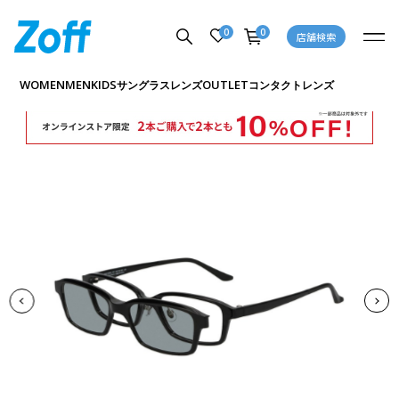
0
0
店舗検索
商品詳細ページへ
WOMEN
MEN
KIDS
OUTLET
サングラス
レンズ
コンタクトレンズ