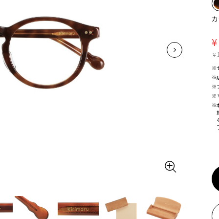
カ
¥
¥
※
※
※
※
※