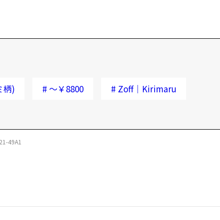
ミ柄)
#
～￥8800
#
Zoff｜Kirimaru
21-49A1