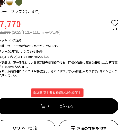
ラー：ブラウン(デミ柄)
7,770
511
11,100
(2025年12月11日時点の価格)
セットレンズ込み
店舗・WEBで価格が異なる場合がこざいます。
フレーム1年間、レンズ6ヶ月保証
￥3,300(税込)以上で日本全国送料無料
本商品は、現在表示している限定販売期間終了後も、同様の価格で販売を継続または再度実
施する場合があります。
なお、販売価格については今後改定し、さらに値下げする可能性があります。あらかじめご
了承ください。
8/16まで！まとめ買い10%OFF！
カートに入れる
店頭の在庫を探す
WEB試着