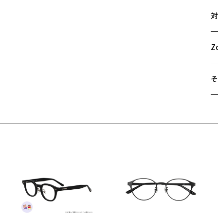
サ
テ
対
De
48
う
A
も
B
Z
C
【
き
そ
ケ
遠
き
ご
Y
最
ャ
※
ン
せ
を
「
Z
＜
※
オ