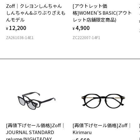
実
Zoff｜クレヨンしんちゃん
[アウトレット価
ご
仕
しんちゃん&ぶりぶりざえも
格]WOMEN’S BASIC(アウト
の
んモデル
レット店舗限定商品)
度
D
12,200
4,900
お気に入り
詳
E
¥
¥
ZA261036-14E1
ZC222007-14F1
商品詳細ページへ
実
重
お気に入りに追加済です。
お
お気に入りリストは
こちら
そ
22
※
※
※
タ
材
[再値下げセール価格]Zoff｜
[再値下げセール価格]Zoff｜
フ
JOURNAL STANDARD
Kirimaru
relume/NIGHT&DAY