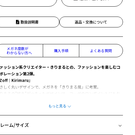
取扱説明書
返品・交換について
メガネ度数が
購入手順
よくある質問
わからない方へ
ァッション系クリエイター・きりまるとの、ファッションを楽しむコ
ボレーション第2弾。
Zoff｜Kirimaru』
さしく丸いデザインで、メガネを「きりまる風」に考案。
りまるの”好き”がつまったデザインは、コーデのワンポイントにもお
すめ。
ガネ・サングラスファッションを一緒に楽しもう♪
03
レーム/サイズ
ガネ初心者でも、こなれ感を演出してくれるメガネ。
フレームで挑戦しやすく、丸みのあるシェイプで優しい印象に。