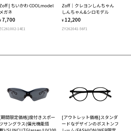
店舗で度付きにできます
Zoff | ちいかわ COOLmodel
Zoff｜クレヨンしんちゃん
購入時に「レンズ交換券」をお選びいただくと、実店舗で度数を測定
上がり寸法
安心3 かかり具合調整無料
メガネ
しんちゃん&シロモデル
うえ、
7,700
12,200
付きレンズ（標準セットレンズ）へ無料交換いただけます。
 仕上がりの横幅：約140mm
¥
¥
フレームの歪みやかかり具合の調整・クリーニングは、全国の
しくはこちら
 仕上がりの縦幅：約47mm
ZC261002-14E1
ZY262041-56F1
Zoff店舗にていつでも対応いたします。
店舗で度数を測定いただけます
さ
近くのZoff実店舗にて度数を測定いただけます（無料）。
の際は記入用紙をダウンロードしてお使いください。
もっと見る
.7g
メガネ：デモレンズを外した重さ
ダウンロード
サングラス：レンズ込みの重さ
着脱式サングラス：デモレンズ、アタッチメント込みの重さ
イプ
ボストン
質
[期間限定価格]度付きスポー
[アウトレット価格]スタンダ
ロント素材：アセテート
ツサングラス(偏光機能搭
ードなデザインのボストンフ
載)/SUNCUTGlasses/UV100
レーム/FASHION(WEB限定