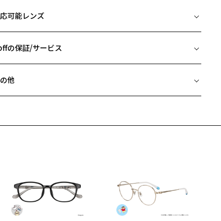
イズ
ンプルには、「うねうね」パーツをプラス。
応可能レンズ
tails Point
□22-145
ねうねパーツはきりまるさんのアイデア。テンプルエンドのデザイン
 片方のレンズ横幅：48mm
ポイント。
 ブリッジ(鼻部分)の横幅：22mm
offの保証/サービス
 テンプル(つる)の長さ：145mm
付属品】オリジナルケース＆メガネ拭き付き
フレームとレンズの合計料金を知りたい方へ
りまるさんセレクトのナチュラルカラーがかわいいレザー風のメガネ
の他
ースとメガネ拭き付き。
Zoffならではの安心サポート
価格シミュレーターはこちら
近両用はZoffオンラインストアでは販売しておりません。
りまる
希望のお客さまは、「レンズ交換券」をお選びのうえ、
ouTubeやInstagramにて主にコスメ・ファッションを発信。YouTubeチ
安心1 フレーム１年間品質保証
寄りのZoff実店舗にてレンズをお買い求めください。
ンネル登録者100万人超、SNS総フォロワー250万人以上。ファッショ
サングラスやパッケージ品では「レンズ交換券」はお選びいただけま
やメイクの発信のほか、かざらないキャラクターが多くの女性の共感
商品不良により生じた破損等の不具合は、お渡し日または発送
ん。
日より１年間修理又は交換させて頂きます。
得ている。
度無し」をお選びいただき実店舗へご相談ください。
※保証期間内に交換が行われた場合、保証期間は初期の期間から延長されま
せん。
off | Kirimaru 特設ページはこちら
安心2 視力測定無料
メガネの度数情報がわからない方へ＞
柄や色味の出方に個体差があり、画像と異なる場合がございます。
お持ちのZoffメガネサイズを確認するには？
視力の変化を早めに発見するために、定期的な視力測定をおす
ンラインストアでフレームのみ購入して、
すめいたします。