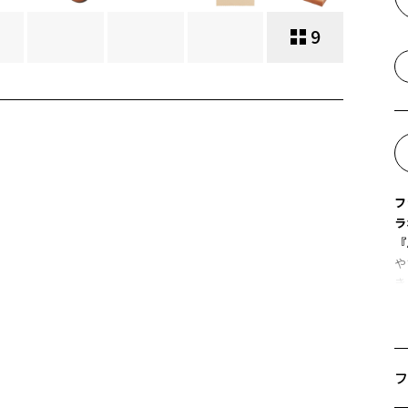
9
フ
ラ
『
や
き
す
メ
#
フ
メ
細