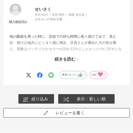
せいさく
年代:
50代
性別:
男性
職業:
会社員
お住まいの地域:
近畿
他の眼鏡を買った時に、店頭での待ち時間に色々掛けてみて、見た
目・掛け心地共にピッタリ感に満足、店員さんが薦めた方の色を購
入、度数はバッチリだかカラーが10か15％にしたかったのに20％にな
ったせいか？色のせいか？クリアー度が少し不満なところだけがマイ
続きを読む
ナス要因（光学ガラスでなくいかにもプラスチック的な不鮮明さに感
じる）
参考になった
0
Like!
0
絞り込み
表示：新しい順
レビューを書く