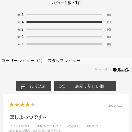
1
レビュー件数：
件
★
5
(0)
★
4
(1)
★
3
(0)
★
2
(0)
★
1
(0)
ユーザーレビュー
（1）
スタッフレビュー
絞り込み
表示：新しい順
2026.7.19
ほしよっつです～
フィット感
:良い
価格感
:とても良い
品質
:良い
満足度
:良い
次回もまた購入したいと思いますか
:はい