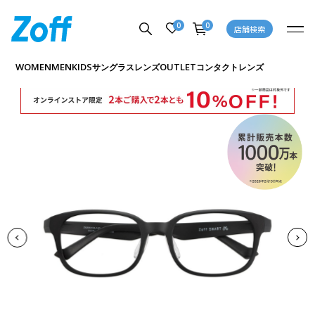
0
0
店舗検索
商品詳細ページへ
WOMEN
MEN
KIDS
OUTLET
サングラス
レンズ
コンタクトレンズ