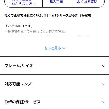
購入手順
よくある質問
わからない方へ
軽くて柔軟で壊れにくいZoff Smartシリーズから新作が登場
「Zoff SMARTとは」
・長時間の使用でも疲れにくい軽さを実現。
・フレームがしなやかな為、壊れにくく、フィット感も抜群。
・微調整可能なラバーモダンでいつでも快適なかけ心地。
・肌に優しく跡がつきにくいシリコンパッドが標準装備。
スライド可能なシリコン鼻PAD（万が一破損しても交換可能）を採用
し
フレーム/サイズ
接地面が広くなったことでフィット感が向上、鼻に跡もつきにくくな
っております。
サイズ
対応可能レンズ
シリコンパッドのサイズ L (23mm）
53□19-143
A 片方のレンズ横幅：53mm
Zoff SMART (ゾフ・スマート) ページをみる
Zoffの保証/サービス
B ブリッジ(鼻部分)の横幅：19mm
※柄や色味の出方に個体差があり、画像と異なる場合がございます。
C テンプル(つる)の長さ：143mm