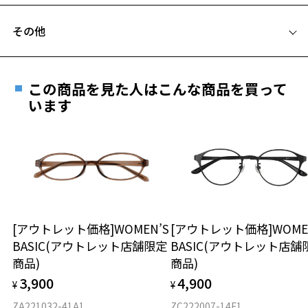
フレームとレンズの合計料金を知りたい方へ
その他
Zoffならではの安心サポート
価格シミュレーターはこちら
遠近両用はZoffオンラインストアでは販売しておりません。
ご希望のお客さまは、「レンズ交換券」をお選びのうえ、
この商品を見た人はこんな商品を買って
安心1 フレーム１年間品質保証
最寄りのZoff実店舗にてレンズをお買い求めください。
います
※サングラスやパッケージ品では「レンズ交換券」はお選び
商品不良により生じた破損等の不具合は、お渡し
いただけません。「度無し」をお選びいただき実店舗へご相
日または発送日より１年間修理又は交換させて頂
談ください。
きます。
※保証期間内に交換が行われた場合、保証期間は初期の期間から
延長されません。
お持ちのZoffメガネサイズを確認するには？
＜メガネの度数情報がわからない方へ＞
安心2 視力測定無料
[アウトレット価格]WOMEN’S
[アウトレット価格]WOME
オンラインストアでフレームのみ購入して、
BASIC(アウトレット店舗限定
BASIC(アウトレット店舗
実店舗で度付きにできます
仕上がり寸法
視力の変化を早めに発見するために、定期的な視
商品)
商品)
ご購入時に「レンズ交換券」をお選びいただくと、実店舗で
力測定をおすすめいたします。
3,900
4,900
度数を測定のうえ、度付きレンズ（標準セットレンズ）へ無
¥
¥
D 仕上がりの横幅：約138mm
料交換いただけます。
E 仕上がりの縦幅：約44mm
安心3 かかり具合調整無料
ZA221032-41A1
ZC222007-14F1