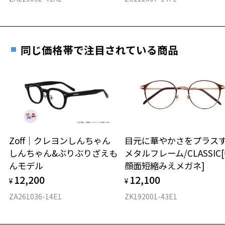
詳しくはこちら
重さ
フレームの歪みやかかり具合の調整・クリーニン
実店舗で度数を測定いただけます
グは、全国のZoff店舗にていつでも対応いたしま
お近くのZoff実店舗にて度数を測定いただけます（無料）。
す。
13.6g
同じ価格帯で注目されている商品
その際は記入用紙をダウンロードしてお使いください。
お気に入り
※メガネ：デモレンズを外した重さ
※サングラス：レンズ込みの重さ
※着脱式サングラス：デモレンズ、アタッチメント込みの重さ
ダウンロード
もっと見る
お気に入りに追加済です。
タイプ
お気に入りリストは
こちら
ウエリントン
Zoff｜クレヨンしんちゃん
目元に華やかさをプラス
しんちゃん&ぶりぶりざえも
メタルフレーム/CLASSIC
材質
んモデル
顔面短縮みえメガネ]
フロント素材：S.E.Plastic(Ultem)
12,200
12,100
¥
¥
ZA261036-14E1
ZK192001-43E1