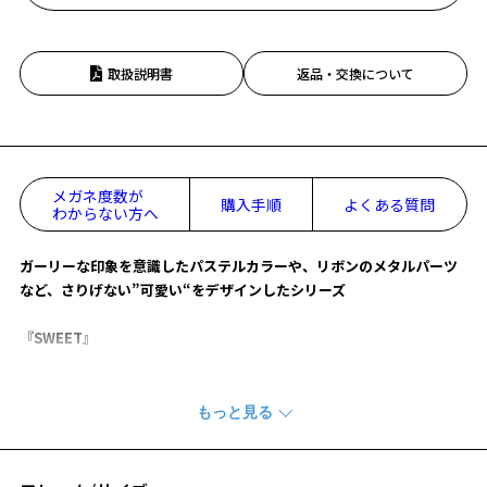
取扱説明書
返品・交換について
メガネ度数が
購入手順
よくある質問
わからない方へ
ガーリーな印象を意識したパステルカラーや、リボンのメタルパーツ
など、さりげない”可愛い“をデザインしたシリーズ
『SWEET』
【デザイン】
"バレエコア"の要素を取り入れたメガネ。
テンプルにデザインされたさりげなく可愛いリボン型アイコン。
テンプルエンドに施された指輪をモチーフにしたリング型パーツがこ
だわりポイント！