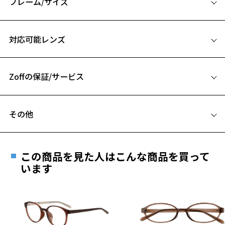
フレーム/サイズ
肌なじみの良いピンクやブラウンを多くラインアップし、コーディネ
ートにも取り入れやすいトレンド感あるデザインです。
サイズ
対応可能レンズ
※柄や色味の出方に個体差があり、画像と異なる場合がございます。
53□18-145
A 片方のレンズ横幅：53mm
SWEET＆CHIC 特設ページをみる
Zoffの保証/サービス
B ブリッジ(鼻部分)の横幅：18mm
※アウトレット商品は、販売から一定期間経過した商品などです。キ
C テンプル(つる)の長さ：145mm
ズ、汚れなどがあるB級品ではございません。
フレームとレンズの合計料金を知りたい方へ
お気に入り
その他
Zoffならではの安心サポート
価格シミュレーターはこちら
遠近両用はZoffオンラインストアでは販売しておりません。
お気に入りに追加済です。
ご希望のお客さまは、「レンズ交換券」をお選びのうえ、
お気に入りリストは
こちら
この商品を見た人はこんな商品を買って
安心1 フレーム１年間品質保証
最寄りのZoff実店舗にてレンズをお買い求めください。
います
※サングラスやパッケージ品では「レンズ交換券」はお選び
商品不良により生じた破損等の不具合は、お渡し
いただけません。「度無し」をお選びいただき実店舗へご相
日または発送日より１年間修理又は交換させて頂
談ください。
きます。
※保証期間内に交換が行われた場合、保証期間は初期の期間から