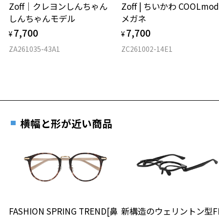
Zoff｜クレヨンしんちゃん
Zoff | ちいかわ COOLmod
しんちゃんモデル
メガネ
材質
7,700
7,700
¥
¥
フロント素材：French Plastic/メタル
ZA261035-43A1
ZC261002-14E1
横幅と形が近い商品
FASHION SPRING TREND[鼻
新構造のウェリントン型FL