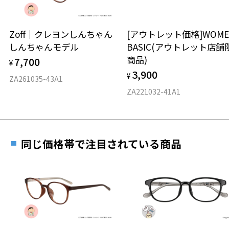
延長されません。
お持ちのZoffメガネサイズを確認するには？
＜メガネの度数情報がわからない方へ＞
安心2 視力測定無料
Zoff｜クレヨンしんちゃん
[アウトレット価格]WOME
オンラインストアでフレームのみ購入して、
しんちゃんモデル
BASIC(アウトレット店舗
実店舗で度付きにできます
仕上がり寸法
視力の変化を早めに発見するために、定期的な視
商品)
7,700
ご購入時に「レンズ交換券」をお選びいただくと、実店舗で
¥
力測定をおすすめいたします。
3,900
度数を測定のうえ、度付きレンズ（標準セットレンズ）へ無
¥
D 仕上がりの横幅：約147mm
ZA261035-43A1
料交換いただけます。
E 仕上がりの縦幅：約52mm
安心3 かかり具合調整無料
ZA221032-41A1
詳しくはこちら
重さ
フレームの歪みやかかり具合の調整・クリーニン
実店舗で度数を測定いただけます
グは、全国のZoff店舗にていつでも対応いたしま
お近くのZoff実店舗にて度数を測定いただけます（無料）。
す。
15.4g
同じ価格帯で注目されている商品
その際は記入用紙をダウンロードしてお使いください。
※メガネ：デモレンズを外した重さ
※サングラス：レンズ込みの重さ
※着脱式サングラス：デモレンズ、アタッチメント込みの重さ
ダウンロード
もっと見る
タイプ
ボストン