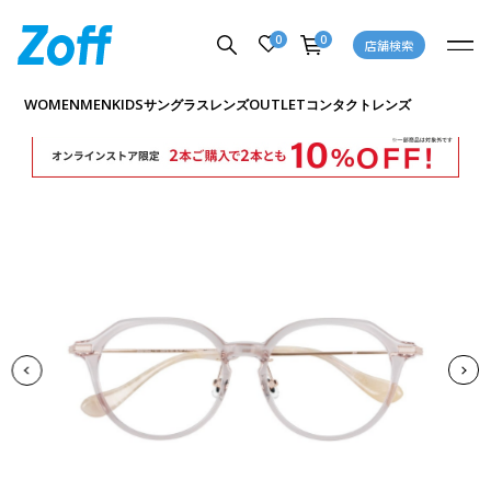
0
0
店舗検索
商品詳細ページへ
WOMEN
MEN
KIDS
OUTLET
サングラス
レンズ
コンタクトレンズ