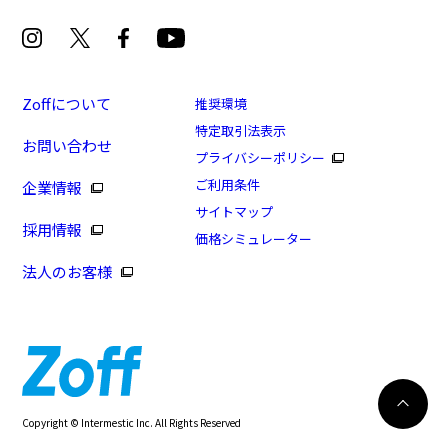
Zoffについて
推奨環境
特定取引法表示
お問い合わせ
[アウトレット価格]甘く可愛い印象のボストンフレー
プライバシーポリシー
ム/SWEET(アウトレット店舗限定商品)
ご利用条件
企業情報
商品番号：ZN251004-11A1/フレームカラー：グレー(ク
サイトマップ
採用情報
リア)/単価：￥5,550
価格シミュレーター
法人のお客様
ログインして申し込む
※商品が再入荷された際にメールでお知らせします。
※本サービスは商品の購入をお約束するものではありません。
※ご希望の商品が再入荷しない場合もございますので予めご了承ください。
※「再入荷お知らせメール」はZoffオンラインストアで取り扱っている商品が対象
再入荷のお知らせ
Copyright © Intermestic Inc. All Rights Reserved
となります。
341
WEB試着