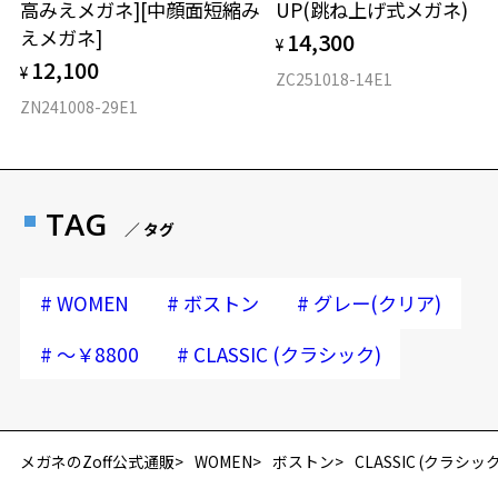
高みえメガネ][中顔面短縮み
UP(跳ね上げ式メガネ)
えメガネ]
14,300
¥
12,100
¥
ZC251018-14E1
ZN241008-29E1
TAG
／ タグ
#
#
#
WOMEN
ボストン
グレー(クリア)
#
#
～￥8800
CLASSIC (クラシック)
再入荷お知らせメールのお申し込み
「再入荷お知らせメール」はZoffオンラインストア会員さまのみ対象となります。
メガネのZoff公式通販
WOMEN
ボストン
CLASSIC (クラシック