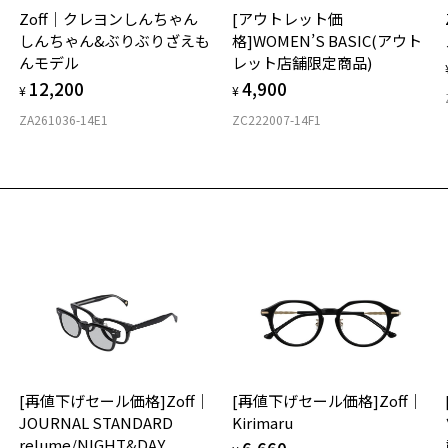
実
Zoff｜クレヨンしんちゃん
[アウトレット価
ご
仕
しんちゃん&ぶりぶりざえも
格]WOMEN’S BASIC(アウト
の
んモデル
レット店舗限定商品)
度
D
12,200
4,900
詳
E
¥
¥
お気に入り
ZA261036-14E1
ZC222007-14F1
実
重
商品詳細ページへ
お
お気に入りに追加済です。
そ
17
お気に入りリストは
こちら
※
※
※
タ
材
[再値下げセール価格]Zoff｜
[再値下げセール価格]Zoff｜
フ
JOURNAL STANDARD
Kirimaru
relume/NIGHT&DAY