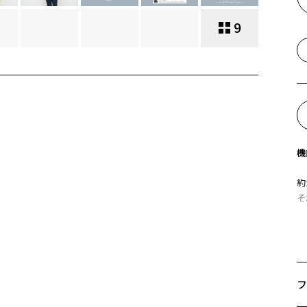
9
機
約
そ
【
①
約
に
フ
こ
顔