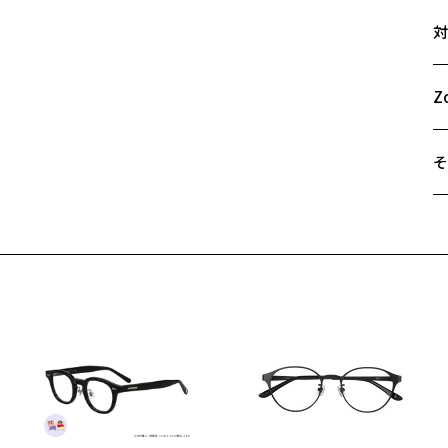
サ
置
対
55
②
A
フ
B
Z
を
C
③
そ
モ
し
遠
い
ご
最
新
※
ト
せ
た
「
※
＜
Z
オ