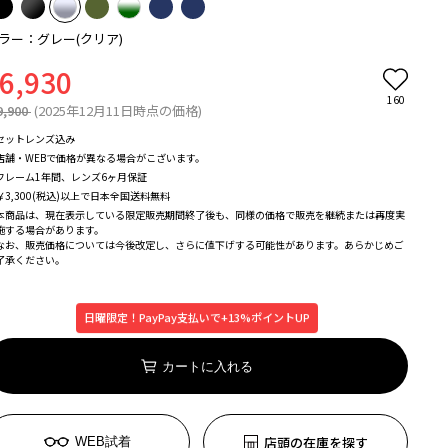
ラー：グレー(クリア)
6,930
160
9,900
(2025年12月11日時点の価格)
セットレンズ込み
店舗・WEBで価格が異なる場合がこざいます。
フレーム1年間、レンズ6ヶ月保証
￥3,300(税込)以上で日本全国送料無料
本商品は、現在表示している限定販売期間終了後も、同様の価格で販売を継続または再度実
施する場合があります。
なお、販売価格については今後改定し、さらに値下げする可能性があります。あらかじめご
了承ください。
日曜限定！PayPay支払いで+13%ポイントUP
カートに入れる
店頭の在庫を探す
WEB試着