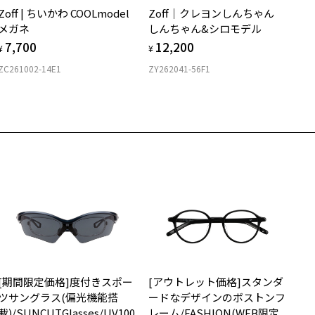
店舗で度付きにできます
Zoff | ちいかわ COOLmodel
Zoff｜クレヨンしんちゃん
購入時に「レンズ交換券」をお選びいただくと、実店舗で度数を測定
上がり寸法
安心3 かかり具合調整無料
メガネ
しんちゃん&シロモデル
うえ、
7,700
12,200
付きレンズ（標準セットレンズ）へ無料交換いただけます。
 仕上がりの横幅：約145mm
¥
¥
フレームの歪みやかかり具合の調整・クリーニングは、全国の
しくはこちら
 仕上がりの縦幅：約38mm
ZC261002-14E1
ZY262041-56F1
Zoff店舗にていつでも対応いたします。
店舗で度数を測定いただけます
さ
近くのZoff実店舗にて度数を測定いただけます（無料）。
の際は記入用紙をダウンロードしてお使いください。
もっと見る
.4g
メガネ：デモレンズを外した重さ
ダウンロード
サングラス：レンズ込みの重さ
着脱式サングラス：デモレンズ、アタッチメント込みの重さ
イプ
ウエリントン
質
[期間限定価格]度付きスポー
[アウトレット価格]スタンダ
ロント素材：French Plastic/メタル
ツサングラス(偏光機能搭
ードなデザインのボストンフ
載)/SUNCUTGlasses/UV100
レーム/FASHION(WEB限定