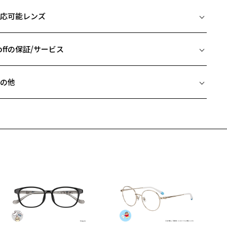
イズ
にメガネが装用できるように鼻パッド位置を調整しています。
応可能レンズ
□17-145
テンプルのクランク形状
 片方のレンズ横幅：55mm
ロント側と中間あたりにクランク形状をつくり、テンプル全体の長さ
 ブリッジ(鼻部分)の横幅：17mm
offの保証/サービス
出すことで密着力をほどよく調整できるようになりました。
 テンプル(つる)の長さ：145mm
フレームとレンズの合計料金を知りたい方へ
フレームの理想的な重心バランス
の他
ダンの先に金と同じ比重のタングステン合金というレアメタルを内蔵
Zoffならではの安心サポート
価格シミュレーターはこちら
、メガネ着用時の重心バランスを調整し、鼻にかかる負担を軽減して
近両用はZoffオンラインストアでは販売しておりません。
ます。
希望のお客さまは、「レンズ交換券」をお選びのうえ、
安心1 フレーム１年間品質保証
寄りのZoff実店舗にてレンズをお買い求めください。
機能を搭載したことで、顔なじみの良いデザインだけでなく、フィッ
サングラスやパッケージ品では「レンズ交換券」はお選びいただけま
感も充実させ、かけ心地良く、より快適に過ごせるようになりまし
商品不良により生じた破損等の不具合は、お渡し日または発送
ん。
日より１年間修理又は交換させて頂きます。
。
度無し」をお選びいただき実店舗へご相談ください。
※保証期間内に交換が行われた場合、保証期間は初期の期間から延長されま
せん。
柄や色味の出方に個体差があり、画像と異なる場合がございます。
安心2 視力測定無料
メガネの度数情報がわからない方へ＞
off NEW STANDARD ページをみる
お持ちのZoffメガネサイズを確認するには？
視力の変化を早めに発見するために、定期的な視力測定をおす
ンラインストアでフレームのみ購入して、
すめいたします。