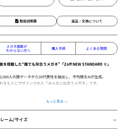
取扱説明書
返品・交換について
メガネ度数が
購入手順
よくある質問
わからない方へ
能を搭載した“誰でも似合うメガネ”「Zoff NEW STANDARD Ⅱ」
2,000人の顔データから30代男性を抽出し、平均顔をAIが生成。
れをもとにデザインされた「みんなに似合うメガネ」です。
デザイン】
人間工学に基づいた男性平均値から設計されたフレームです。
2,000人の顔画像から30代男性を抽出し平均顔をAIが生成、それをもと
デザイン、設計されています。
レーム/サイズ
の平均顔から、顔に対するフレームの最適な位置を算出し、メガネと
のバランスを考えフレーム内の瞳の位置を最適化したり、より良い位