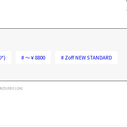
ア)
#
～￥8800
#
Zoff NEW STANDARD
N251002-12A1