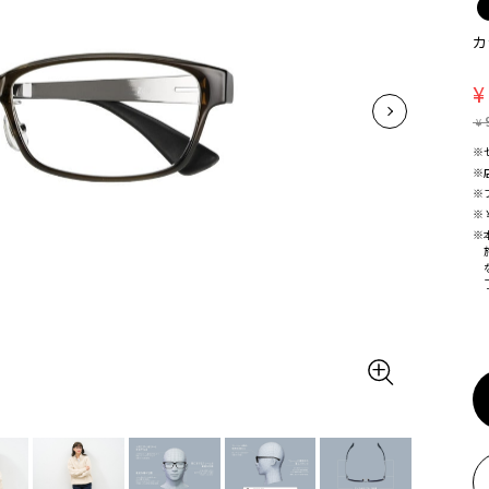
カ
¥
¥
※
※
※
※
※