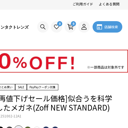
ご利用ガイド
よくある質問
0
0
コンタクトレンズ
店舗検索
まとめ買い
SALE
PayPayクーポン対象
[再値下げセール価格]似合うを科学
したメガネ(Zoff NEW STANDARD)
251002-12A1