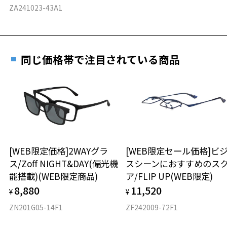
詳しくはこちら
ZA241023-43A1
重さ
フレームの歪みやかかり具合の調整・クリーニン
実店舗で度数を測定いただけます
グは、全国のZoff店舗にていつでも対応いたしま
お近くのZoff実店舗にて度数を測定いただけます（無料）。
す。
17.6g
その際は記入用紙をダウンロードしてお使いください。
同じ価格帯で注目されている商品
※メガネ：デモレンズを外した重さ
※サングラス：レンズ込みの重さ
※着脱式サングラス：デモレンズ、アタッチメント込みの重さ
ダウンロード
もっと見る
タイプ
ウエリントン
[WEB限定価格]2WAYグラ
[WEB限定セール価格]ビ
材質
ス/Zoff NIGHT&DAY(偏光機
スシーンにおすすめのス
能搭載)(WEB限定商品)
ア/FLIP UP(WEB限定)
フロント素材：French Plastic/メタル
8,880
11,520
¥
¥
ZN201G05-14F1
ZF242009-72F1