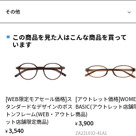
お気に入りに追加済です。
モダンの先に金と同じ比重のタングステン合金というレアメタルを内
フレームとレンズの合計料金を知りたい方へ
お気に入りリストは
こちら
蔵し、メガネ着用時の重心バランスを調整し、鼻にかかる負担を軽減
その他
しています。
Zoffならではの安心サポート
価格シミュレーターはこちら
遠近両用はZoffオンラインストアでは販売しておりません。
新機能を搭載したことで、顔なじみの良いデザインだけでなく、フィ
ご希望のお客さまは、「レンズ交換券」をお選びのうえ、
ット感も充実させ、かけ心地良く、より快適に過ごせるようになりま
この商品を見た人はこんな商品を買って
安心1 フレーム１年間品質保証
した。
最寄りのZoff実店舗にてレンズをお買い求めください。
います
※サングラスやパッケージ品では「レンズ交換券」はお選び
商品不良により生じた破損等の不具合は、お渡し
※柄や色味の出方に個体差があり、画像と異なる場合がございます。
いただけません。「度無し」をお選びいただき実店舗へご相
日または発送日より１年間修理又は交換させて頂
談ください。
きます。
Zoff NEW STANDARD ページをみる
※保証期間内に交換が行われた場合、保証期間は初期の期間から
延長されません。
お持ちのZoffメガネサイズを確認するには？
＜メガネの度数情報がわからない方へ＞
安心2 視力測定無料
[WEB限定モアセール価格]ス
[アウトレット価格]WOME
オンラインストアでフレームのみ購入して、
タンダードなデザインのボス
BASIC(アウトレット店舗
実店舗で度付きにできます
仕上がり寸法
視力の変化を早めに発見するために、定期的な視
トンフレーム(WEB・アウトレ
商品)
ご購入時に「レンズ交換券」をお選びいただくと、実店舗で
力測定をおすすめいたします。
ット店舗限定商品)
3,900
度数を測定のうえ、度付きレンズ（標準セットレンズ）へ無
¥
D 仕上がりの横幅：約142mm
3,540
料交換いただけます。
¥
E 仕上がりの縦幅：約42mm
安心3 かかり具合調整無料
ZA221032-41A1