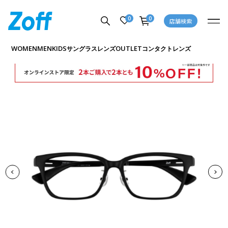
0
0
店舗検索
商品詳細ページへ
WOMEN
MEN
KIDS
OUTLET
サングラス
レンズ
コンタクトレンズ