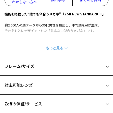
わからない方へ
機能を搭載した“誰でも似合うメガネ”「Zoff NEW STANDARD Ⅱ」
約2,000人の顔データから30代男性を抽出し、平均顔をAIが生成。
それをもとにデザインされた「みんなに似合うメガネ」です。
【デザイン】
①人間工学に基づいた男性平均値から設計されたフレームです。
約2,000人の顔画像から30代男性を抽出し平均顔をAIが生成、それをも
とにデザイン、設計されています。
この平均顔から、顔に対するフレームの最適な位置を算出し、メガネ
フレーム/サイズ
と顔のバランスを考えフレーム内の瞳の位置を最適化したり、より良
い位置にメガネが装用できるように鼻パッド位置を調整しています。
サイズ
対応可能レンズ
②テンプルのクランク形状
54□16-145
フロント側と中間あたりにクランク形状をつくり、テンプル全体の長
お気に入り
A 片方のレンズ横幅：54mm
さを出すことで密着力をほどよく調整できるようになりました。
Zoffの保証/サービス
B ブリッジ(鼻部分)の横幅：16mm
③フレームの理想的な重心バランス
C テンプル(つる)の長さ：145mm