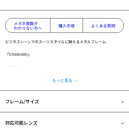
メガネ度数が
購入手順
よくある質問
わからない方へ
ビジネスシーンでのスーツスタイルに映えるメタルフレーム
『STANDARD』
【デザイン】
エッジの効いたスタイリッシュなスクエアシェイプに、立体的なカッ
ティングを施したテンプルが特徴。
テンプルには軽量なTR素材を使用し、メタリック塗装やスポーティー
なカラーリングも映える。
フレーム/サイズ
【スタイリングポイント】
スーツスタイルにもお使いいただけるデザインです。
サイズ
ビジネスシーンで大活躍間違いなしの1本。
対応可能レンズ