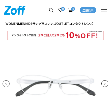
0
0
店舗検索
商品詳細ページへ
WOMEN
MEN
KIDS
OUTLET
サングラス
レンズ
コンタクトレンズ