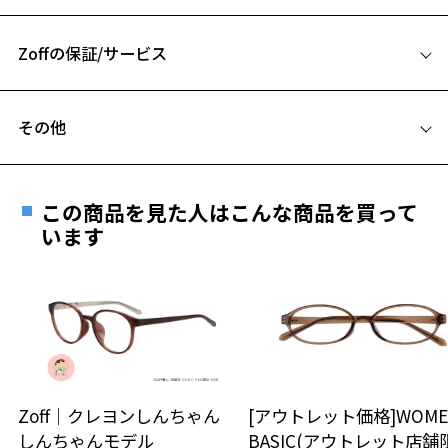
56□15-147
※柄や色味の出方に個体差があり、画像と異なる場合がございます。
A 片方のレンズ横幅：56mm
BUSINESS 特集ページをみる
Zoffの保証/サービス
B ブリッジ(鼻部分)の横幅：15mm
C テンプル(つる)の長さ：147mm
フレームとレンズの合計料金を知りたい方へ
※アウトレット商品は、販売から一定期間経過した商品などです。キ
その他
ズ、汚れなどがあるB級品ではございません。
Zoffならではの安心サポート
お気に入り
価格シミュレーターはこちら
遠近両用はZoffオンラインストアでは販売しておりません。
ご希望のお客さまは、「レンズ交換券」をお選びのうえ、
この商品を見た人はこんな商品を買って
安心1 フレーム１年間品質保証
お気に入りに追加済です。
最寄りのZoff実店舗にてレンズをお買い求めください。
います
お気に入りリストは
こちら
※サングラスやパッケージ品では「レンズ交換券」はお選び
商品不良により生じた破損等の不具合は、お渡し
いただけません。「度無し」をお選びいただき実店舗へご相
日または発送日より１年間修理又は交換させて頂
談ください。
きます。
※保証期間内に交換が行われた場合、保証期間は初期の期間から
延長されません。
お持ちのZoffメガネサイズを確認するには？
＜メガネの度数情報がわからない方へ＞
安心2 視力測定無料
Zoff｜クレヨンしんちゃん
[アウトレット価格]WOME
オンラインストアでフレームのみ購入して、
しんちゃんモデル
BASIC(アウトレット店舗
実店舗で度付きにできます