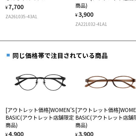
仕上がり寸法
視力の変化を早めに発見するために、定期的な視
商品)
7,700
ご購入時に「レンズ交換券」をお選びいただくと、実店舗で
¥
力測定をおすすめいたします。
3,900
度数を測定のうえ、度付きレンズ（標準セットレンズ）へ無
¥
D 仕上がりの横幅：約139mm
ZA261035-43A1
料交換いただけます。
E 仕上がりの縦幅：約36mm
安心3 かかり具合調整無料
ZA221032-41A1
詳しくはこちら
重さ
フレームの歪みやかかり具合の調整・クリーニン
実店舗で度数を測定いただけます
グは、全国のZoff店舗にていつでも対応いたしま
お近くのZoff実店舗にて度数を測定いただけます（無料）。
す。
16.9g
同じ価格帯で注目されている商品
その際は記入用紙をダウンロードしてお使いください。
※メガネ：デモレンズを外した重さ
※サングラス：レンズ込みの重さ
※着脱式サングラス：デモレンズ、アタッチメント込みの重さ
ダウンロード
もっと見る
タイプ
スクエア
[アウトレット価格]WOMEN’S
[アウトレット価格]WOME
BASIC(アウトレット店舗限定
BASIC(アウトレット店舗
材質
商品)
商品)
フロント素材：Metal/French Plastic
4,900
3,900
¥
¥