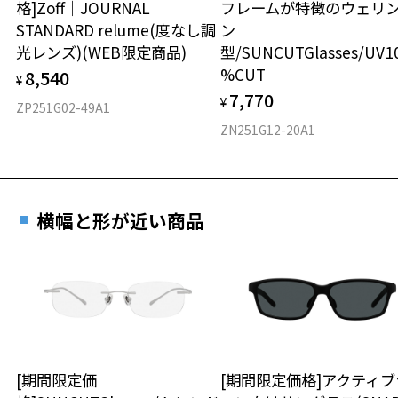
格]Zoff｜JOURNAL
フレームが特徴のウェリ
スクエア
にご提示いだければ、初回に限り加工賃はかかりませんので、必ずス
STANDARD relume(度なし調
ン
タッフにご提示ください。
光レンズ)(WEB限定商品)
型/SUNCUTGlasses/UV1
材質
商品発送から6か月を過ぎた場合、又はお客様からの【商品発送メー
%CUT
8,540
ル】のご提示が無かった場合、レンズ代金の他に加工賃として3,300
¥
フロント素材：アセテート
7,770
円(税込)を頂戴いたしますので、予めご了承ください。
¥
ZP251G02-49A1
ZN251G12-20A1
横幅と形が近い商品
[期間限定価
[期間限定価格]アクティブ