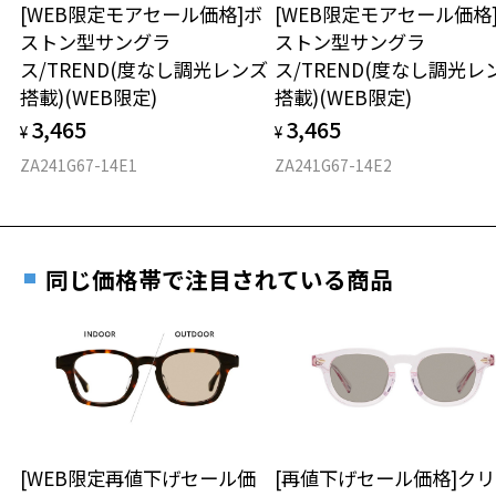
※保証期間内に交換が行われた場合、保証期間は初期の期間から
※柄や色味の出方に個体差があり、画像と異なる場合がございます。
[WEB限定モアセール価格]ボ
[WEB限定モアセール価格
延長されません。
※こちらの商品は度付き不可となります。
ストン型サングラ
ストン型サングラ
お持ちのZoffメガネサイズを確認するには？
ス/TREND(度なし調光レンズ
ス/TREND(度なし調光レ
Zoff NEW STANDARD ページをみる
安心2 視力測定無料
搭載)(WEB限定)
搭載)(WEB限定)
3,465
3,465
品名：サングラス
¥
¥
仕上がり寸法
視力の変化を早めに発見するために、定期的な視
レンズの材質：プラスチック(コーティング)
力測定をおすすめいたします。
ZA241G67-14E1
ZA241G67-14E2
レンズ枠の材質：プラスチック
D 仕上がりの横幅：約135mm
テンプルの材質：プラスチック
E 仕上がりの縦幅：約41mm
安心3 かかり具合調整無料
可視光線透過率：40%
紫外線透過率：0.1%以下 (紫外線カット率：99.9%以上)
重さ
フレームの歪みやかかり具合の調整・クリーニン
同じ価格帯で注目されている商品
レンズカラー：Z-SMOKY_GY60F / グレー系
グは、全国のZoff店舗にていつでも対応いたしま
使用上の注意：高温のところに置いたり、傷をつけるような金属と一
す。
28.5g
緒にしまわないようご注意下さい。
＜実店舗でサングラスまたはパッケージ商品等のレンズ交換について
※メガネ：デモレンズを外した重さ
＞
※サングラス：レンズ込みの重さ
2024年3月1日から、店頭に商品をお持ち込みいただいて、レンズ交換
※着脱式サングラス：デモレンズ、アタッチメント込みの重さ
もっと見る
をされる場合は、レンズ代金の他に3,300円(税込)の加工賃を追加で頂
戴する場合がございます。
タイプ
店頭でレンズ交換をされるお客様は、商品発送から6か月以内に、ご購
[WEB限定再値下げセール価
[再値下げセール価格]ク
入した商品本体と発送日がわかる【商品発送メール】を店頭スタッフ