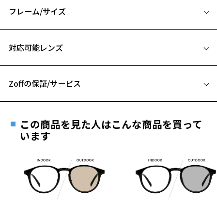
フレーム/サイズ
細身でくせのないウェリントンフレーム
サイズ
『Zoff NEW STANDARD』
対応可能レンズ
52□19-145
【デザイン】
A 片方のレンズ横幅：52mm
ZN231006がサングラスになって登場！
「誰にでも似合うシェイプ」をカジュアルなスタイリングで表現。
Zoffの保証/サービス
B ブリッジ(鼻部分)の横幅：19mm
シンプルさを求める方には特におすすめ！
C テンプル(つる)の長さ：145mm
テンプル幅はやや細めなので掛けたときにスタイリッシュな印象に。
フレームとレンズの合計料金を知りたい方へ
お気に入り
この商品を見た人はこんな商品を買って
【カラー】
Zoffならではの安心サポート
います
価格シミュレーターはこちら
ZN241G20-14F1：黒縁×ブルー系レンズ。
ZN241G20-14F2：黒縁×グレー系レンズ。
お気に入りに追加済です。
ZN241G20-14F3：黒縁×調光グレー。
お気に入りリストは
こちら
安心1 フレーム１年間品質保証
【スタイリングポイント】
商品不良により生じた破損等の不具合は、お渡し
程よいトレンド感もありつつベーシックなデザインなのでどんなスタ
日または発送日より１年間修理又は交換させて頂
イリングにもしっかり馴染んでくれます。
きます。