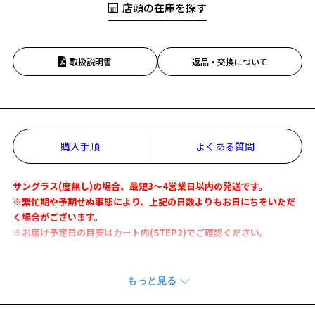
店頭の在庫を探す
取扱説明書
返品・交換について
購入手順
よくある質問
サングラス(度無し)の場合、最短3～4営業日以内の発送です。
※繁忙期や予期せぬ事態により、上記の日数よりもお日にちをいただ
く場合がございます。
※お届け予定日の目安はカート内(STEP2)でご確認ください。
こちらの商品はフレーム：
ZN231006-14F1
とレンズ：SMOKY-GY6
0を組合せたサングラスとなります。
度付きや他のレンズ種に変更をご希望の場合は、上記フレームからご
購入をお願いいたします。