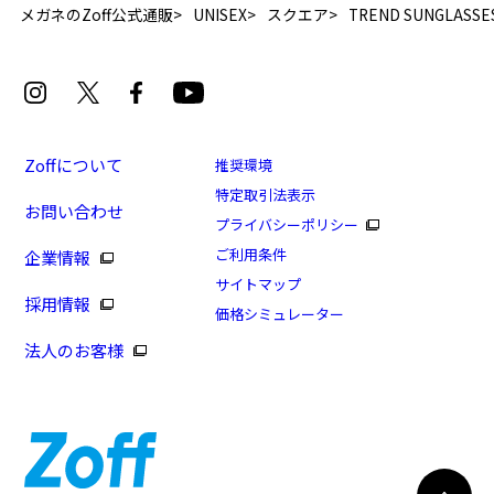
メガネのZoff公式通販
UNISEX
スクエア
TREND SUNGLASSE
Zoffについて
推奨環境
[WEB限定セール価格]
特定取引法表示
お問い合わせ
[ZN231006_14F1_SG60]Zoff NEW
プライバシーポリシー
STANDARD(WEB限定商品)
ご利用条件
企業情報
商品番号：ZN241G20-14F2/フレームカラー：ブラック/
サイトマップ
採用情報
単価：￥8,470
価格シミュレーター
法人のお客様
ログインして申し込む
※商品が再入荷された際にメールでお知らせします。
※本サービスは商品の購入をお約束するものではありません。
※ご希望の商品が再入荷しない場合もございますので予めご了承ください。