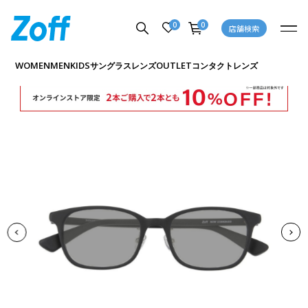
0
0
店舗検索
商品詳細ページへ
WOMEN
MEN
KIDS
OUTLET
サングラス
レンズ
コンタクトレンズ