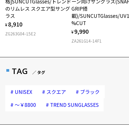
格]SUNCUTGlasses/トレンド
ーン向けサングラス(SNA
のリムレス スクエア型サング
GRIP搭
ラス
載)/SUNCUTGlasses/UV
%CUT
8,910
¥
9,990
¥
ZG263G04-15E2
ZA261G14-14F1
TAG
／ タグ
#
#
#
UNISEX
スクエア
ブラック
再入荷お知らせメールのお申し込み
#
#
～￥8800
TREND SUNGLASSES
「再入荷お知らせメール」はZoffオンラインストア会員さまのみ対象となります。