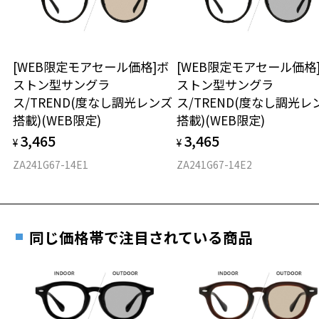
※保証期間内に交換が行われた場合、保証期間は初期の期間から
2024年3月1日から、店頭に商品をお持ち込みいただいて、レンズ交換
延長されません。
をされる場合は、レンズ代金の他に3,300円(税込)の加工賃を追加で頂
お持ちのZoffメガネサイズを確認するには？
＜メガネの度数情報がわからない方へ＞
戴する場合がございます。
店頭でレンズ交換をされるお客様は、商品発送から6か月以内に、ご購
安心2 視力測定無料
[WEB限定モアセール価格]ボ
[WEB限定モアセール価格
オンラインストアでフレームのみ購入して、
入した商品本体と発送日がわかる【商品発送メール】を店頭スタッフ
ストン型サングラ
ストン型サングラ
実店舗で度付きにできます
にご提示いだければ、初回に限り加工賃はかかりませんので、必ずス
仕上がり寸法
視力の変化を早めに発見するために、定期的な視
ス/TREND(度なし調光レンズ
ス/TREND(度なし調光レ
タッフにご提示ください。
ご購入時に「レンズ交換券」をお選びいただくと、実店舗で
力測定をおすすめいたします。
搭載)(WEB限定)
搭載)(WEB限定)
商品発送から6か月を過ぎた場合、又はお客様からの【商品発送メー
度数を測定のうえ、度付きレンズ（標準セットレンズ）へ無
D 仕上がりの横幅：約152mm
ル】のご提示が無かった場合、レンズ代金の他に加工賃として3,300
3,465
3,465
料交換いただけます。
¥
¥
E 仕上がりの縦幅：約49mm
安心3 かかり具合調整無料
円(税込)を頂戴いたしますので、予めご了承ください。
詳しくはこちら
ZA241G67-14E1
ZA241G67-14E2
重さ
フレームの歪みやかかり具合の調整・クリーニン
実店舗で度数を測定いただけます
グは、全国のZoff店舗にていつでも対応いたしま
お近くのZoff実店舗にて度数を測定いただけます（無料）。
す。
31.5g
その際は記入用紙をダウンロードしてお使いください。
同じ価格帯で注目されている商品
※メガネ：デモレンズを外した重さ
※サングラス：レンズ込みの重さ
※着脱式サングラス：デモレンズ、アタッチメント込みの重さ
ダウンロード
もっと見る
タイプ