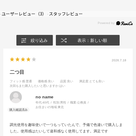
ユーザーレビュー
（3）
スタッフレビュー
絞り込み
表示：新しい順
2026.7.18
二つ目
フィット感
:普通
価格感
:良い
品質
:良い
満足度
:とても良い
次回もまた購入したいと思いますか
:はい
no name
年代:
40代
性別:
男性
職業:
公務員
お住まいの地域:
東北
調光使用を趣味使いで一つもっていたんで、予備で色違いで購入しま
した。使用感はたいして違和感なく使用してます。満足です