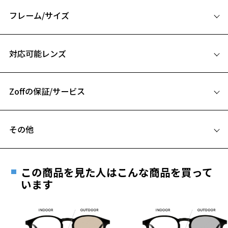
フレーム/サイズ
サングラスページをみる
サイズ
＜度付きサングラスに関する注意事項＞
対応可能レンズ
※サングラスの度付きは追加料金がかかります。
54□21-145
※度付きにした場合、レンズ色、機能が変更となります。
A 片方のレンズ横幅：54mm
※度付きサングラスをお求めの際は、レンズ選択画面にて度数入力
後、レンズオプションでカラーをお選びください。
Zoffの保証/サービス
B ブリッジ(鼻部分)の横幅：21mm
C テンプル(つる)の長さ：145mm
品名：偏光サングラス
フレームとレンズの合計料金を知りたい方へ
レンズの材質：プラスチック(コーティング)
その他
レンズ枠の材質：プラスチック(塗装)
Zoffならではの安心サポート
価格シミュレーターはこちら
テンプルの材質：プラスチック(塗装)
遠近両用はZoffオンラインストアでは販売しておりません。
可視光線透過率：12%
ご希望のお客さまは、「レンズ交換券」をお選びのうえ、
紫外線透過率：0.1%以下 (紫外線カット率：99.9%以上)
この商品を見た人はこんな商品を買って
安心1 フレーム１年間品質保証
レンズカラー：Gray POLA / グレー系
最寄りのZoff実店舗にてレンズをお買い求めください。
います
使用上の注意：高温のところに置いたり、傷をつけるような金属と一
※サングラスやパッケージ品では「レンズ交換券」はお選び
商品不良により生じた破損等の不具合は、お渡し
緒にしまわないようご注意下さい。
いただけません。「度無し」をお選びいただき実店舗へご相
日または発送日より１年間修理又は交換させて頂
＜実店舗でサングラスまたはパッケージ商品等のレンズ交換について
談ください。
きます。
＞