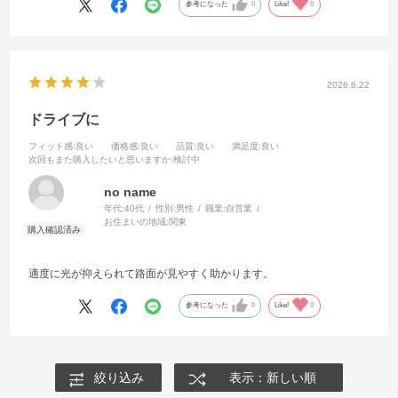
参考になった
0
Like!
0
2026.6.22
ドライブに
フィット感
:良い
価格感
:良い
品質
:良い
満足度
:良い
次回もまた購入したいと思いますか
:検討中
no name
年代:
40代
性別:
男性
職業:
自営業
お住まいの地域:
関東
適度に光が抑えられて路面が見やすく助かります。
参考になった
0
Like!
0
絞り込み
表示：新しい順