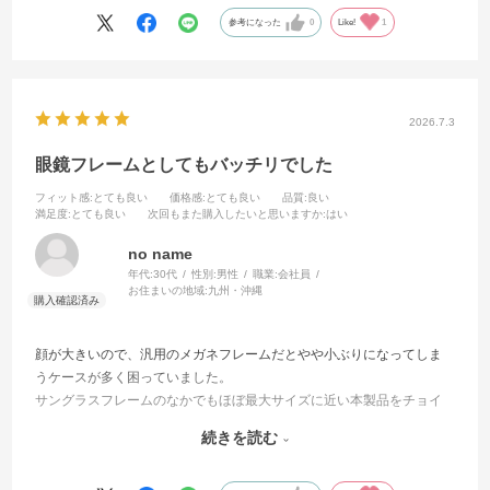
参考になった
0
Like!
1
2026.7.3
眼鏡フレームとしてもバッチリでした
フィット感
:とても良い
価格感
:とても良い
品質
:良い
満足度
:とても良い
次回もまた購入したいと思いますか
:はい
no name
年代:
30代
性別:
男性
職業:
会社員
お住まいの地域:
九州・沖縄
顔が大きいので、汎用のメガネフレームだとやや小ぶりになってしま
うケースが多く困っていました。
サングラスフレームのなかでもほぼ最大サイズに近い本製品をチョイ
スしてみましたが、結果としては大正解でした。
続きを読む
今後は汎用メガネフレームでもより大型のサイズが展開されればあり
がたいなと思っています。