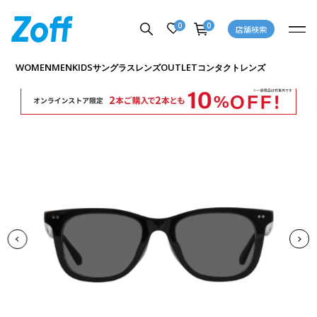
0
0
店舗検索
商品詳細ページへ
WOMEN
MEN
KIDS
OUTLET
サングラス
レンズ
コンタクトレンズ