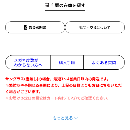
店頭の在庫を探す
取扱説明書
返品・交換について
メガネ度数が
購入手順
よくある質問
わからない方へ
サングラス(度無し)の場合、最短3～4営業日以内の発送です。
※繁忙期や予期せぬ事態により、上記の日数よりもお日にちをいただ
く場合がございます。
※お届け予定日の目安はカート内(STEP2)でご確認ください。
男性に人気の玉型をTR×偏光機能レンズで。
機能性もあってドライブやアウトドアでも気軽に使えるサングラス。
※柄や色味の出方に個体差があり、画像と異なる場合がございます。