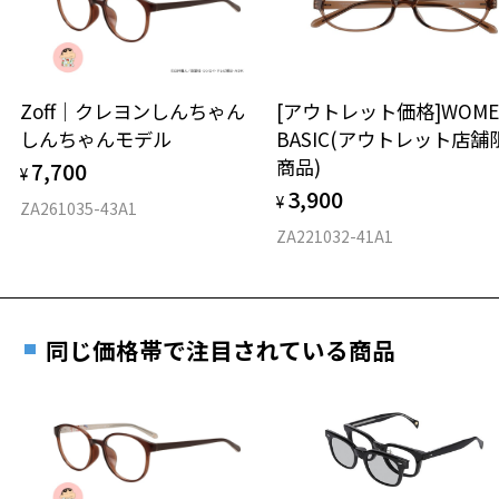
※保証期間内に交換が行われた場合、保証期間は初期の期間から
延長されません。
お持ちのZoffメガネサイズを確認するには？
＜メガネの度数情報がわからない方へ＞
安心2 視力測定無料
Zoff｜クレヨンしんちゃん
[アウトレット価格]WOME
オンラインストアでフレームのみ購入して、
しんちゃんモデル
BASIC(アウトレット店舗
実店舗で度付きにできます
仕上がり寸法
視力の変化を早めに発見するために、定期的な視
商品)
7,700
ご購入時に「レンズ交換券」をお選びいただくと、実店舗で
¥
力測定をおすすめいたします。
3,900
度数を測定のうえ、度付きレンズ（標準セットレンズ）へ無
¥
D 仕上がりの横幅：約151mm
ZA261035-43A1
料交換いただけます。
E 仕上がりの縦幅：約54mm
安心3 かかり具合調整無料
ZA221032-41A1
詳しくはこちら
重さ
フレームの歪みやかかり具合の調整・クリーニン
実店舗で度数を測定いただけます
グは、全国のZoff店舗にていつでも対応いたしま
お近くのZoff実店舗にて度数を測定いただけます（無料）。
す。
33.4g
同じ価格帯で注目されている商品
その際は記入用紙をダウンロードしてお使いください。
※メガネ：デモレンズを外した重さ
※サングラス：レンズ込みの重さ
※着脱式サングラス：デモレンズ、アタッチメント込みの重さ
ダウンロード
もっと見る
タイプ