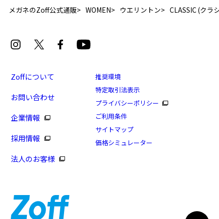
メガネのZoff公式通販
WOMEN
ウエリントン
CLASSIC (クラ
Zoffについて
推奨環境
特定取引法表示
お問い合わせ
[再値下げセール価格]かけるだけで存在感がある太縁
プライバシーポリシー
メガネ
ご利用条件
企業情報
商品番号：ZN241034-61A1/フレームカラー：グリーン
サイトマップ
採用情報
(クリア)/単価：￥5,940
価格シミュレーター
法人のお客様
ログインして申し込む
※商品が再入荷された際にメールでお知らせします。
※本サービスは商品の購入をお約束するものではありません。