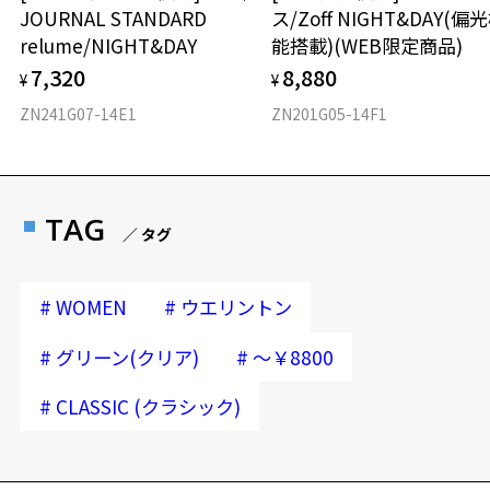
JOURNAL STANDARD
ス/Zoff NIGHT&DAY(偏
relume/NIGHT&DAY
能搭載)(WEB限定商品)
7,320
8,880
¥
¥
ZN241G07-14E1
ZN201G05-14F1
TAG
／ タグ
#
#
WOMEN
ウエリントン
#
#
グリーン(クリア)
～￥8800
#
CLASSIC (クラシック)
再入荷お知らせメールのお申し込み
「再入荷お知らせメール」はZoffオンラインストア会員さまのみ対象となります。