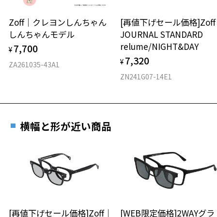
ウエリントン
Zoff｜クレヨンしんちゃん
[再値下げセール価格]Zof
しんちゃんモデル
JOURNAL STANDARD
材質
relume/NIGHT&DAY
7,700
¥
フロント素材：French Plastic/アセテート
7,320
¥
ZA261035-43A1
ZN241G07-14E1
横幅と形が近い商品
[再値下げセール価格]Zoff｜
[WEB限定価格]2WAYグラ