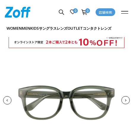
0
0
店舗検索
商品詳細ページへ
WOMEN
MEN
KIDS
OUTLET
サングラス
レンズ
コンタクトレンズ