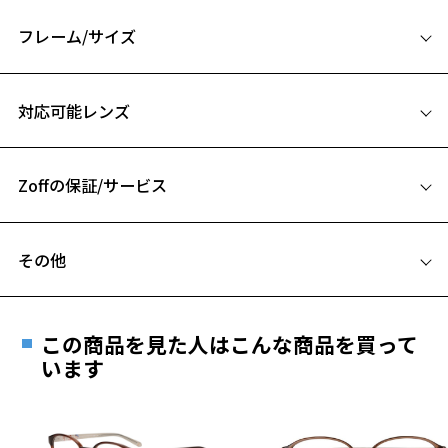
象に。
男女兼用でお使いいただけます。
フレーム/サイズ
VOKUMINOUS 特集ページをみる
サイズ
対応可能レンズ
※柄や色味の出方に個体差があり、画像と異なる場合がございます。
55□19-145
A 片方のレンズ横幅：55mm
Zoffの保証/サービス
B ブリッジ(鼻部分)の横幅：19mm
C テンプル(つる)の長さ：145mm
フレームとレンズの合計料金を知りたい方へ
お気に入り
その他
Zoffならではの安心サポート
価格シミュレーターはこちら
遠近両用はZoffオンラインストアでは販売しておりません。
お気に入りに追加済です。
お気に入りリストは
こちら
ご希望のお客さまは、「レンズ交換券」をお選びのうえ、
この商品を見た人はこんな商品を買って
安心1 フレーム１年間品質保証
最寄りのZoff実店舗にてレンズをお買い求めください。
います
※サングラスやパッケージ品では「レンズ交換券」はお選び
商品不良により生じた破損等の不具合は、お渡し
いただけません。「度無し」をお選びいただき実店舗へご相
日または発送日より１年間修理又は交換させて頂
談ください。
きます。