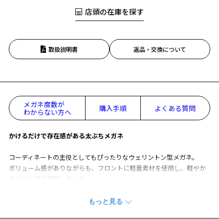
店頭の在庫を探す
取扱説明書
返品・交換について
メガネ度数が
購入手順
よくある質問
わからない方へ
かけるだけで存在感がある太ぶちメガネ
コーディネートの主役としてもぴったりなウェリントン型メガネ。
ボリューム感がありながらも、フロントに軽量素材を使用し、軽やか
なかけ心地を実現しました。
テンプルはアセテートにすることで芯金がきらめき、高級感をプラ
ス。
肌なじみのよいニュアンスカラーを取り入れ、見た目もおしゃれな印