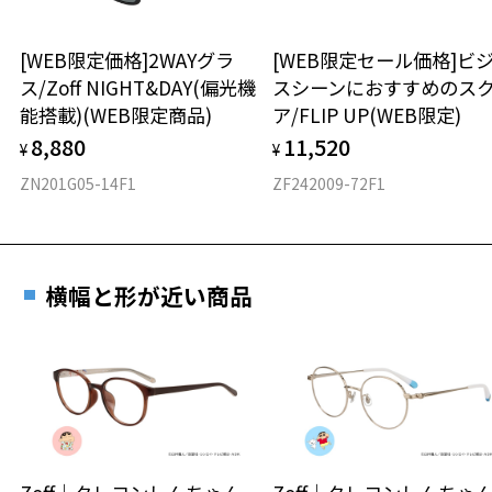
ボストン
[WEB限定価格]2WAYグラ
[WEB限定セール価格]ビ
ス/Zoff NIGHT&DAY(偏光機
スシーンにおすすめのス
材質
能搭載)(WEB限定商品)
ア/FLIP UP(WEB限定)
フロント素材：French Plastic/アセテート
8,880
11,520
¥
¥
ZN201G05-14F1
ZF242009-72F1
横幅と形が近い商品