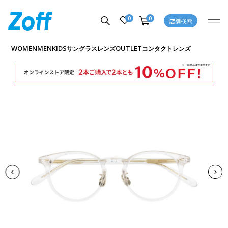
0
0
店舗検索
商品詳細ページへ
WOMEN
MEN
KIDS
OUTLET
サングラス
レンズ
コンタクトレンズ