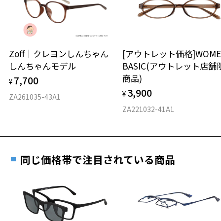
きます。
※保証期間内に交換が行われた場合、保証期間は初期の期間から
延長されません。
お持ちのZoffメガネサイズを確認するには？
＜メガネの度数情報がわからない方へ＞
安心2 視力測定無料
Zoff｜クレヨンしんちゃん
[アウトレット価格]WOME
オンラインストアでフレームのみ購入して、
しんちゃんモデル
BASIC(アウトレット店舗
実店舗で度付きにできます
仕上がり寸法
視力の変化を早めに発見するために、定期的な視
商品)
7,700
ご購入時に「レンズ交換券」をお選びいただくと、実店舗で
¥
力測定をおすすめいたします。
3,900
度数を測定のうえ、度付きレンズ（標準セットレンズ）へ無
¥
D 仕上がりの横幅：約136mm
ZA261035-43A1
料交換いただけます。
E 仕上がりの縦幅：約46mm
安心3 かかり具合調整無料
ZA221032-41A1
詳しくはこちら
重さ
フレームの歪みやかかり具合の調整・クリーニン
実店舗で度数を測定いただけます
グは、全国のZoff店舗にていつでも対応いたしま
お近くのZoff実店舗にて度数を測定いただけます（無料）。
す。
16.4g
同じ価格帯で注目されている商品
その際は記入用紙をダウンロードしてお使いください。
※メガネ：デモレンズを外した重さ
※サングラス：レンズ込みの重さ
※着脱式サングラス：デモレンズ、アタッチメント込みの重さ
ダウンロード
もっと見る
タイプ