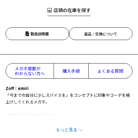
店頭の在庫を探す
取扱説明書
返品・交換について
メガネ度数が
購入手順
よくある質問
わからない方へ
Zoff｜emiri
「今までの自分に少しスパイスを」をコンセプトに印象やコーデを格
上げしてくれるメガネ。
【デザイン】thyme タイム
細く、シンプルなデザインで、
カジュアルさもきちんと感も演出できる万能なデザイン。