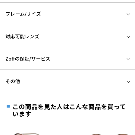
【付属品】オリジナルケース&メガネ拭き付き
emiriさんセレクトのシンプルながらも上質な雰囲気漂うケースとメガ
フレーム/サイズ
ネ拭き付き。
サイズ
【辺見えみり】
対応可能レンズ
93年にドラマデビュー。
48□21-145
数々のバラエティー番組、舞台に出演。
A 片方のレンズ横幅：48mm
2013年にアパレルブランドをオープンし2018年までコンセプターを務
める。
Zoffの保証/サービス
B ブリッジ(鼻部分)の横幅：21mm
2022年には自身が代表を務める化粧品ブランド「mizuka」を設立。
C テンプル(つる)の長さ：145mm
お気に入り
2024年からはアパレルブランド「conte」のdirectorも務める。
フレームとレンズの合計料金を知りたい方へ
その他
※柄や色味の出方に個体差があり、画像と異なる場合がございます。
Zoffならではの安心サポート
お気に入りに追加済です。
価格シミュレーターはこちら
お気に入りリストは
こちら
遠近両用はZoffオンラインストアでは販売しておりません。
Zoff｜emiri 特設ページはこちら
ご希望のお客さまは、「レンズ交換券」をお選びのうえ、
この商品を見た人はこんな商品を買って
安心1 フレーム１年間品質保証
最寄りのZoff実店舗にてレンズをお買い求めください。
います
※サングラスやパッケージ品では「レンズ交換券」はお選び
商品不良により生じた破損等の不具合は、お渡し
いただけません。「度無し」をお選びいただき実店舗へご相
日または発送日より１年間修理又は交換させて頂
談ください。