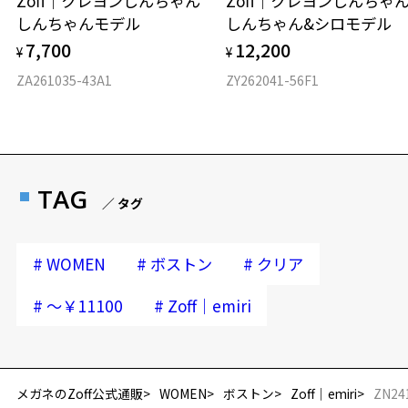
Zoff｜クレヨンしんちゃん
Zoff｜クレヨンしんち
しんちゃんモデル
しんちゃん&シロモデル
7,700
12,200
¥
¥
ZA261035-43A1
ZY262041-56F1
TAG
／ タグ
#
#
#
WOMEN
ボストン
クリア
#
#
～￥11100
Zoff｜emiri
メガネのZoff公式通販
WOMEN
ボストン
Zoff｜emiri
ZN24