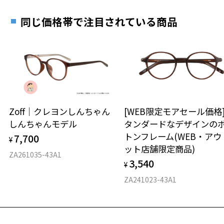
お近くのZoff実店舗にて度数を測定いただけます（無料）。
す。
14.8g
その際は記入用紙をダウンロードしてお使いください。
同じ価格帯で注目されている商品
※メガネ：デモレンズを外した重さ
※サングラス：レンズ込みの重さ
※着脱式サングラス：デモレンズ、アタッチメント込みの重さ
ダウンロード
もっと見る
タイプ
ウエリントン
Zoff｜クレヨンしんちゃん
[WEB限定モアセール価格
材質
しんちゃんモデル
タンダードなデザインの
トンフレーム(WEB・アウ
フロント素材：アセテート
7,700
¥
ット店舗限定商品)
ZA261035-43A1
3,540
¥
ZA241023-43A1