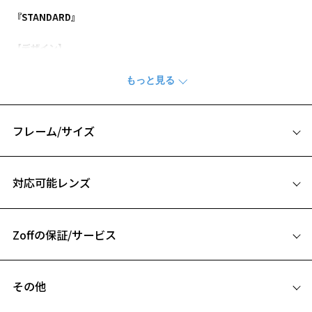
『STANDARD』
【デザイン】
顔に馴染みやすい柔らかなラインに拘った一本。
眉間を埋めることにより表情を引き締めてくれます。
やや細身で癖がなく、合わせやすいウェリントンモデル。
セルとメタルのコンビネーション仕様はカジュアルに掛けやすいデザ
インです。
フレーム/サイズ
【カラー】
サイズ
ZN241001-14F1：定番のブラック。
対応可能レンズ
ZN241001-18A1：重たくなりすぎないブラックグラデーション。
52□19-145
ZN241001-43E1：抜け感のあるこなれたブラウン。
A 片方のレンズ横幅：52mm
ZN241001-68C1：ニュアンスの効いたグリーングラデーション。
Zoffの保証/サービス
B ブリッジ(鼻部分)の横幅：19mm
お気に入り
【スタイリングポイント】
C テンプル(つる)の長さ：145mm
仕事ではもちろん、休みの日でもシーンを問わずご使用いただけま
フレームとレンズの合計料金を知りたい方へ
す。
その他
お気に入りに追加済です。
Zoffならではの安心サポート
お気に入りリストは
こちら
価格シミュレーターはこちら
※柄や色味の出方に個体差があり、画像と異なる場合がございます。