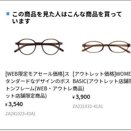
遠近両用はZoffオンラインストアでは販売しておりません。
ご希望のお客さまは、「レンズ交換券」をお選びのうえ、
ビジネス ページをみる
この商品を見た人はこんな商品を買って
安心1 フレーム１年間品質保証
最寄りのZoff実店舗にてレンズをお買い求めください。
います
※アウトレット商品は、販売から一定期間経過した商品などです。キ
※サングラスやパッケージ品では「レンズ交換券」はお選び
商品不良により生じた破損等の不具合は、お渡し
ズ、汚れなどがあるB級品ではございません。
いただけません。「度無し」をお選びいただき実店舗へご相
日または発送日より１年間修理又は交換させて頂
談ください。
きます。
※保証期間内に交換が行われた場合、保証期間は初期の期間から
延長されません。
お持ちのZoffメガネサイズを確認するには？
＜メガネの度数情報がわからない方へ＞
安心2 視力測定無料
[WEB限定モアセール価格]ス
[アウトレット価格]WOME
オンラインストアでフレームのみ購入して、
タンダードなデザインのボス
BASIC(アウトレット店舗
実店舗で度付きにできます
仕上がり寸法
視力の変化を早めに発見するために、定期的な視
トンフレーム(WEB・アウトレ
商品)
ご購入時に「レンズ交換券」をお選びいただくと、実店舗で
力測定をおすすめいたします。
ット店舗限定商品)
3,900
度数を測定のうえ、度付きレンズ（標準セットレンズ）へ無
¥
D 仕上がりの横幅：約140mm
3,540
料交換いただけます。
¥
E 仕上がりの縦幅：約42mm
安心3 かかり具合調整無料
ZA221032-41A1
詳しくはこちら
ZA241023-43A1
重さ
フレームの歪みやかかり具合の調整・クリーニン
実店舗で度数を測定いただけます
グは、全国のZoff店舗にていつでも対応いたしま