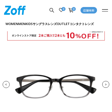
0
0
店舗検索
商品詳細ページへ
WOMEN
MEN
KIDS
OUTLET
サングラス
レンズ
コンタクトレンズ