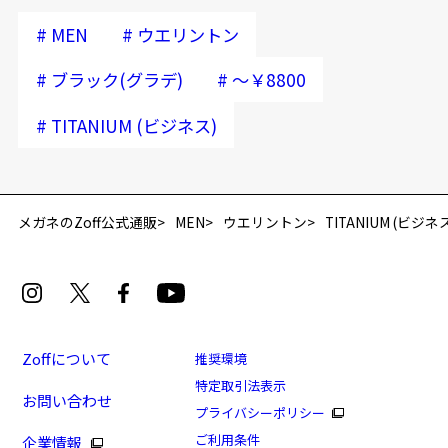
#
#
MEN
ウエリントン
#
#
ブラック(グラデ)
～￥8800
#
TITANIUM (ビジネス)
再入荷お知らせメールのお申し込み
「再入荷お知らせメール」はZoffオンラインストア会員さまのみ対象となります。
メガネのZoff公式通販
MEN
ウエリントン
TITANIUM (ビジネ
Zoffについて
推奨環境
特定取引法表示
お問い合わせ
[アウトレット価格]幅広いシーンで活躍するウェリン
プライバシーポリシー
トンフレーム
ご利用条件
企業情報